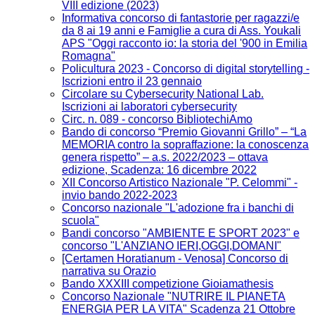
VIII edizione (2023)
Informativa concorso di fantastorie per ragazzi/e
da 8 ai 19 anni e Famiglie a cura di Ass. Youkali
APS "Oggi racconto io: la storia del '900 in Emilia
Romagna"
Policultura 2023 - Concorso di digital storytelling -
Iscrizioni entro il 23 gennaio
Circolare su Cybersecurity National Lab.
Iscrizioni ai laboratori cybersecurity
Circ. n. 089 - concorso BibliotechiAmo
Bando di concorso “Premio Giovanni Grillo” – “La
MEMORIA contro la sopraffazione: la conoscenza
genera rispetto” – a.s. 2022/2023 – ottava
edizione, Scadenza: 16 dicembre 2022
XII Concorso Artistico Nazionale "P. Celommi" -
invio bando 2022-2023
Concorso nazionale "L'adozione fra i banchi di
scuola"
Bandi concorso "AMBIENTE E SPORT 2023" e
concorso "L'ANZIANO IERI,OGGI,DOMANI"
[Certamen Horatianum - Venosa] Concorso di
narrativa su Orazio
Bando XXXIII competizione Gioiamathesis
Concorso Nazionale "NUTRIRE IL PIANETA
ENERGIA PER LA VITA" Scadenza 21 Ottobre