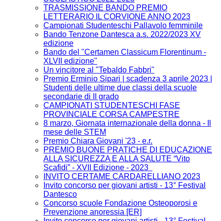
TRASMISSIONE BANDO PREMIO
LETTERARIO IL CORVIONE ANNO 2023
Campionati Studenteschi Pallavolo femminile
Bando Tenzone Dantesca a.s. 2022/2023 XV
edizione
Bando del "Certamen Classicum Florentinum -
XLVII edizione"
Un vincitore al "Tebaldo Fabbri"
Premio Erminio Sipari | scadenza 3 aprile 2023 |
Studenti delle ultime due classi della scuole
secondarie di II grado
CAMPIONATI STUDENTESCHI FASE
PROVINCIALE CORSA CAMPESTRE
8 marzo, Giornata internazionale della donna - Il
mese delle STEM
Premio Chiara Giovani '23 - e.r.
PREMIO BUONE PRATICHE DI EDUCAZIONE
ALLA SICUREZZA E ALLA SALUTE “Vito
Scafidi” - XVII Edizione - 2023
INVITO CERTAME CARDARELLIANO 2023
Invito concorso per giovani artisti - 13° Festival
Dantesco
Concorso scuole Fondazione Osteoporosi e
Prevenzione anoressia [ER]
Invito concorso per giovani artisti - 13° Festival