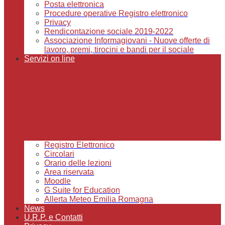
Posta elettronica
Procedure operative Registro elettronico
Privacy
Rendicontazione sociale 2019-2022
Associazione Informagiovani - Nuove offerte di
lavoro, premi, tirocini e bandi per il sociale
Servizi on line
Registro Elettronico
Circolari
Orario delle lezioni
Area riservata
Moodle
G Suite for Education
Allerta Meteo Emilia Romagna
News
U.R.P. e Contatti