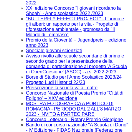
2022
XXI edizione Concorso "I giovani ricordano la
Shoah" - Anno scolastico 2022 /2023
"BUTTERFLY EFFECT PROJECT" - L'uomo e
gli alberi: un rapporto per la vita - Progetto di
riforestazione ambientale - promosso da "il
Mondo di Tommaso"
Premio della Gioventù – Jugendpreis – edizione
anno 2023
Speciale giovani scienziati
Avviso rivolto alle scuole secondarie di primo e
secondo grado per la presentazione della
domanda di partecipazione al progetto 'A Scuola
di OpenCoesione' (ASOC) - a.s. 2022-2023
Borse di Studio per l'Anno Scolastico 2023/24
Progetto Ludi Historici 22/23
Preiscrizione la scuola va a Teatro
Concorso Nazionale di Poesia Premio “Città di
Foligno” – XXV edizione
MOSTRA FOTOGRAFICA A PORTICO DI
ROMAGNA - PERIODO DAL 2 ALL'8 MARZO
2023 - INVITO A PARTECIPARE
Concorso Letterario - Rotary Premio Giorgione
Bando di concorso nazionale "A Scuola di Dono"
- IV Edizione​ - FIDAS Nazionale (Federazione