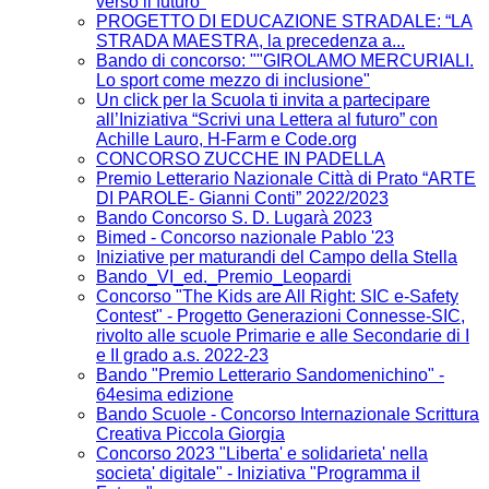
verso il futuro"
PROGETTO DI EDUCAZIONE STRADALE: “LA
STRADA MAESTRA, la precedenza a...
Bando di concorso: ""GIROLAMO MERCURIALI.
Lo sport come mezzo di inclusione"
Un click per la Scuola ti invita a partecipare
all’Iniziativa “Scrivi una Lettera al futuro” con
Achille Lauro, H-Farm e Code.org
CONCORSO ZUCCHE IN PADELLA
Premio Letterario Nazionale Città di Prato “ARTE
DI PAROLE- Gianni Conti” 2022/2023
Bando Concorso S. D. Lugarà 2023
Bimed - Concorso nazionale Pablo '23
Iniziative per maturandi del Campo della Stella
Bando_VI_ed._Premio_Leopardi
Concorso "The Kids are All Right: SIC e-Safety
Contest" - Progetto Generazioni Connesse-SIC,
rivolto alle scuole Primarie e alle Secondarie di I
e II grado a.s. 2022-23
Bando "Premio Letterario Sandomenichino" -
64esima edizione
Bando Scuole - Concorso Internazionale Scrittura
Creativa Piccola Giorgia
Concorso 2023 "Liberta' e solidarieta' nella
societa' digitale" - Iniziativa "Programma il