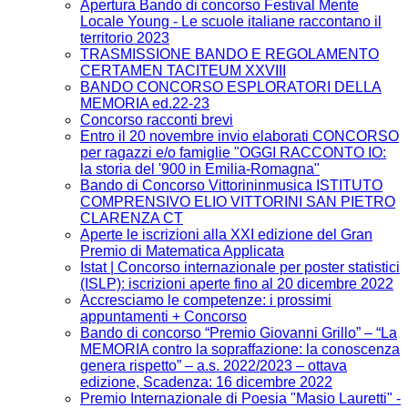
Apertura Bando di concorso Festival Mente
Locale Young - Le scuole italiane raccontano il
territorio 2023
TRASMISSIONE BANDO E REGOLAMENTO
CERTAMEN TACITEUM XXVIII
BANDO CONCORSO ESPLORATORI DELLA
MEMORIA ed.22-23
Concorso racconti brevi
Entro il 20 novembre invio elaborati CONCORSO
per ragazzi e/o famiglie "OGGI RACCONTO IO:
la storia del '900 in Emilia-Romagna"
Bando di Concorso Vittorininmusica ISTITUTO
COMPRENSIVO ELIO VITTORINI SAN PIETRO
CLARENZA CT
Aperte le iscrizioni alla XXI edizione del Gran
Premio di Matematica Applicata
Istat | Concorso internazionale per poster statistici
(ISLP): iscrizioni aperte fino al 20 dicembre 2022
Accresciamo le competenze: i prossimi
appuntamenti + Concorso
Bando di concorso “Premio Giovanni Grillo” – “La
MEMORIA contro la sopraffazione: la conoscenza
genera rispetto” – a.s. 2022/2023 – ottava
edizione, Scadenza: 16 dicembre 2022
Premio Internazionale di Poesia "Masio Lauretti" -