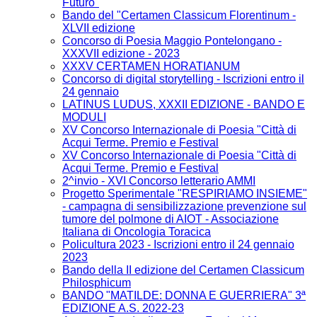
Futuro"
Bando del "Certamen Classicum Florentinum -
XLVII edizione
Concorso di Poesia Maggio Pontelongano -
XXXVII edizione - 2023
XXXV CERTAMEN HORATIANUM
Concorso di digital storytelling - Iscrizioni entro il
24 gennaio
LATINUS LUDUS, XXXII EDIZIONE - BANDO E
MODULI
XV Concorso Internazionale di Poesia "Città di
Acqui Terme. Premio e Festival
XV Concorso Internazionale di Poesia "Città di
Acqui Terme. Premio e Festival
2^invio - XVI Concorso letterario AMMI
Progetto Sperimentale "RESPIRIAMO INSIEME"
- campagna di sensibilizzazione prevenzione sul
tumore del polmone di AIOT - Associazione
Italiana di Oncologia Toracica
Policultura 2023 - Iscrizioni entro il 24 gennaio
2023
Bando della II edizione del Certamen Classicum
Philosphicum
BANDO "MATILDE: DONNA E GUERRIERA" 3ª
EDIZIONE A.S. 2022-23