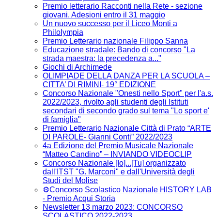
Premio letterario Racconti nella Rete - sezione
giovani. Adesioni entro il 31 maggio
Un nuovo successo per il Liceo Monti a
Philolympia
Premio Letterario nazionale Filippo Sanna
Educazione stradale: Bando di concorso "La
strada maestra: la precedenza a..."
Giochi di Archimede
OLIMPIADE DELLA DANZA PER LA SCUOLA –
CITTA’ DI RIMINI- 19° EDIZIONE
Concorso Nazionale "Onesti nello Sport" per l'a.s.
2022/2023, rivolto agli studenti degli Istituti
secondari di secondo grado sul tema "Lo sport e'
di famiglia"
Premio Letterario Nazionale Città di Prato “ARTE
DI PAROLE- Gianni Conti” 2022/2023
4a Edizione del Premio Musicale Nazionale
“Matteo Candino” – INVIANDO VIDEOCLIP
Concorso Nazionale [Io]...[Tu] organizzato
dall'ITST "G. Marconi" e dall'Università degli
Studi del Molise
⚙️Concorso Scolastico Nazionale HISTORY LAB
- Premio Acqui Storia
Newsletter 13 marzo 2023: CONCORSO
SCOLASTICO 2022-2023