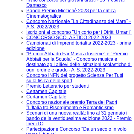
Dantesco
Bando Premio Miccichè 2023 per la critica
Cinematografica
Concorso Nazionale "La Cittadinanza del Mare" -
A.S. 2022/2023
Iscrizioni al concorso "Un corto per i Diritti Umani"
CONCORSO SCOLASTICO 2022-2023
Campionati di Imprenditorialità 2022-2023 - prima
edizione
"Premio Abbado Far Musica Insieme" e "Premio
Abbiati per la Scuola" - Concorso musicale
destinato agli allievi delle istituzioni scolastiche di
ogni ordine e grado - A .S. 2022-2023
Concorso INFN del progetto Scienza Per Tutti
sulla fisica dello sport
Premio Letterario per studenti
Certamen Capitale
Certamen Capitale
Concorso nazionale premio Terra dei Padri
"L'Italia tra Risorgimento e Romanticismo
Scenari di una nuova realtà: fino al 31 gennaio il
bando della ventiduesima edizione 2023 - Premio
InediTO
Partecipazione Concorso "Da un secolo in volo