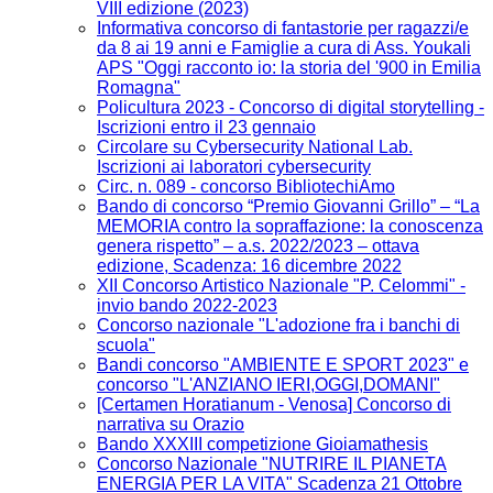
VIII edizione (2023)
Informativa concorso di fantastorie per ragazzi/e
da 8 ai 19 anni e Famiglie a cura di Ass. Youkali
APS "Oggi racconto io: la storia del '900 in Emilia
Romagna"
Policultura 2023 - Concorso di digital storytelling -
Iscrizioni entro il 23 gennaio
Circolare su Cybersecurity National Lab.
Iscrizioni ai laboratori cybersecurity
Circ. n. 089 - concorso BibliotechiAmo
Bando di concorso “Premio Giovanni Grillo” – “La
MEMORIA contro la sopraffazione: la conoscenza
genera rispetto” – a.s. 2022/2023 – ottava
edizione, Scadenza: 16 dicembre 2022
XII Concorso Artistico Nazionale "P. Celommi" -
invio bando 2022-2023
Concorso nazionale "L'adozione fra i banchi di
scuola"
Bandi concorso "AMBIENTE E SPORT 2023" e
concorso "L'ANZIANO IERI,OGGI,DOMANI"
[Certamen Horatianum - Venosa] Concorso di
narrativa su Orazio
Bando XXXIII competizione Gioiamathesis
Concorso Nazionale "NUTRIRE IL PIANETA
ENERGIA PER LA VITA" Scadenza 21 Ottobre