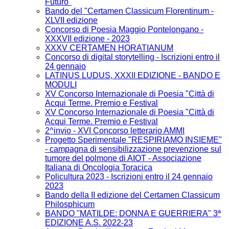
Futuro"
Bando del "Certamen Classicum Florentinum -
XLVII edizione
Concorso di Poesia Maggio Pontelongano -
XXXVII edizione - 2023
XXXV CERTAMEN HORATIANUM
Concorso di digital storytelling - Iscrizioni entro il
24 gennaio
LATINUS LUDUS, XXXII EDIZIONE - BANDO E
MODULI
XV Concorso Internazionale di Poesia "Città di
Acqui Terme. Premio e Festival
XV Concorso Internazionale di Poesia "Città di
Acqui Terme. Premio e Festival
2^invio - XVI Concorso letterario AMMI
Progetto Sperimentale "RESPIRIAMO INSIEME"
- campagna di sensibilizzazione prevenzione sul
tumore del polmone di AIOT - Associazione
Italiana di Oncologia Toracica
Policultura 2023 - Iscrizioni entro il 24 gennaio
2023
Bando della II edizione del Certamen Classicum
Philosphicum
BANDO "MATILDE: DONNA E GUERRIERA" 3ª
EDIZIONE A.S. 2022-23