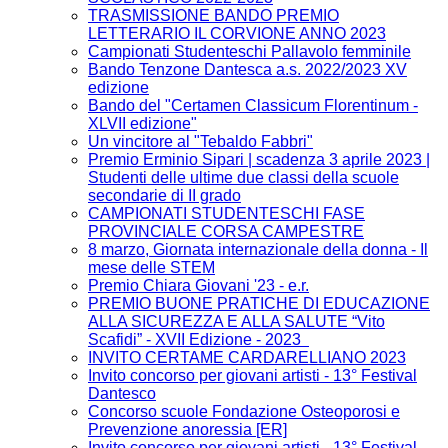
TRASMISSIONE BANDO PREMIO
LETTERARIO IL CORVIONE ANNO 2023
Campionati Studenteschi Pallavolo femminile
Bando Tenzone Dantesca a.s. 2022/2023 XV
edizione
Bando del "Certamen Classicum Florentinum -
XLVII edizione"
Un vincitore al "Tebaldo Fabbri"
Premio Erminio Sipari | scadenza 3 aprile 2023 |
Studenti delle ultime due classi della scuole
secondarie di II grado
CAMPIONATI STUDENTESCHI FASE
PROVINCIALE CORSA CAMPESTRE
8 marzo, Giornata internazionale della donna - Il
mese delle STEM
Premio Chiara Giovani '23 - e.r.
PREMIO BUONE PRATICHE DI EDUCAZIONE
ALLA SICUREZZA E ALLA SALUTE “Vito
Scafidi” - XVII Edizione - 2023
INVITO CERTAME CARDARELLIANO 2023
Invito concorso per giovani artisti - 13° Festival
Dantesco
Concorso scuole Fondazione Osteoporosi e
Prevenzione anoressia [ER]
Invito concorso per giovani artisti - 13° Festival