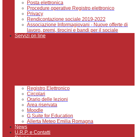
Posta elettronica
Procedure operative Registro elettronico
Privacy
Rendicontazione sociale 2019-2022
Associazione Informagiovani - Nuove offerte di
lavoro, premi, tirocini e bandi per il sociale
Servizi on line
Registro Elettronico
Circolari
Orario delle lezioni
Area riservata
Moodle
G Suite for Education
Allerta Meteo Emilia Romagna
News
U.R.P. e Contatti