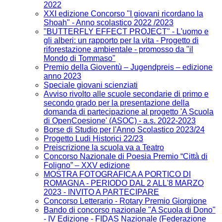
2022
XXI edizione Concorso "I giovani ricordano la
Shoah" - Anno scolastico 2022 /2023
"BUTTERFLY EFFECT PROJECT" - L'uomo e
gli alberi: un rapporto per la vita - Progetto di
riforestazione ambientale - promosso da "il
Mondo di Tommaso"
Premio della Gioventù – Jugendpreis – edizione
anno 2023
Speciale giovani scienziati
Avviso rivolto alle scuole secondarie di primo e
secondo grado per la presentazione della
domanda di partecipazione al progetto 'A Scuola
di OpenCoesione' (ASOC) - a.s. 2022-2023
Borse di Studio per l'Anno Scolastico 2023/24
Progetto Ludi Historici 22/23
Preiscrizione la scuola va a Teatro
Concorso Nazionale di Poesia Premio “Città di
Foligno” – XXV edizione
MOSTRA FOTOGRAFICA A PORTICO DI
ROMAGNA - PERIODO DAL 2 ALL'8 MARZO
2023 - INVITO A PARTECIPARE
Concorso Letterario - Rotary Premio Giorgione
Bando di concorso nazionale "A Scuola di Dono"
- IV Edizione​ - FIDAS Nazionale (Federazione