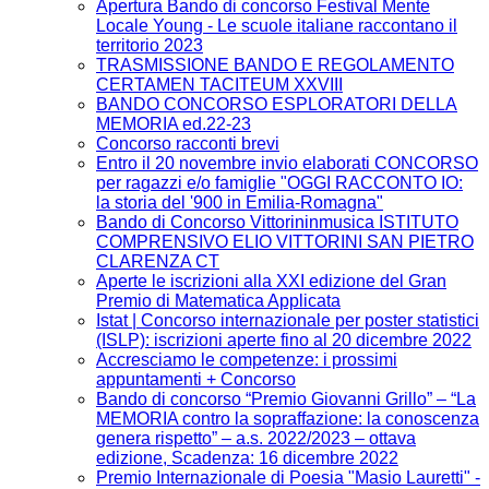
Apertura Bando di concorso Festival Mente
Locale Young - Le scuole italiane raccontano il
territorio 2023
TRASMISSIONE BANDO E REGOLAMENTO
CERTAMEN TACITEUM XXVIII
BANDO CONCORSO ESPLORATORI DELLA
MEMORIA ed.22-23
Concorso racconti brevi
Entro il 20 novembre invio elaborati CONCORSO
per ragazzi e/o famiglie "OGGI RACCONTO IO:
la storia del '900 in Emilia-Romagna"
Bando di Concorso Vittorininmusica ISTITUTO
COMPRENSIVO ELIO VITTORINI SAN PIETRO
CLARENZA CT
Aperte le iscrizioni alla XXI edizione del Gran
Premio di Matematica Applicata
Istat | Concorso internazionale per poster statistici
(ISLP): iscrizioni aperte fino al 20 dicembre 2022
Accresciamo le competenze: i prossimi
appuntamenti + Concorso
Bando di concorso “Premio Giovanni Grillo” – “La
MEMORIA contro la sopraffazione: la conoscenza
genera rispetto” – a.s. 2022/2023 – ottava
edizione, Scadenza: 16 dicembre 2022
Premio Internazionale di Poesia "Masio Lauretti" -