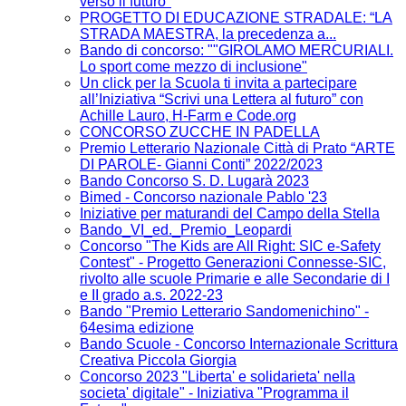
verso il futuro"
PROGETTO DI EDUCAZIONE STRADALE: “LA
STRADA MAESTRA, la precedenza a...
Bando di concorso: ""GIROLAMO MERCURIALI.
Lo sport come mezzo di inclusione"
Un click per la Scuola ti invita a partecipare
all’Iniziativa “Scrivi una Lettera al futuro” con
Achille Lauro, H-Farm e Code.org
CONCORSO ZUCCHE IN PADELLA
Premio Letterario Nazionale Città di Prato “ARTE
DI PAROLE- Gianni Conti” 2022/2023
Bando Concorso S. D. Lugarà 2023
Bimed - Concorso nazionale Pablo '23
Iniziative per maturandi del Campo della Stella
Bando_VI_ed._Premio_Leopardi
Concorso "The Kids are All Right: SIC e-Safety
Contest" - Progetto Generazioni Connesse-SIC,
rivolto alle scuole Primarie e alle Secondarie di I
e II grado a.s. 2022-23
Bando "Premio Letterario Sandomenichino" -
64esima edizione
Bando Scuole - Concorso Internazionale Scrittura
Creativa Piccola Giorgia
Concorso 2023 "Liberta' e solidarieta' nella
societa' digitale" - Iniziativa "Programma il