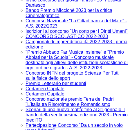
Dantesco
Bando Premio Miccichè 2023 per la critica
Cinematografica
Concorso Nazionale "La Cittadinanza del Mare" -
A.S. 2022/2023
Iscrizioni al concorso "Un corto per i Diritti Umani"
CONCORSO SCOLASTICO 2022-2023
Campionati di Imprenditorialità 2022-2023 - prima
edizione
"Premio Abbado Far Musica Insieme" e "Premio
Abbiati per la Scuola" - Concorso musicale
destinato agli allievi delle istituzioni scolastiche di
ogni ordine e grado - A .S. 2022-2023
Concorso INFN del progetto Scienza Per Tutti
sulla fisica dello sport
Premio Letterario per studenti
Certamen Capitale
Certamen Capitale
Concorso nazionale premio Terra dei Padri
"L'Italia tra Risorgimento e Romanticismo
Scenari di una nuova realtà: fino al 31 gennaio il
bando della ventiduesima edizione 2023 - Premio
InediTO
Partecipazione Concorso "Da un secolo in volo