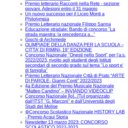
Premio letterario Racconti nella Rete - sezione
giovani. Adesioni entro il 31 maggio
Un nuovo successo per il Liceo Monti a
Philolympia
Premio Letterario nazionale Filippo Sanna
Educazione stradale: Bando di concorso "La
strada maestra: la precedenza a..."
Giochi di Archimede
OLIMPIADE DELLA DANZA PER LA SCUOLA –
CITTA’ DI RIMINI- 19° EDIZIONE
Concorso Nazionale "Onesti nello Sport" per l'a.s.
2022/2023, rivolto agli studenti degli Istituti
secondari di secondo grado sul tema "Lo sport e'
di famiglia"
Premio Letterario Nazionale Città di Prato “ARTE
DI PAROLE- Gianni Conti” 2022/2023
4a Edizione del Premio Musicale Nazionale
“Matteo Candino” – INVIANDO VIDEOCLIP
Concorso Nazionale [Io]...[Tu] organizzato
dall'ITST "G. Marconi" e dall'Università degli
Studi del Molise
⚙️Concorso Scolastico Nazionale HISTORY LAB
- Premio Acqui Storia
Newsletter 13 marzo 2023: CONCORSO
SCOLASTICO 2022-2023