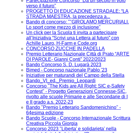
Partecipazione Concorso "Da un secolo in volo
verso il futuro"
PROGETTO DI EDUCAZIONE STRADALE: “LA
STRADA MAESTRA, la precedenza a...
Bando di concorso: ""GIROLAMO MERCURIALI.
Lo sport come mezzo di inclusione"
Un click per la Scuola ti invita a partecipare
all’Iniziativa “Scrivi una Lettera al futuro” con
Achille Lauro, H-Farm e Code.org
CONCORSO ZUCCHE IN PADELLA
Premio Letterario Nazionale Città di Prato “ARTE
DI PAROLE- Gianni Conti” 2022/2023
Bando Concorso S. D. Lugarà 2023
Bimed - Concorso nazionale Pablo '23
Iniziative per maturandi del Campo della Stella
Bando_VI_ed._Premio_Leopardi
Concorso "The Kids are All Right: SIC e-Safety
Contest" - Progetto Generazioni Connesse-SIC,
rivolto alle scuole Primarie e alle Secondarie di I
e II grado a.s. 2022-23
Bando "Premio Letterario Sandomenichino" -
64esima edizione
Bando Scuole - Concorso Internazionale Scrittura
Creativa Piccola Giorgia
Concorso 2023 "Liberta' e solidarieta' nella