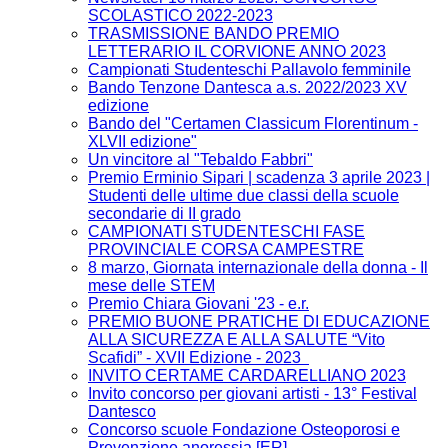
SCOLASTICO 2022-2023
TRASMISSIONE BANDO PREMIO
LETTERARIO IL CORVIONE ANNO 2023
Campionati Studenteschi Pallavolo femminile
Bando Tenzone Dantesca a.s. 2022/2023 XV
edizione
Bando del "Certamen Classicum Florentinum -
XLVII edizione"
Un vincitore al "Tebaldo Fabbri"
Premio Erminio Sipari | scadenza 3 aprile 2023 |
Studenti delle ultime due classi della scuole
secondarie di II grado
CAMPIONATI STUDENTESCHI FASE
PROVINCIALE CORSA CAMPESTRE
8 marzo, Giornata internazionale della donna - Il
mese delle STEM
Premio Chiara Giovani '23 - e.r.
PREMIO BUONE PRATICHE DI EDUCAZIONE
ALLA SICUREZZA E ALLA SALUTE “Vito
Scafidi” - XVII Edizione - 2023
INVITO CERTAME CARDARELLIANO 2023
Invito concorso per giovani artisti - 13° Festival
Dantesco
Concorso scuole Fondazione Osteoporosi e
Prevenzione anoressia [ER]