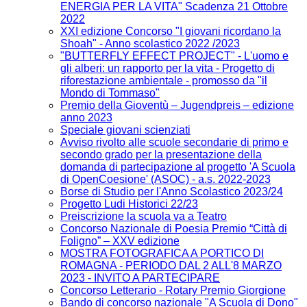
ENERGIA PER LA VITA" Scadenza 21 Ottobre
2022
XXI edizione Concorso "I giovani ricordano la
Shoah" - Anno scolastico 2022 /2023
"BUTTERFLY EFFECT PROJECT" - L'uomo e
gli alberi: un rapporto per la vita - Progetto di
riforestazione ambientale - promosso da "il
Mondo di Tommaso"
Premio della Gioventù – Jugendpreis – edizione
anno 2023
Speciale giovani scienziati
Avviso rivolto alle scuole secondarie di primo e
secondo grado per la presentazione della
domanda di partecipazione al progetto 'A Scuola
di OpenCoesione' (ASOC) - a.s. 2022-2023
Borse di Studio per l'Anno Scolastico 2023/24
Progetto Ludi Historici 22/23
Preiscrizione la scuola va a Teatro
Concorso Nazionale di Poesia Premio “Città di
Foligno” – XXV edizione
MOSTRA FOTOGRAFICA A PORTICO DI
ROMAGNA - PERIODO DAL 2 ALL'8 MARZO
2023 - INVITO A PARTECIPARE
Concorso Letterario - Rotary Premio Giorgione
Bando di concorso nazionale "A Scuola di Dono"