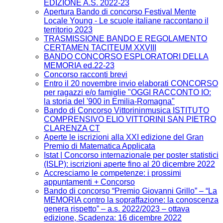
EDIZIONE A.S. 2022-23
Apertura Bando di concorso Festival Mente
Locale Young - Le scuole italiane raccontano il
territorio 2023
TRASMISSIONE BANDO E REGOLAMENTO
CERTAMEN TACITEUM XXVIII
BANDO CONCORSO ESPLORATORI DELLA
MEMORIA ed.22-23
Concorso racconti brevi
Entro il 20 novembre invio elaborati CONCORSO
per ragazzi e/o famiglie "OGGI RACCONTO IO:
la storia del '900 in Emilia-Romagna"
Bando di Concorso Vittorininmusica ISTITUTO
COMPRENSIVO ELIO VITTORINI SAN PIETRO
CLARENZA CT
Aperte le iscrizioni alla XXI edizione del Gran
Premio di Matematica Applicata
Istat | Concorso internazionale per poster statistici
(ISLP): iscrizioni aperte fino al 20 dicembre 2022
Accresciamo le competenze: i prossimi
appuntamenti + Concorso
Bando di concorso “Premio Giovanni Grillo” – “La
MEMORIA contro la sopraffazione: la conoscenza
genera rispetto” – a.s. 2022/2023 – ottava
edizione, Scadenza: 16 dicembre 2022