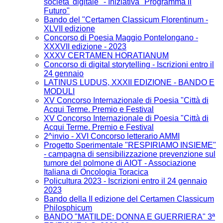
societa' digitale" - Iniziativa "Programma il
Futuro"
Bando del "Certamen Classicum Florentinum -
XLVII edizione
Concorso di Poesia Maggio Pontelongano -
XXXVII edizione - 2023
XXXV CERTAMEN HORATIANUM
Concorso di digital storytelling - Iscrizioni entro il
24 gennaio
LATINUS LUDUS, XXXII EDIZIONE - BANDO E
MODULI
XV Concorso Internazionale di Poesia "Città di
Acqui Terme. Premio e Festival
XV Concorso Internazionale di Poesia "Città di
Acqui Terme. Premio e Festival
2^invio - XVI Concorso letterario AMMI
Progetto Sperimentale "RESPIRIAMO INSIEME"
- campagna di sensibilizzazione prevenzione sul
tumore del polmone di AIOT - Associazione
Italiana di Oncologia Toracica
Policultura 2023 - Iscrizioni entro il 24 gennaio
2023
Bando della II edizione del Certamen Classicum
Philosphicum
BANDO "MATILDE: DONNA E GUERRIERA" 3ª