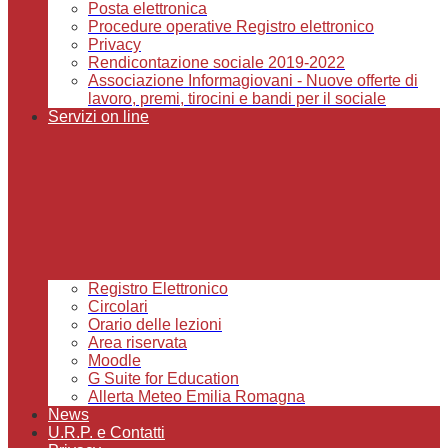
Posta elettronica
Procedure operative Registro elettronico
Privacy
Rendicontazione sociale 2019-2022
Associazione Informagiovani - Nuove offerte di
lavoro, premi, tirocini e bandi per il sociale
Servizi on line
Registro Elettronico
Circolari
Orario delle lezioni
Area riservata
Moodle
G Suite for Education
Allerta Meteo Emilia Romagna
News
U.R.P. e Contatti