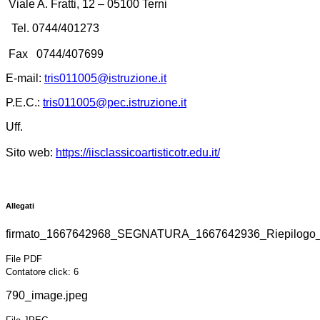
Viale A. Fratti, 12 – 05100 Terni
Tel. 0744/401273
Fax 0744/407699
E-mail:
tris011005@istruzione.it
P.E.C.:
tris011005@pec.istruzione.it
Uff.
Sito web:
https://
iisclassicoartisticotr.edu.it/
Allegati
firmato_1667642968_SEGNATURA_1667642936_Riepilogo_
File PDF
Contatore click: 6
790_image.jpeg