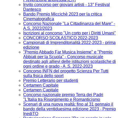
Invito concorso per giovani artisti - 13° Festival
Dantesco
Bando Premio Miccichè 2023 per la critica
Cinematografica
Concorso Nazionale "La Cittadinanza del Mare" -
A.S. 2022/2023
Iscrizioni al concorso "Un corto per i Diritti Umani"
CONCORSO SCOLASTICO 2022-2023
Campionati di Imprenditorialità 2022-2023 - prima
edizione
"Premio Abbado Far Musica Insieme" e "Premio
Abbiati per la Scuola" - Concorso musicale
destinato agli allievi delle istituzioni scolastiche di
ogni ordine e grado - A .S. 2022-2023
Concorso INFN del progetto Scienza Per Tutti
sulla fisica dello sport
Premio Letterario per studenti
Certamen Capitale
Certamen Capitale
Concorso nazionale premio Terra dei Padri
"L'Italia tra Risorgimento e Romanticismo
Scenari di una nuova realtà: fino al 31 gennaio il
bando della ventiduesima edizione 2023 - Premio
InediTO