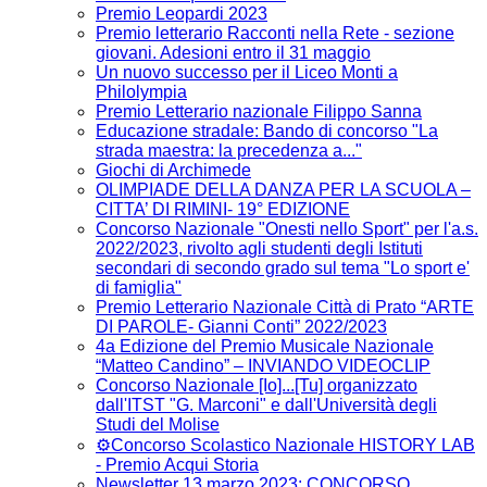
Premio Leopardi 2023
Premio letterario Racconti nella Rete - sezione
giovani. Adesioni entro il 31 maggio
Un nuovo successo per il Liceo Monti a
Philolympia
Premio Letterario nazionale Filippo Sanna
Educazione stradale: Bando di concorso "La
strada maestra: la precedenza a..."
Giochi di Archimede
OLIMPIADE DELLA DANZA PER LA SCUOLA –
CITTA’ DI RIMINI- 19° EDIZIONE
Concorso Nazionale "Onesti nello Sport" per l'a.s.
2022/2023, rivolto agli studenti degli Istituti
secondari di secondo grado sul tema "Lo sport e'
di famiglia"
Premio Letterario Nazionale Città di Prato “ARTE
DI PAROLE- Gianni Conti” 2022/2023
4a Edizione del Premio Musicale Nazionale
“Matteo Candino” – INVIANDO VIDEOCLIP
Concorso Nazionale [Io]...[Tu] organizzato
dall'ITST "G. Marconi" e dall'Università degli
Studi del Molise
⚙️Concorso Scolastico Nazionale HISTORY LAB
- Premio Acqui Storia
Newsletter 13 marzo 2023: CONCORSO