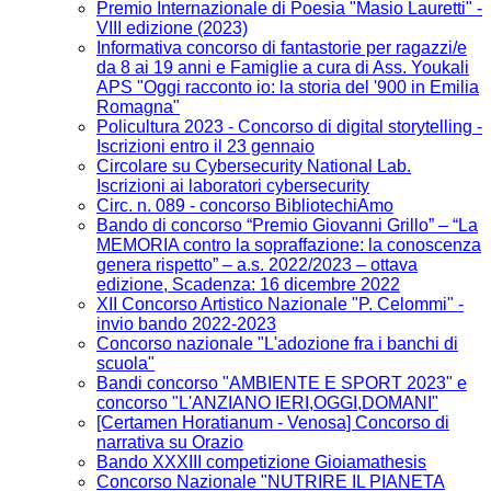
Premio Internazionale di Poesia "Masio Lauretti" -
VIII edizione (2023)
Informativa concorso di fantastorie per ragazzi/e
da 8 ai 19 anni e Famiglie a cura di Ass. Youkali
APS "Oggi racconto io: la storia del '900 in Emilia
Romagna"
Policultura 2023 - Concorso di digital storytelling -
Iscrizioni entro il 23 gennaio
Circolare su Cybersecurity National Lab.
Iscrizioni ai laboratori cybersecurity
Circ. n. 089 - concorso BibliotechiAmo
Bando di concorso “Premio Giovanni Grillo” – “La
MEMORIA contro la sopraffazione: la conoscenza
genera rispetto” – a.s. 2022/2023 – ottava
edizione, Scadenza: 16 dicembre 2022
XII Concorso Artistico Nazionale "P. Celommi" -
invio bando 2022-2023
Concorso nazionale "L'adozione fra i banchi di
scuola"
Bandi concorso "AMBIENTE E SPORT 2023" e
concorso "L'ANZIANO IERI,OGGI,DOMANI"
[Certamen Horatianum - Venosa] Concorso di
narrativa su Orazio
Bando XXXIII competizione Gioiamathesis
Concorso Nazionale "NUTRIRE IL PIANETA