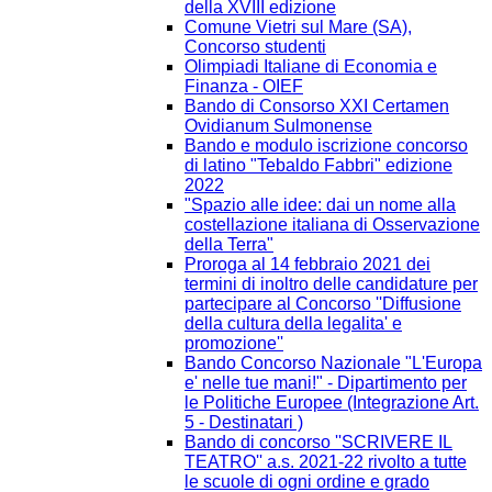
della XVIII edizione
Comune Vietri sul Mare (SA),
Concorso studenti
Olimpiadi Italiane di Economia e
Finanza - OIEF
Bando di Consorso XXI Certamen
Ovidianum Sulmonense
Bando e modulo iscrizione concorso
di latino "Tebaldo Fabbri" edizione
2022
"Spazio alle idee: dai un nome alla
costellazione italiana di Osservazione
della Terra"
Proroga al 14 febbraio 2021 dei
termini di inoltro delle candidature per
partecipare al Concorso ''Diffusione
della cultura della legalita' e
promozione''
Bando Concorso Nazionale "L'Europa
e' nelle tue mani!" - Dipartimento per
le Politiche Europee (Integrazione Art.
5 - Destinatari )
Bando di concorso ''SCRIVERE IL
TEATRO'' a.s. 2021-22 rivolto a tutte
le scuole di ogni ordine e grado