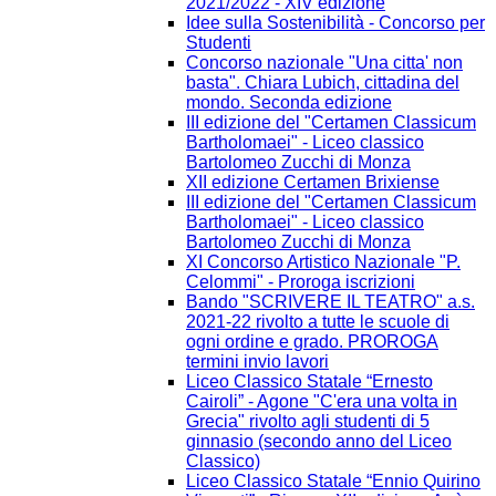
2021/2022 - XIV edizione
Idee sulla Sostenibilità - Concorso per
Studenti
Concorso nazionale "Una citta' non
basta". Chiara Lubich, cittadina del
mondo. Seconda edizione
III edizione del "Certamen Classicum
Bartholomaei" - Liceo classico
Bartolomeo Zucchi di Monza
XII edizione Certamen Brixiense
III edizione del "Certamen Classicum
Bartholomaei" - Liceo classico
Bartolomeo Zucchi di Monza
XI Concorso Artistico Nazionale "P.
Celommi" - Proroga iscrizioni
Bando "SCRIVERE IL TEATRO" a.s.
2021-22 rivolto a tutte le scuole di
ogni ordine e grado. PROROGA
termini invio lavori
Liceo Classico Statale “Ernesto
Cairoli” - Agone "C'era una volta in
Grecia" rivolto agli studenti di 5
ginnasio (secondo anno del Liceo
Classico)
Liceo Classico Statale “Ennio Quirino