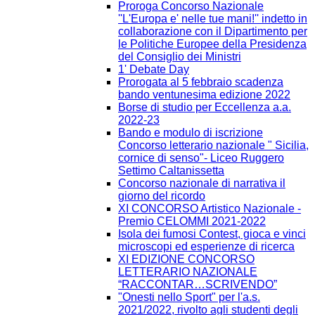
Proroga Concorso Nazionale
''L'Europa e' nelle tue mani!'' indetto in
collaborazione con il Dipartimento per
le Politiche Europee della Presidenza
del Consiglio dei Ministri
1' Debate Day
Prorogata al 5 febbraio scadenza
bando ventunesima edizione 2022
Borse di studio per Eccellenza a.a.
2022-23
Bando e modulo di iscrizione
Concorso letterario nazionale " Sicilia,
cornice di senso"- Liceo Ruggero
Settimo Caltanissetta
Concorso nazionale di narrativa il
giorno del ricordo
XI CONCORSO Artistico Nazionale -
Premio CELOMMI 2021-2022
Isola dei fumosi Contest, gioca e vinci
microscopi ed esperienze di ricerca
XI EDIZIONE CONCORSO
LETTERARIO NAZIONALE
“RACCONTAR…SCRIVENDO”
"Onesti nello Sport" per l'a.s.
2021/2022, rivolto agli studenti degli