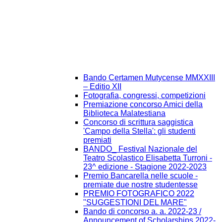
Bando Certamen Mutycense MMXXIII
– Editio XII
Fotografia, congressi, competizioni
Premiazione concorso Amici della
Biblioteca Malatestiana
Concorso di scrittura saggistica
'Campo della Stella': gli studenti
premiati
BANDO_ Festival Nazionale del
Teatro Scolastico Elisabetta Turroni -
23^ edizione - Stagione 2022-2023
Premio Bancarella nelle scuole -
premiate due nostre studentesse
PREMIO FOTOGRAFICO 2022
"SUGGESTIONI DEL MARE"
Bando di concorso a. a. 2022-23 /
Announcement of Scholarships 2022-