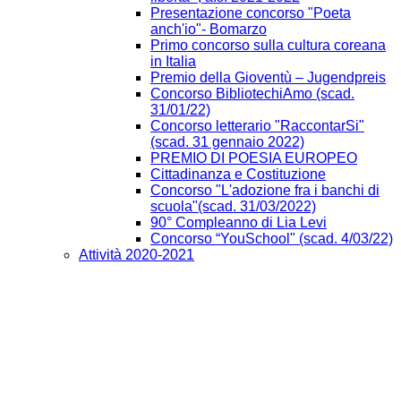
Presentazione concorso "Poeta
anch'io"- Bomarzo
Primo concorso sulla cultura coreana
in Italia
Premio della Gioventù – Jugendpreis
Concorso BibliotechiAmo (scad.
31/01/22)
Concorso letterario "RaccontarSi"
(scad. 31 gennaio 2022)
PREMIO DI POESIA EUROPEO
Cittadinanza e Costituzione
Concorso "L'adozione fra i banchi di
scuola"(scad. 31/03/2022)
90° Compleanno di Lia Levi
Concorso “YouSchool" (scad. 4/03/22)
Attività 2020-2021