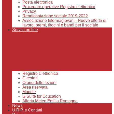
Posta elettronica
Procedure operative Registro elettronico
Privacy
Rendicontazione sociale 2019-2022
Associazione Informagiovani - Nuove offerte di
lavoro, premi, tirocini e bandi per il sociale
Servizi on line
Registro Elettronico
Circolari
Orario delle lezioni
Area riservata
Moodle
G Suite for Education
Allerta Meteo Emilia Romagna
News
U.R.P. e Contatti