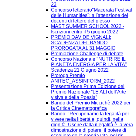
23
Concorso letterario"Macerata Festival
delle Humanities": all'attenzione dei
docenti di lettere del plesso
MAST SUMMER SCHOOL 2022 -
Iscrizioni entro il 5 giugno 2022
PREMIO DAVIDE VIGNALI:
SCADENZA DEL BANDO
PROROGATA AL 31 MAGGIO
Premiazione Challenge di debate
Concorso Nazionale "NUTRIRE IL
PIANETA ENERGIA PER LA VITA"
Scadenza 21 Giugno 2022
Proroga Premio
ANITEC_ASSINFORM_2022
Presentazione Prima Edizione del
Premio Nazionale “LE ALI dell’Arte
visiva e della Poesia”
Bando del Premio Miccichè 2022 per
la Critica Cinematografica
Bando: "Recuperiamo la legalità per
vivere nella libertà e, quindi, nella
dignità. Uscire dalla illegalità è la vera
dimostrazione di potere: il potere di
scegliere della propria vita, nel ris