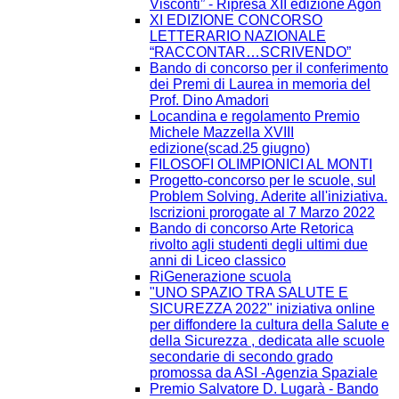
Visconti” - Ripresa XII edizione Agòn
XI EDIZIONE CONCORSO
LETTERARIO NAZIONALE
“RACCONTAR…SCRIVENDO”
Bando di concorso per il conferimento
dei Premi di Laurea in memoria del
Prof. Dino Amadori
Locandina e regolamento Premio
Michele Mazzella XVIII
edizione(scad.25 giugno)
FILOSOFI OLIMPIONICI AL MONTI
Progetto-concorso per le scuole, sul
Problem Solving. Aderite all'iniziativa.
Iscrizioni prorogate al 7 Marzo 2022
Bando di concorso Arte Retorica
rivolto agli studenti degli ultimi due
anni di Liceo classico
RiGenerazione scuola
"UNO SPAZIO TRA SALUTE E
SICUREZZA 2022" iniziativa online
per diffondere la cultura della Salute e
della Sicurezza , dedicata alle scuole
secondarie di secondo grado
promossa da ASI -Agenzia Spaziale
Premio Salvatore D. Lugarà - Bando