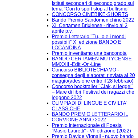
Istituti secondari di secondo grado sul
tema ''Con lo sport stop al bullismo''
CONCORSO CINEBIKE-SHORTS
Bando Premio Sandomenichino 2022
XII Certamen Brixiense - rinvio al 2
aprile p.v.
Premio Letterario "Tu, io e i mondi
possibili" XI edizione BANDO E
LOCANDINA
Premio inventiamo una banconota
BANDO CERTAMEN MUTYCENSE
MMXXII -Editi-On-Line
Concorso BIBLIOTECHIAMO -
consegna degli elaborati rinviata al 20
maggio(adesione entro il 28 febbraio)
Concorso booktrailer "Ciak, si legge!"
– Mare di libri Festival dei ragazzi che
leggono 2022
OLIMPIADI DI LINGUE E CIVILTA'
CLASSICHE
BANDO PREMIO LETTERARIO IL
CORVIONE ANNO 2022
Premio Internazionale di Poesia
“Masio Lauretti” - VII edizione (2022)
Premio Davide Vignali - nuovo bando