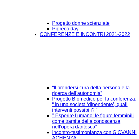
Progetto donne scienziate
Pigreco day
CONFERENZE E INCONTRI 2021-2022
“Il prendersi cura della persona e la
ricerca dell'autonomia”
Progetto Biomedico per la conferenza:
“ In una società ‘dipendente’, quali
interventi possibili? “
" Esperire l'umano: le figure femminili
come tramite della conoscenza
nell'opera dantesca"
Incontro-testimonianza con GIOVANNI
ACHENZA