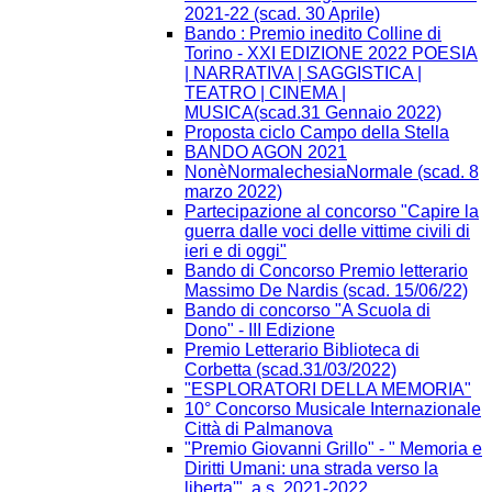
2021-22 (scad. 30 Aprile)
Bando : Premio inedito Colline di
Torino - XXI EDIZIONE 2022 POESIA
| NARRATIVA | SAGGISTICA |
TEATRO | CINEMA |
MUSICA(scad.31 Gennaio 2022)
Proposta ciclo Campo della Stella
BANDO AGON 2021
NonèNormalechesiaNormale (scad. 8
marzo 2022)
Partecipazione al concorso "Capire la
guerra dalle voci delle vittime civili di
ieri e di oggi"
Bando di Concorso Premio letterario
Massimo De Nardis (scad. 15/06/22)
Bando di concorso "A Scuola di
Dono" - III Edizione​
Premio Letterario Biblioteca di
Corbetta (scad.31/03/2022)
"ESPLORATORI DELLA MEMORIA"
10° Concorso Musicale Internazionale
Città di Palmanova
"Premio Giovanni Grillo" - " Memoria e
Diritti Umani: una strada verso la
liberta'", a.s. 2021-2022