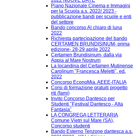
2022 NUOVE DATE
Piano Nazionale Cinema e Immagini
per la Scuola a.s. 2022/ 2023 -
pubblicazione bandi per scuole e enti
del settore
Bando concorso Al chiaro di luna
2022
Richiesta partecipazione del bando
CERTAMEN BRUNDISINUM- prima
edizione- 28-29 aprile 2022
Certamen Brundisinum- dalla via
Appia al Mare Nostrum
La locandina del Certamen Mutinense
Carolinum "Francesca Meletti", ed.
2022
Concorso EconoMia. AEEE-ITALIA
Corsi di formazione gratuiti progetto
riti (fami)
Invito Concorso Dantesco per
Studenti "Festival Dantesco - Alta
Fantasia"
LA CONGREGA LETTERARIA
Comune Vietri sul Mare (SA),
Concorso studenti
Bando Esterno Tenzone dantesca a.s.