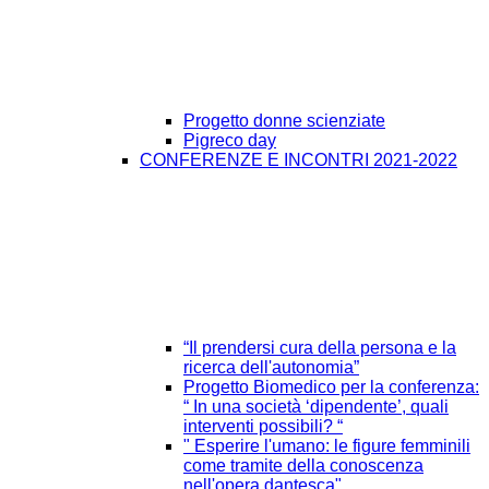
Progetto donne scienziate
Pigreco day
CONFERENZE E INCONTRI 2021-2022
“Il prendersi cura della persona e la
ricerca dell'autonomia”
Progetto Biomedico per la conferenza:
“ In una società ‘dipendente’, quali
interventi possibili? “
" Esperire l'umano: le figure femminili
come tramite della conoscenza
nell'opera dantesca"