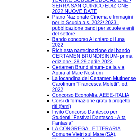
TEATRO SCUOLA EDUCAZIONE -
SERRA SAN QUIRICO EDIZIONE
2022 NUOVE DATE
Piano Nazionale Cinema e Immagini
per la Scuola a.s. 2022/ 2023 -
pubblicazione bandi per scuole e enti
del settore
Bando concorso Al chiaro di luna
2022
Richiesta partecipazione del bando
CERTAMEN BRUNDISINUM- prima
edizione- 28-29 aprile 2022
Certamen Brundisinum- dalla via
Appia al Mare Nostrum
La locandina del Certamen Mutinense
Carolinum "Francesca Meletti", ed.
2022
Concorso EconoMia. AEEE-ITALIA
Corsi di formazione gratuiti progetto
riti (fami)
Invito Concorso Dantesco per
Studenti "Festival Dantesco - Alta
Fantasia"
LA CONGREGA LETTERARIA
Comune Vietri sul Mare (SA),