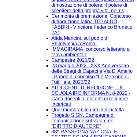
dimostrazione di potere: il potere di
scegliere della propria vita, nel ris
Cerimonia di premiazione: Concorso
di traduzione latina TEBALDO
FABBRI - Vincitore Federico Brunetto
2Ac
Alida Mancini, sul podio di
Philolympia a Roma!
IMMAGIRAMA, concorso letterario a
tema ambientale
Campestre 2021/22
23 maggio 2022 - XXX Anniversario
delle Stragi di Capaci e Via D' Amelio
- Bando di concorso ''Le Memorie di
Tutti'' a.s. 2021/22
AI DOCENTI DI RELIGIONE - UIL
SCUOLA IRC INFORMA N. 8-2022 -
Carta docenti ai docenti di religione
incaricati
Quel memorabile giro in bicicletta
Progetto SIGN. Campagna di
comunicazione sul valore del
“DIRITTO D’AUTORE”
38^ RASSEGNA NAZIONALE