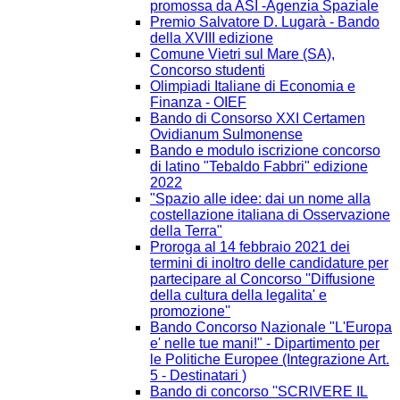
promossa da ASI -Agenzia Spaziale
Premio Salvatore D. Lugarà - Bando
della XVIII edizione
Comune Vietri sul Mare (SA),
Concorso studenti
Olimpiadi Italiane di Economia e
Finanza - OIEF
Bando di Consorso XXI Certamen
Ovidianum Sulmonense
Bando e modulo iscrizione concorso
di latino "Tebaldo Fabbri" edizione
2022
"Spazio alle idee: dai un nome alla
costellazione italiana di Osservazione
della Terra"
Proroga al 14 febbraio 2021 dei
termini di inoltro delle candidature per
partecipare al Concorso ''Diffusione
della cultura della legalita' e
promozione''
Bando Concorso Nazionale "L'Europa
e' nelle tue mani!" - Dipartimento per
le Politiche Europee (Integrazione Art.
5 - Destinatari )
Bando di concorso ''SCRIVERE IL