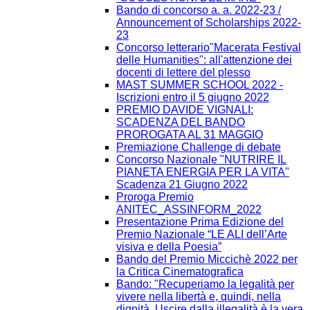
Bando di concorso a. a. 2022-23 /
Announcement of Scholarships 2022-
23
Concorso letterario"Macerata Festival
delle Humanities": all'attenzione dei
docenti di lettere del plesso
MAST SUMMER SCHOOL 2022 -
Iscrizioni entro il 5 giugno 2022
PREMIO DAVIDE VIGNALI:
SCADENZA DEL BANDO
PROROGATA AL 31 MAGGIO
Premiazione Challenge di debate
Concorso Nazionale "NUTRIRE IL
PIANETA ENERGIA PER LA VITA"
Scadenza 21 Giugno 2022
Proroga Premio
ANITEC_ASSINFORM_2022
Presentazione Prima Edizione del
Premio Nazionale “LE ALI dell’Arte
visiva e della Poesia”
Bando del Premio Miccichè 2022 per
la Critica Cinematografica
Bando: "Recuperiamo la legalità per
vivere nella libertà e, quindi, nella
dignità. Uscire dalla illegalità è la vera