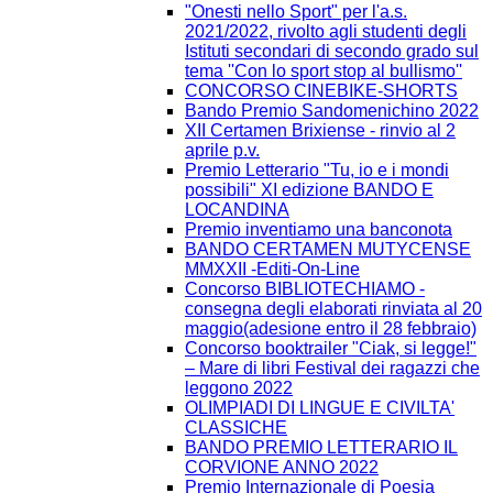
"Onesti nello Sport" per l'a.s.
2021/2022, rivolto agli studenti degli
Istituti secondari di secondo grado sul
tema ''Con lo sport stop al bullismo''
CONCORSO CINEBIKE-SHORTS
Bando Premio Sandomenichino 2022
XII Certamen Brixiense - rinvio al 2
aprile p.v.
Premio Letterario "Tu, io e i mondi
possibili" XI edizione BANDO E
LOCANDINA
Premio inventiamo una banconota
BANDO CERTAMEN MUTYCENSE
MMXXII -Editi-On-Line
Concorso BIBLIOTECHIAMO -
consegna degli elaborati rinviata al 20
maggio(adesione entro il 28 febbraio)
Concorso booktrailer "Ciak, si legge!"
– Mare di libri Festival dei ragazzi che
leggono 2022
OLIMPIADI DI LINGUE E CIVILTA'
CLASSICHE
BANDO PREMIO LETTERARIO IL
CORVIONE ANNO 2022
Premio Internazionale di Poesia