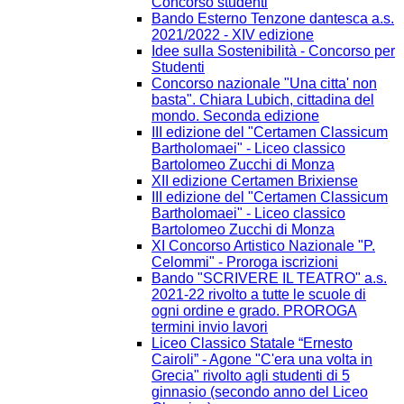
Concorso studenti
Bando Esterno Tenzone dantesca a.s.
2021/2022 - XIV edizione
Idee sulla Sostenibilità - Concorso per
Studenti
Concorso nazionale "Una citta' non
basta". Chiara Lubich, cittadina del
mondo. Seconda edizione
III edizione del "Certamen Classicum
Bartholomaei" - Liceo classico
Bartolomeo Zucchi di Monza
XII edizione Certamen Brixiense
III edizione del "Certamen Classicum
Bartholomaei" - Liceo classico
Bartolomeo Zucchi di Monza
XI Concorso Artistico Nazionale "P.
Celommi" - Proroga iscrizioni
Bando "SCRIVERE IL TEATRO" a.s.
2021-22 rivolto a tutte le scuole di
ogni ordine e grado. PROROGA
termini invio lavori
Liceo Classico Statale “Ernesto
Cairoli” - Agone "C'era una volta in
Grecia" rivolto agli studenti di 5
ginnasio (secondo anno del Liceo