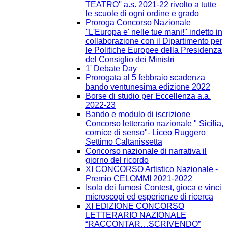
TEATRO'' a.s. 2021-22 rivolto a tutte
le scuole di ogni ordine e grado
Proroga Concorso Nazionale
''L'Europa e' nelle tue mani!'' indetto in
collaborazione con il Dipartimento per
le Politiche Europee della Presidenza
del Consiglio dei Ministri
1' Debate Day
Prorogata al 5 febbraio scadenza
bando ventunesima edizione 2022
Borse di studio per Eccellenza a.a.
2022-23
Bando e modulo di iscrizione
Concorso letterario nazionale " Sicilia,
cornice di senso"- Liceo Ruggero
Settimo Caltanissetta
Concorso nazionale di narrativa il
giorno del ricordo
XI CONCORSO Artistico Nazionale -
Premio CELOMMI 2021-2022
Isola dei fumosi Contest, gioca e vinci
microscopi ed esperienze di ricerca
XI EDIZIONE CONCORSO
LETTERARIO NAZIONALE
“RACCONTAR…SCRIVENDO”