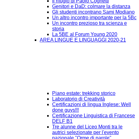
Il rifugio di Paolo Cognetti
Genitori e DaD: colmare la distanza
Gli studenti incontrano Sami Modiano
Un altro incontro importante per la 5Bc
Un incontro prezioso tra scienza e
storia
La 5BE al Forum Young 2020
AREA LINGUE E LINGUAGGI 2020-21
Piano estate: trekking storico
Laboratorio di Creatività
Certificazioni di lingua Inglese: Well
done guys!!!
Certificazione Linguistica di Francese
DELF B1
Tre alunne del Liceo Monti tra le
autrici selezionate per l'evento
nazionale "Orme di parole"