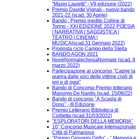
“Masio Lauretti” - VII edizione (2022)
Premio Davide Vignali - nuovo bando
2021-22 (scad. 30 Aprile)
Bando : Premio inedito Colline di
Torino - XXI EDIZIONE 2022 POESIA
| NARRATIVA | SAGGISTICA |
TEATRO | CINEMA |
MUSICA(scad.31 Gennaio 2022)
Proposta ciclo Campo della Stella
BANDO AGON 2021
NonèNormalechesiaNormale (scad. 8
marzo 2022)
Partecipazione al concorso "Capire la
guerra dalle voci delle vittime civili di
ieri e di oggi"
Bando di Concorso Premio letterario
Massimo De Nardis (scad. 15/06/22)
Bando di concorso "A Scuola di
Dono" - III Edizione​
Premio Letterario Biblioteca di
Corbetta (scad.31/03/2022)
"ESPLORATORI DELLA MEMORIA"
10° Concorso Musicale Internazionale
Città di Palmanova
"Premio Giovanni Grillo" - " Memoria e