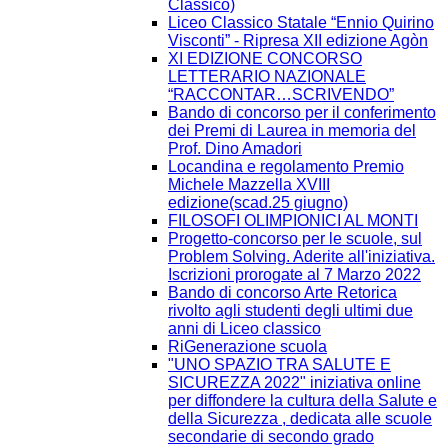
Classico)
Liceo Classico Statale “Ennio Quirino
Visconti” - Ripresa XII edizione Agòn
XI EDIZIONE CONCORSO
LETTERARIO NAZIONALE
“RACCONTAR…SCRIVENDO”
Bando di concorso per il conferimento
dei Premi di Laurea in memoria del
Prof. Dino Amadori
Locandina e regolamento Premio
Michele Mazzella XVIII
edizione(scad.25 giugno)
FILOSOFI OLIMPIONICI AL MONTI
Progetto-concorso per le scuole, sul
Problem Solving. Aderite all'iniziativa.
Iscrizioni prorogate al 7 Marzo 2022
Bando di concorso Arte Retorica
rivolto agli studenti degli ultimi due
anni di Liceo classico
RiGenerazione scuola
"UNO SPAZIO TRA SALUTE E
SICUREZZA 2022" iniziativa online
per diffondere la cultura della Salute e
della Sicurezza , dedicata alle scuole
secondarie di secondo grado