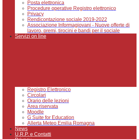
Posta elettronica
Procedure operative Registro elettronico
Privacy
Rendicontazione sociale 2019-2022
Associazione Informagiovani - Nuove offerte di
lavoro, premi, tirocini e bandi per il sociale
Servizi on line
Registro Elettronico
Circolari
Orario delle lezioni
Area riservata
Moodle
G Suite for Education
Allerta Meteo Emilia Romagna
News
U.R.P. e Contatti