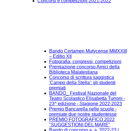
Concorsi e competizioni 2021-2022
Bando Certamen Mutycense MMXXIII
– Editio XII
Fotografia, congressi, competizioni
Premiazione concorso Amici della
Biblioteca Malatestiana
Concorso di scrittura saggistica
'Campo della Stella': gli studenti
premiati
BANDO_ Festival Nazionale del
Teatro Scolastico Elisabetta Turroni -
23^ edizione - Stagione 2022-2023
Premio Bancarella nelle scuole -
premiate due nostre studentesse
PREMIO FOTOGRAFICO 2022
"SUGGESTIONI DEL MARE"
Bando di concorso a. a. 2022-23 /