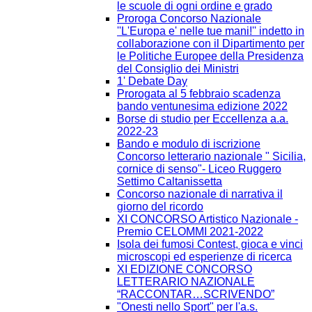
le scuole di ogni ordine e grado
Proroga Concorso Nazionale
''L'Europa e' nelle tue mani!'' indetto in
collaborazione con il Dipartimento per
le Politiche Europee della Presidenza
del Consiglio dei Ministri
1' Debate Day
Prorogata al 5 febbraio scadenza
bando ventunesima edizione 2022
Borse di studio per Eccellenza a.a.
2022-23
Bando e modulo di iscrizione
Concorso letterario nazionale " Sicilia,
cornice di senso"- Liceo Ruggero
Settimo Caltanissetta
Concorso nazionale di narrativa il
giorno del ricordo
XI CONCORSO Artistico Nazionale -
Premio CELOMMI 2021-2022
Isola dei fumosi Contest, gioca e vinci
microscopi ed esperienze di ricerca
XI EDIZIONE CONCORSO
LETTERARIO NAZIONALE
“RACCONTAR…SCRIVENDO”
"Onesti nello Sport" per l'a.s.