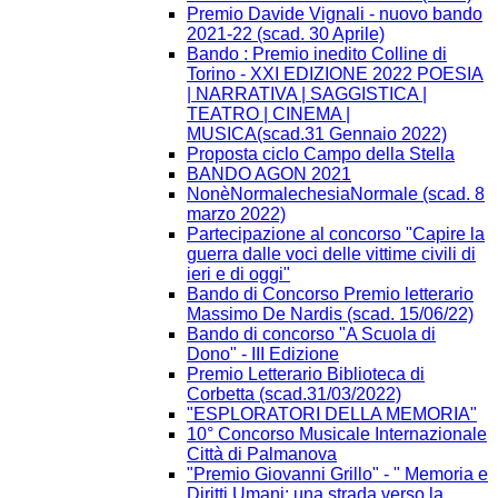
Premio Davide Vignali - nuovo bando
2021-22 (scad. 30 Aprile)
Bando : Premio inedito Colline di
Torino - XXI EDIZIONE 2022 POESIA
| NARRATIVA | SAGGISTICA |
TEATRO | CINEMA |
MUSICA(scad.31 Gennaio 2022)
Proposta ciclo Campo della Stella
BANDO AGON 2021
NonèNormalechesiaNormale (scad. 8
marzo 2022)
Partecipazione al concorso "Capire la
guerra dalle voci delle vittime civili di
ieri e di oggi"
Bando di Concorso Premio letterario
Massimo De Nardis (scad. 15/06/22)
Bando di concorso "A Scuola di
Dono" - III Edizione​
Premio Letterario Biblioteca di
Corbetta (scad.31/03/2022)
"ESPLORATORI DELLA MEMORIA"
10° Concorso Musicale Internazionale
Città di Palmanova
"Premio Giovanni Grillo" - " Memoria e
Diritti Umani: una strada verso la