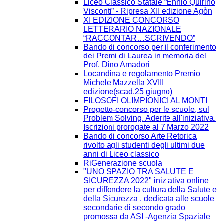
Liceo Classico Statale “Ennio Quirino
Visconti” - Ripresa XII edizione Agòn
XI EDIZIONE CONCORSO
LETTERARIO NAZIONALE
“RACCONTAR…SCRIVENDO”
Bando di concorso per il conferimento
dei Premi di Laurea in memoria del
Prof. Dino Amadori
Locandina e regolamento Premio
Michele Mazzella XVIII
edizione(scad.25 giugno)
FILOSOFI OLIMPIONICI AL MONTI
Progetto-concorso per le scuole, sul
Problem Solving. Aderite all'iniziativa.
Iscrizioni prorogate al 7 Marzo 2022
Bando di concorso Arte Retorica
rivolto agli studenti degli ultimi due
anni di Liceo classico
RiGenerazione scuola
"UNO SPAZIO TRA SALUTE E
SICUREZZA 2022" iniziativa online
per diffondere la cultura della Salute e
della Sicurezza , dedicata alle scuole
secondarie di secondo grado
promossa da ASI -Agenzia Spaziale