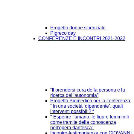
Progetto donne scienziate
Pigreco day
CONFERENZE E INCONTRI 2021-2022
“Il prendersi cura della persona e la
ricerca dell'autonomia”
Progetto Biomedico per la conferenza:
“ In una società ‘dipendente’, quali
interventi possibili? “
" Esperire l'umano: le figure femminili
come tramite della conoscenza
nell'opera dantesca"
Incontro-testimonianza con GIOVANNI