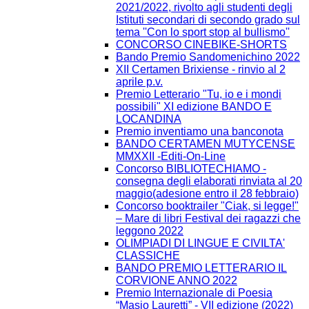
2021/2022, rivolto agli studenti degli
Istituti secondari di secondo grado sul
tema ''Con lo sport stop al bullismo''
CONCORSO CINEBIKE-SHORTS
Bando Premio Sandomenichino 2022
XII Certamen Brixiense - rinvio al 2
aprile p.v.
Premio Letterario "Tu, io e i mondi
possibili" XI edizione BANDO E
LOCANDINA
Premio inventiamo una banconota
BANDO CERTAMEN MUTYCENSE
MMXXII -Editi-On-Line
Concorso BIBLIOTECHIAMO -
consegna degli elaborati rinviata al 20
maggio(adesione entro il 28 febbraio)
Concorso booktrailer "Ciak, si legge!"
– Mare di libri Festival dei ragazzi che
leggono 2022
OLIMPIADI DI LINGUE E CIVILTA'
CLASSICHE
BANDO PREMIO LETTERARIO IL
CORVIONE ANNO 2022
Premio Internazionale di Poesia
“Masio Lauretti” - VII edizione (2022)