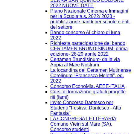
SERRA SAN QUIRICO EDIZIONE
2022 NUOVE DATE
Piano Nazionale Cinema e Immagini
per la Scuola a.s. 2022/ 2023 -
pubblicazione bandi per scuole e enti
del settore
Bando concorso Al chiaro di luna
2022
Richiesta partecipazione del bando
CERTAMEN BRUNDISINUM- prima
edizione- 28-29 aprile 2022
Certamen Brundisinum- dalla via
Appia al Mare Nostrum
La locandina del Certamen Mutinense
Carolinum "Francesca Meletti", ed.
2022
Concorso EconoMia. AEEE-ITALIA
Corsi di formazione gratuiti progetto
riti (fami)
Invito Concorso Dantesco per
Studenti "Festival Dantesco - Alta
Fantasia"
LA CONGREGA LETTERARIA
Comune Vietri sul Mare (SA),
Concorso studenti