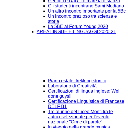
Genitori e DaD: colmare la distanza
Gli studenti incontrano Sami Modiano
Un altro incontro importante per la 5Bc
Un incontro prezioso tra scienza e
storia
La 5BE al Forum Young 2020
AREA LINGUE E LINGUAGGI 2020-21
Piano estate: trekking storico
Laboratorio di Creatività
Certificazioni di lingua Inglese: Well
done guys!!!
Certificazione Linguistica di Francese
DELF B1
Tre alunne del Liceo Monti tra le
autrici selezionate per l'evento
nazionale "Orme di parole"
In viaggio nella grande musica