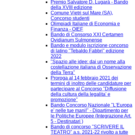
Premio Salvatore D. Lugarà - Bando
della XVIII edizione
Comune Vietri sul Mare (SA),
Concorso studenti
Olimpiadi Italiane di Economia e
Finanza - OIEF
Bando di Consorso XXI Certamen
Ovidianum Sulmonense
Bando e modulo iscrizione concorso
di latino "Tebaldo Fabbri" edizione
2022
"Spazio alle idee: dai un nome alla
costellazione italiana di Osservazione
della Terra"
Proroga al 14 febbraio 2021 dei
termini di inoltro delle candidature per
partecipare al Concorso ''Diffusione
della cultura della legalita' e
promozione''
Bando Concorso Nazionale "L'Europa
e' nelle tue mani!" - Dipartimento per
le Politiche Europee (Integrazione Art.
5 - Destinatari )
Bando di concorso ''SCRIVERE IL
TEATRO'' a.s. 2021-22 rivolto a tutte