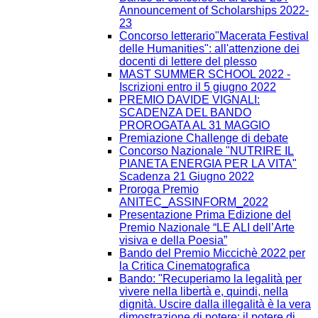
Announcement of Scholarships 2022-
23
Concorso letterario"Macerata Festival
delle Humanities": all'attenzione dei
docenti di lettere del plesso
MAST SUMMER SCHOOL 2022 -
Iscrizioni entro il 5 giugno 2022
PREMIO DAVIDE VIGNALI:
SCADENZA DEL BANDO
PROROGATA AL 31 MAGGIO
Premiazione Challenge di debate
Concorso Nazionale "NUTRIRE IL
PIANETA ENERGIA PER LA VITA"
Scadenza 21 Giugno 2022
Proroga Premio
ANITEC_ASSINFORM_2022
Presentazione Prima Edizione del
Premio Nazionale “LE ALI dell’Arte
visiva e della Poesia”
Bando del Premio Miccichè 2022 per
la Critica Cinematografica
Bando: "Recuperiamo la legalità per
vivere nella libertà e, quindi, nella
dignità. Uscire dalla illegalità è la vera
dimostrazione di potere: il potere di