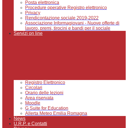
Posta elettronica
Procedure operative Registro elettronico
Privacy
Rendicontazione sociale 2019-2022
Associazione Informagiovani - Nuove offerte di
lavoro, premi, tirocini e bandi per il sociale
Servizi on line
Registro Elettronico
Circolari
Orario delle lezioni
Area riservata
Moodle
G Suite for Education
Allerta Meteo Emilia Romagna
News
U.R.P. e Contatti