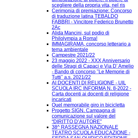
scegliere della propria vita, nel ris
Cerimonia di premiazione: Concorso
di traduzione latina TEBALDO
FABBRI - Vincitore Federico Brunetto
2Ac
Alida Mancini, sul podio di
Philolympia a Roma!
IMMAGIRAMA, concorso letterario a
tema ambientale
Campestre 2021/22
23 maggio 2022 - XXX Anniversario
delle Stragi di Capaci e Via D' Amelio
- Bando di concorso ''Le Memorie di
Tutti'' a.s. 2021/22
AI DOCENTI DI RELIGIONE - UIL
SCUOLA IRC INFORMA N. 8-2022 -
Carta docenti ai docenti di religione
incaricati
Quel memorabile giro in bicicletta
Progetto SIGN. Campagna di
comunicazione sul valore del
“DIRITTO D’AUTORE”
38^ RASSEGNA NAZIONALE
TEATRO SCUOLA EDUCAZIONE -