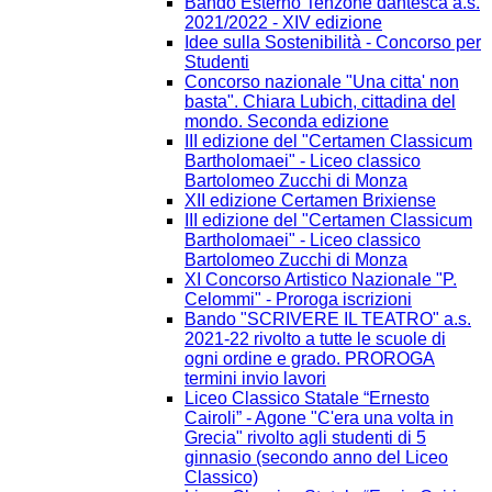
Bando Esterno Tenzone dantesca a.s.
2021/2022 - XIV edizione
Idee sulla Sostenibilità - Concorso per
Studenti
Concorso nazionale "Una citta' non
basta". Chiara Lubich, cittadina del
mondo. Seconda edizione
III edizione del "Certamen Classicum
Bartholomaei" - Liceo classico
Bartolomeo Zucchi di Monza
XII edizione Certamen Brixiense
III edizione del "Certamen Classicum
Bartholomaei" - Liceo classico
Bartolomeo Zucchi di Monza
XI Concorso Artistico Nazionale "P.
Celommi" - Proroga iscrizioni
Bando "SCRIVERE IL TEATRO" a.s.
2021-22 rivolto a tutte le scuole di
ogni ordine e grado. PROROGA
termini invio lavori
Liceo Classico Statale “Ernesto
Cairoli” - Agone "C'era una volta in
Grecia" rivolto agli studenti di 5
ginnasio (secondo anno del Liceo
Classico)