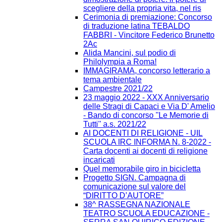
scegliere della propria vita, nel ris
Cerimonia di premiazione: Concorso
di traduzione latina TEBALDO
FABBRI - Vincitore Federico Brunetto
2Ac
Alida Mancini, sul podio di
Philolympia a Roma!
IMMAGIRAMA, concorso letterario a
tema ambientale
Campestre 2021/22
23 maggio 2022 - XXX Anniversario
delle Stragi di Capaci e Via D' Amelio
- Bando di concorso ''Le Memorie di
Tutti'' a.s. 2021/22
AI DOCENTI DI RELIGIONE - UIL
SCUOLA IRC INFORMA N. 8-2022 -
Carta docenti ai docenti di religione
incaricati
Quel memorabile giro in bicicletta
Progetto SIGN. Campagna di
comunicazione sul valore del
“DIRITTO D’AUTORE”
38^ RASSEGNA NAZIONALE
TEATRO SCUOLA EDUCAZIONE -