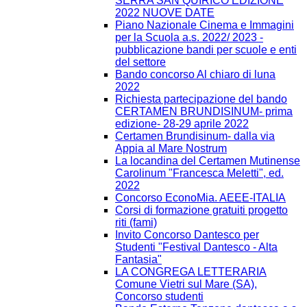
SERRA SAN QUIRICO EDIZIONE
2022 NUOVE DATE
Piano Nazionale Cinema e Immagini
per la Scuola a.s. 2022/ 2023 -
pubblicazione bandi per scuole e enti
del settore
Bando concorso Al chiaro di luna
2022
Richiesta partecipazione del bando
CERTAMEN BRUNDISINUM- prima
edizione- 28-29 aprile 2022
Certamen Brundisinum- dalla via
Appia al Mare Nostrum
La locandina del Certamen Mutinense
Carolinum "Francesca Meletti", ed.
2022
Concorso EconoMia. AEEE-ITALIA
Corsi di formazione gratuiti progetto
riti (fami)
Invito Concorso Dantesco per
Studenti "Festival Dantesco - Alta
Fantasia"
LA CONGREGA LETTERARIA
Comune Vietri sul Mare (SA),
Concorso studenti