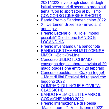
2021/2022, rivolto agli studenti degli
Istituti secondari di secondo grado sul
tema ''Con lo sport stop al bullismo''
CONCORSO CINEBIKE-SHORTS
Bando Premio Sandomenichino 2022
XII Certamen Brixiense - rinvio al 2
aprile p.v.
Premio Letterario "Tu, io e i mondi
possibili" XI edizione BANDO E
LOCANDINA
Premio inventiamo una banconota
BANDO CERTAMEN MUTYCENSE
MMXXII -Editi-On-Line
Concorso BIBLIOTECHIAMO -
consegna degli elaborati rinviata al 20
maggio(adesione entro il 28 febbraio)
Concorso booktrailer "Ciak, si legge!"
– Mare di libri Festival dei ragazzi che
leggono 2022
OLIMPIADI DI LINGUE E CIVILTA'
CLASSICHE
BANDO PREMIO LETTERARIO IL
CORVIONE ANNO 2022
Premio Internazionale di Poesia
“Masio Lauretti” - VII edizione (2022)