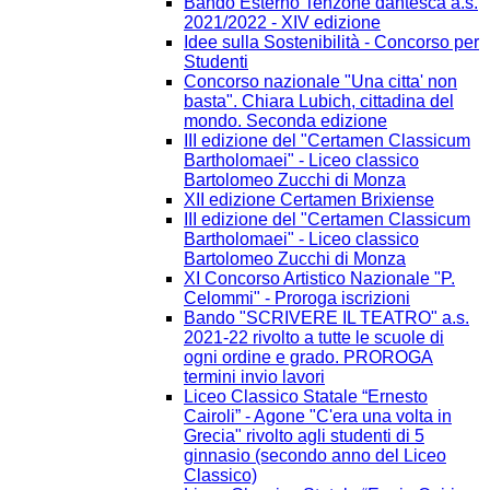
Bando Esterno Tenzone dantesca a.s.
2021/2022 - XIV edizione
Idee sulla Sostenibilità - Concorso per
Studenti
Concorso nazionale "Una citta' non
basta". Chiara Lubich, cittadina del
mondo. Seconda edizione
III edizione del "Certamen Classicum
Bartholomaei" - Liceo classico
Bartolomeo Zucchi di Monza
XII edizione Certamen Brixiense
III edizione del "Certamen Classicum
Bartholomaei" - Liceo classico
Bartolomeo Zucchi di Monza
XI Concorso Artistico Nazionale "P.
Celommi" - Proroga iscrizioni
Bando "SCRIVERE IL TEATRO" a.s.
2021-22 rivolto a tutte le scuole di
ogni ordine e grado. PROROGA
termini invio lavori
Liceo Classico Statale “Ernesto
Cairoli” - Agone "C'era una volta in
Grecia" rivolto agli studenti di 5
ginnasio (secondo anno del Liceo
Classico)