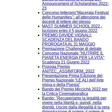
Announcement of Scholarships 2022-
23
Concorso letterario"Macerata Festival
delle Humanities": all'attenzione dei
docenti di lettere del plesso
MAST SUMMER SCHOOL 2022 -
Iscrizioni entro il 5 giugno 2022
PREMIO DAVIDE VIGNALI:
SCADENZA DEL BANDO
PROROGATA AL 31 MAGGIO
Premiazione Challenge di debate
Concorso Nazionale "NUTRIRE IL
PIANETA ENERGIA PER LA VITA"
Scadenza 21 Giugno 2022
Proroga Premio
ANITEC_ASSINFORM_2022
Presentazione Prima Edizione del
Premio Nazionale “LE ALI dell’Arte
visiva e della Poesia”
Bando del Premio Miccichè 2022 per
la Critica Cinematografica
Bando: "Recuperiamo la legalità per
vivere nella libertà e, quindi, nella
dignità. Uscire dalla illegalità è la vera
dimostrazione di potere: il potere di