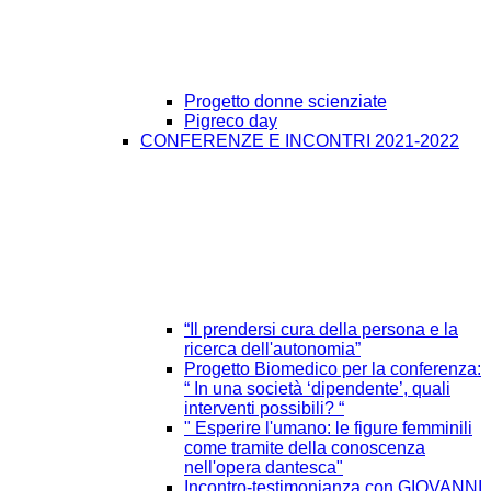
Progetto donne scienziate
Pigreco day
CONFERENZE E INCONTRI 2021-2022
“Il prendersi cura della persona e la
ricerca dell'autonomia”
Progetto Biomedico per la conferenza:
“ In una società ‘dipendente’, quali
interventi possibili? “
" Esperire l'umano: le figure femminili
come tramite della conoscenza
nell'opera dantesca"
Incontro-testimonianza con GIOVANNI