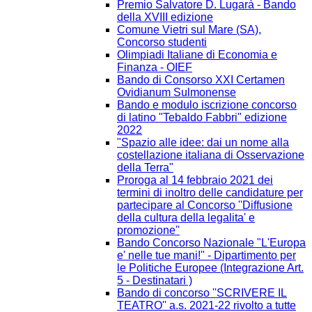
Premio Salvatore D. Lugarà - Bando
della XVIII edizione
Comune Vietri sul Mare (SA),
Concorso studenti
Olimpiadi Italiane di Economia e
Finanza - OIEF
Bando di Consorso XXI Certamen
Ovidianum Sulmonense
Bando e modulo iscrizione concorso
di latino "Tebaldo Fabbri" edizione
2022
"Spazio alle idee: dai un nome alla
costellazione italiana di Osservazione
della Terra"
Proroga al 14 febbraio 2021 dei
termini di inoltro delle candidature per
partecipare al Concorso ''Diffusione
della cultura della legalita' e
promozione''
Bando Concorso Nazionale "L'Europa
e' nelle tue mani!" - Dipartimento per
le Politiche Europee (Integrazione Art.
5 - Destinatari )
Bando di concorso ''SCRIVERE IL
TEATRO'' a.s. 2021-22 rivolto a tutte