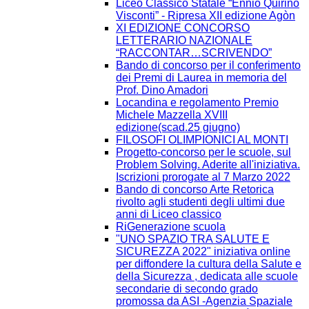
Liceo Classico Statale “Ennio Quirino
Visconti” - Ripresa XII edizione Agòn
XI EDIZIONE CONCORSO
LETTERARIO NAZIONALE
“RACCONTAR…SCRIVENDO”
Bando di concorso per il conferimento
dei Premi di Laurea in memoria del
Prof. Dino Amadori
Locandina e regolamento Premio
Michele Mazzella XVIII
edizione(scad.25 giugno)
FILOSOFI OLIMPIONICI AL MONTI
Progetto-concorso per le scuole, sul
Problem Solving. Aderite all'iniziativa.
Iscrizioni prorogate al 7 Marzo 2022
Bando di concorso Arte Retorica
rivolto agli studenti degli ultimi due
anni di Liceo classico
RiGenerazione scuola
"UNO SPAZIO TRA SALUTE E
SICUREZZA 2022" iniziativa online
per diffondere la cultura della Salute e
della Sicurezza , dedicata alle scuole
secondarie di secondo grado
promossa da ASI -Agenzia Spaziale