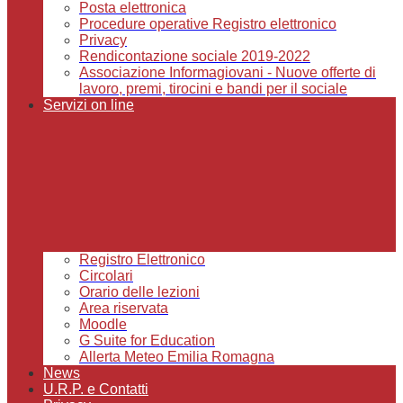
Posta elettronica
Procedure operative Registro elettronico
Privacy
Rendicontazione sociale 2019-2022
Associazione Informagiovani - Nuove offerte di
lavoro, premi, tirocini e bandi per il sociale
Servizi on line
Registro Elettronico
Circolari
Orario delle lezioni
Area riservata
Moodle
G Suite for Education
Allerta Meteo Emilia Romagna
News
U.R.P. e Contatti