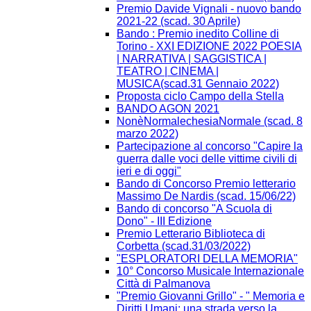
Premio Davide Vignali - nuovo bando
2021-22 (scad. 30 Aprile)
Bando : Premio inedito Colline di
Torino - XXI EDIZIONE 2022 POESIA
| NARRATIVA | SAGGISTICA |
TEATRO | CINEMA |
MUSICA(scad.31 Gennaio 2022)
Proposta ciclo Campo della Stella
BANDO AGON 2021
NonèNormalechesiaNormale (scad. 8
marzo 2022)
Partecipazione al concorso "Capire la
guerra dalle voci delle vittime civili di
ieri e di oggi"
Bando di Concorso Premio letterario
Massimo De Nardis (scad. 15/06/22)
Bando di concorso "A Scuola di
Dono" - III Edizione​
Premio Letterario Biblioteca di
Corbetta (scad.31/03/2022)
"ESPLORATORI DELLA MEMORIA"
10° Concorso Musicale Internazionale
Città di Palmanova
"Premio Giovanni Grillo" - " Memoria e
Diritti Umani: una strada verso la