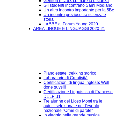
Genitori e DaD: colmare la distanza
Gli studenti incontrano Sami Modiano
Un altro incontro importante per la 5Bc
Un incontro prezioso tra scienza e
storia
La 5BE al Forum Young 2020
AREA LINGUE E LINGUAGGI 2020-21
Piano estate: trekking storico
Laboratorio di Creatività
Certificazioni di lingua Inglese: Well
done guys!!!
Certificazione Linguistica di Francese
DELF B1
Tre alunne del Liceo Monti tra le
autrici selezionate per l'evento
nazionale "Orme di parole"
In viaggio nella grande musica