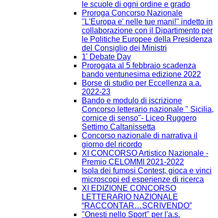
le scuole di ogni ordine e grado
Proroga Concorso Nazionale
''L'Europa e' nelle tue mani!'' indetto in
collaborazione con il Dipartimento per
le Politiche Europee della Presidenza
del Consiglio dei Ministri
1' Debate Day
Prorogata al 5 febbraio scadenza
bando ventunesima edizione 2022
Borse di studio per Eccellenza a.a.
2022-23
Bando e modulo di iscrizione
Concorso letterario nazionale " Sicilia,
cornice di senso"- Liceo Ruggero
Settimo Caltanissetta
Concorso nazionale di narrativa il
giorno del ricordo
XI CONCORSO Artistico Nazionale -
Premio CELOMMI 2021-2022
Isola dei fumosi Contest, gioca e vinci
microscopi ed esperienze di ricerca
XI EDIZIONE CONCORSO
LETTERARIO NAZIONALE
“RACCONTAR…SCRIVENDO”
"Onesti nello Sport" per l'a.s.