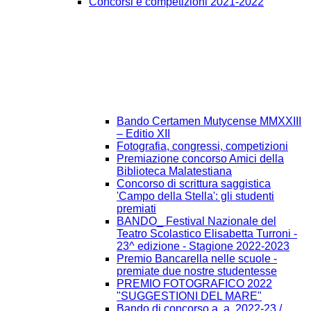
Concorsi e competizioni 2021-2022
Bando Certamen Mutycense MMXXIII
– Editio XII
Fotografia, congressi, competizioni
Premiazione concorso Amici della
Biblioteca Malatestiana
Concorso di scrittura saggistica
'Campo della Stella': gli studenti
premiati
BANDO_ Festival Nazionale del
Teatro Scolastico Elisabetta Turroni -
23^ edizione - Stagione 2022-2023
Premio Bancarella nelle scuole -
premiate due nostre studentesse
PREMIO FOTOGRAFICO 2022
"SUGGESTIONI DEL MARE"
Bando di concorso a. a. 2022-23 /