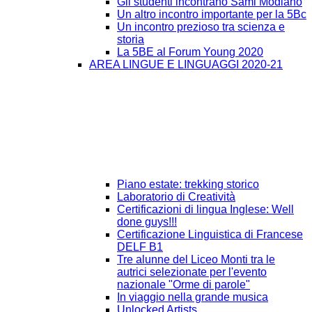
Gli studenti incontrano Sami Modiano
Un altro incontro importante per la 5Bc
Un incontro prezioso tra scienza e
storia
La 5BE al Forum Young 2020
AREA LINGUE E LINGUAGGI 2020-21
Piano estate: trekking storico
Laboratorio di Creatività
Certificazioni di lingua Inglese: Well
done guys!!!
Certificazione Linguistica di Francese
DELF B1
Tre alunne del Liceo Monti tra le
autrici selezionate per l'evento
nazionale "Orme di parole"
In viaggio nella grande musica
Unlocked Artists