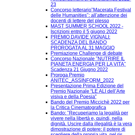
23
Concorso letterario"Macerata Festival
delle Humanities": all'attenzione dei
docenti di lettere del plesso
MAST SUMMER SCHOOL 2022 -
Iscrizioni entro il 5 giugno 2022
PREMIO DAVIDE VIGNALI:
SCADENZA DEL BANDO
PROROGATA AL 31 MAGGIO
Premiazione Challenge di debate
Concorso Nazionale "NUTRIRE IL
PIANETA ENERGIA PER LA VITA"
Scadenza 21 Giugno 2022
Proroga Premio
ANITEC_ASSINFORM_2022
Presentazione Prima Edizione del
Premio Nazionale “LE ALI dell’Arte
visiva e della Poesia”
Bando del Premio Miccichè 2022 per
la Critica Cinematografica
Bando: "Recuperiamo la legalità per
vivere nella libertà e, quindi, nella
dignità. Uscire dalla illegalità è la vera
dimostrazione di potere: il potere di
scegliere della propria vita, nel ris