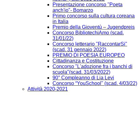
Presentazione concorso "Poeta
anch'io"- Bomarzo
Primo concorso sulla cultura coreana
in Italia
Premio della Gioventù – Jugendpreis
Concorso BibliotechiAmo (scad.
31/01/22)
Concorso letterario "RaccontarSi"
(scad. 31 gennaio 2022)
PREMIO DI POESIA EUROPEO
Cittadinanza e Costituzione
Concorso "L'adozione fra i banchi di
scuola"(scad. 31/03/2022)
90° Compleanno di Lia Levi
Concorso “YouSchool" (scad. 4/03/22)
Attività 2020-2021