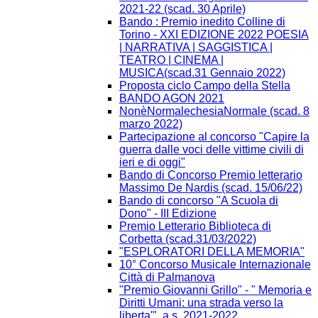
2021-22 (scad. 30 Aprile)
Bando : Premio inedito Colline di
Torino - XXI EDIZIONE 2022 POESIA
| NARRATIVA | SAGGISTICA |
TEATRO | CINEMA |
MUSICA(scad.31 Gennaio 2022)
Proposta ciclo Campo della Stella
BANDO AGON 2021
NonèNormalechesiaNormale (scad. 8
marzo 2022)
Partecipazione al concorso "Capire la
guerra dalle voci delle vittime civili di
ieri e di oggi"
Bando di Concorso Premio letterario
Massimo De Nardis (scad. 15/06/22)
Bando di concorso "A Scuola di
Dono" - III Edizione​
Premio Letterario Biblioteca di
Corbetta (scad.31/03/2022)
"ESPLORATORI DELLA MEMORIA"
10° Concorso Musicale Internazionale
Città di Palmanova
"Premio Giovanni Grillo" - " Memoria e
Diritti Umani: una strada verso la
liberta'", a.s. 2021-2022