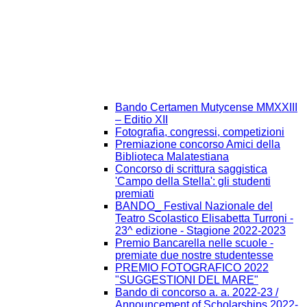
Bando Certamen Mutycense MMXXIII
– Editio XII
Fotografia, congressi, competizioni
Premiazione concorso Amici della
Biblioteca Malatestiana
Concorso di scrittura saggistica
'Campo della Stella': gli studenti
premiati
BANDO_ Festival Nazionale del
Teatro Scolastico Elisabetta Turroni -
23^ edizione - Stagione 2022-2023
Premio Bancarella nelle scuole -
premiate due nostre studentesse
PREMIO FOTOGRAFICO 2022
"SUGGESTIONI DEL MARE"
Bando di concorso a. a. 2022-23 /
Announcement of Scholarships 2022-