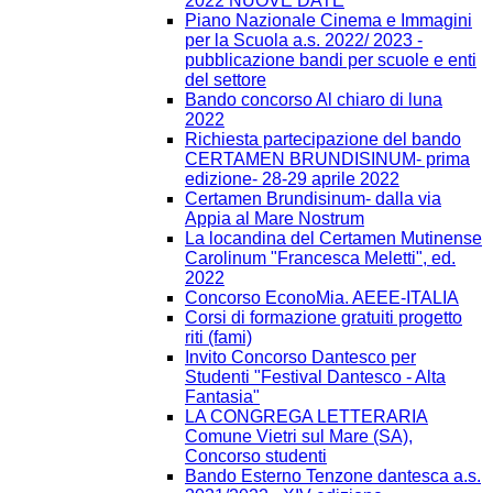
2022 NUOVE DATE
Piano Nazionale Cinema e Immagini
per la Scuola a.s. 2022/ 2023 -
pubblicazione bandi per scuole e enti
del settore
Bando concorso Al chiaro di luna
2022
Richiesta partecipazione del bando
CERTAMEN BRUNDISINUM- prima
edizione- 28-29 aprile 2022
Certamen Brundisinum- dalla via
Appia al Mare Nostrum
La locandina del Certamen Mutinense
Carolinum "Francesca Meletti", ed.
2022
Concorso EconoMia. AEEE-ITALIA
Corsi di formazione gratuiti progetto
riti (fami)
Invito Concorso Dantesco per
Studenti "Festival Dantesco - Alta
Fantasia"
LA CONGREGA LETTERARIA
Comune Vietri sul Mare (SA),
Concorso studenti
Bando Esterno Tenzone dantesca a.s.