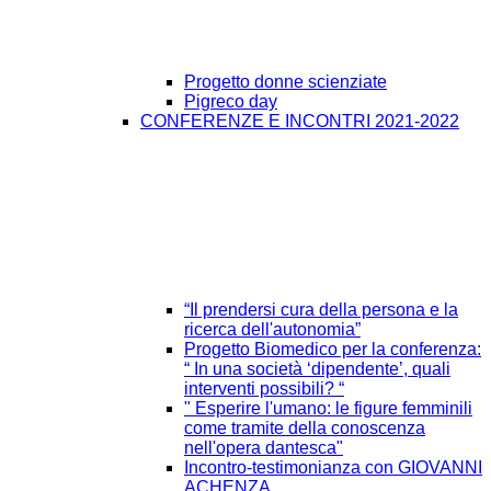
Progetto donne scienziate
Pigreco day
CONFERENZE E INCONTRI 2021-2022
“Il prendersi cura della persona e la
ricerca dell'autonomia”
Progetto Biomedico per la conferenza:
“ In una società ‘dipendente’, quali
interventi possibili? “
" Esperire l'umano: le figure femminili
come tramite della conoscenza
nell'opera dantesca"
Incontro-testimonianza con GIOVANNI
ACHENZA