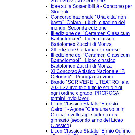
2021/2022 - XIV edizione
Idee sulla Sostenibilità - Concorso per
Studenti
Concorso nazionale "Una citta' non
basta". Chiara Lubich, cittadina del
mondo. Seconda edizione
III edizione del "Certamen Classicum
Bartholomaei" - Liceo classico
Bartolomeo Zucchi di Monza
XII edizione Certamen Brixiense
III edizione del "Certamen Classicum
Bartholomaei" - Liceo classico
Bartolomeo Zucchi di Monza
XI Concorso Artistico Nazionale "P.
Celommi" - Proroga iscrizioni
Bando "SCRIVERE IL TEATRO" a.s.
2021-22 rivolto a tutte le scuole di
ogni ordine e grado. PROROGA
termini invio lavori
Liceo Classico Statale “Ernesto
Cairoli” - Agone "C'era una volta in
Grecia" rivolto agli studenti di 5
ginnasio (secondo anno del Liceo
Classico)
Liceo Classico Statale “Ennio Quirino