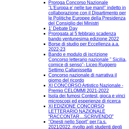
Proroga Concorso Nazionale
''L'Europa e' nelle tue mani!'' indetto in
collaborazione con il Dipartimento per
le Politiche Europee della Presidenza
del Consiglio dei Ministri
1' Debate Day
Prorogata al 5 febbraio scadenza
bando ventunesima edizione 2022
Borse di studio per Eccellenza a.a.
2022-23
Bando e modulo di iscrizione
Concorso letterario nazionale " Sicilia,
cornice di senso"- Liceo Ruggero
Settimo Caltanissetta
Concorso nazionale di narrativa il
giorno del ricordo
XI CONCORSO Artistico Nazionale -
Premio CELOMMI 2021-2022
Isola dei fumosi Contest, gioca e vinci
microscopi ed esperienze di ricerca
XI EDIZIONE CONCORSO
LETTERARIO NAZIONALE
“RACCONTAR…SCRIVENDO”
"Onesti nello Sport" per l'a.s.
2021/2022, rivolto agli studenti degli