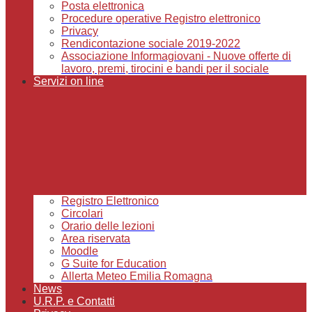
Posta elettronica
Procedure operative Registro elettronico
Privacy
Rendicontazione sociale 2019-2022
Associazione Informagiovani - Nuove offerte di
lavoro, premi, tirocini e bandi per il sociale
Servizi on line
Registro Elettronico
Circolari
Orario delle lezioni
Area riservata
Moodle
G Suite for Education
Allerta Meteo Emilia Romagna
News
U.R.P. e Contatti