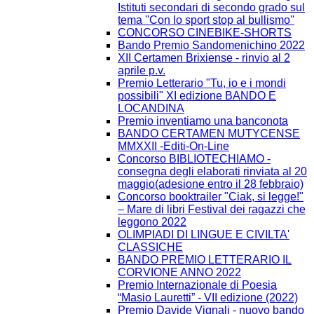
Istituti secondari di secondo grado sul
tema ''Con lo sport stop al bullismo''
CONCORSO CINEBIKE-SHORTS
Bando Premio Sandomenichino 2022
XII Certamen Brixiense - rinvio al 2
aprile p.v.
Premio Letterario "Tu, io e i mondi
possibili" XI edizione BANDO E
LOCANDINA
Premio inventiamo una banconota
BANDO CERTAMEN MUTYCENSE
MMXXII -Editi-On-Line
Concorso BIBLIOTECHIAMO -
consegna degli elaborati rinviata al 20
maggio(adesione entro il 28 febbraio)
Concorso booktrailer "Ciak, si legge!"
– Mare di libri Festival dei ragazzi che
leggono 2022
OLIMPIADI DI LINGUE E CIVILTA'
CLASSICHE
BANDO PREMIO LETTERARIO IL
CORVIONE ANNO 2022
Premio Internazionale di Poesia
“Masio Lauretti” - VII edizione (2022)
Premio Davide Vignali - nuovo bando