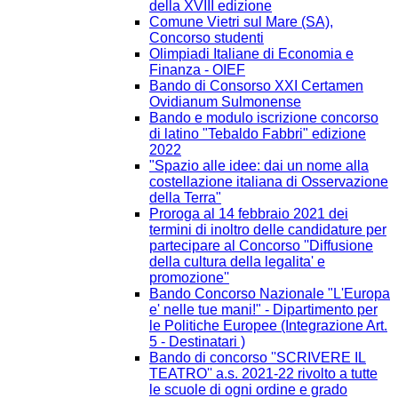
della XVIII edizione
Comune Vietri sul Mare (SA),
Concorso studenti
Olimpiadi Italiane di Economia e
Finanza - OIEF
Bando di Consorso XXI Certamen
Ovidianum Sulmonense
Bando e modulo iscrizione concorso
di latino "Tebaldo Fabbri" edizione
2022
"Spazio alle idee: dai un nome alla
costellazione italiana di Osservazione
della Terra"
Proroga al 14 febbraio 2021 dei
termini di inoltro delle candidature per
partecipare al Concorso ''Diffusione
della cultura della legalita' e
promozione''
Bando Concorso Nazionale "L'Europa
e' nelle tue mani!" - Dipartimento per
le Politiche Europee (Integrazione Art.
5 - Destinatari )
Bando di concorso ''SCRIVERE IL
TEATRO'' a.s. 2021-22 rivolto a tutte
le scuole di ogni ordine e grado