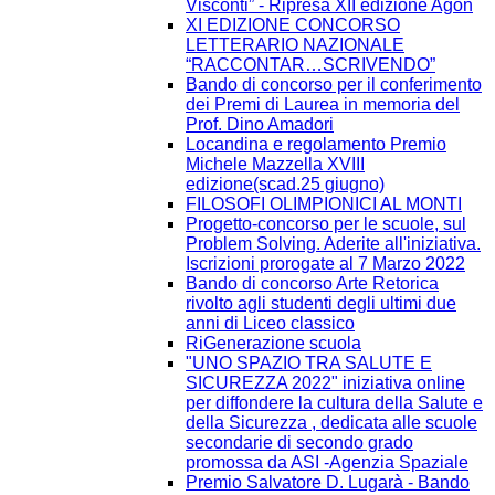
Visconti” - Ripresa XII edizione Agòn
XI EDIZIONE CONCORSO
LETTERARIO NAZIONALE
“RACCONTAR…SCRIVENDO”
Bando di concorso per il conferimento
dei Premi di Laurea in memoria del
Prof. Dino Amadori
Locandina e regolamento Premio
Michele Mazzella XVIII
edizione(scad.25 giugno)
FILOSOFI OLIMPIONICI AL MONTI
Progetto-concorso per le scuole, sul
Problem Solving. Aderite all'iniziativa.
Iscrizioni prorogate al 7 Marzo 2022
Bando di concorso Arte Retorica
rivolto agli studenti degli ultimi due
anni di Liceo classico
RiGenerazione scuola
"UNO SPAZIO TRA SALUTE E
SICUREZZA 2022" iniziativa online
per diffondere la cultura della Salute e
della Sicurezza , dedicata alle scuole
secondarie di secondo grado
promossa da ASI -Agenzia Spaziale
Premio Salvatore D. Lugarà - Bando