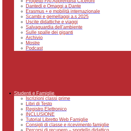
Progetto FAI Apprendisti Ciceroni
Dantedì e Omaggi a Dante
Erasmus + e mobilità internazionale
Scambi e gemellaggi a.s 2025
Uscite didattiche e viaggi
Salvaguardia dell'ambiente
Sulle spalle dei giganti
Archivio
Mostre
Podcast
Studenti e Famiglie
Iscrizioni classi prime
Libri di Testo
Registro Elettronico
INCLUSIONE
Tutorial Libretto Web Famiglie
Consigli di classe e ricevimento famiglie
Percorsi di recupero – sportello didattico