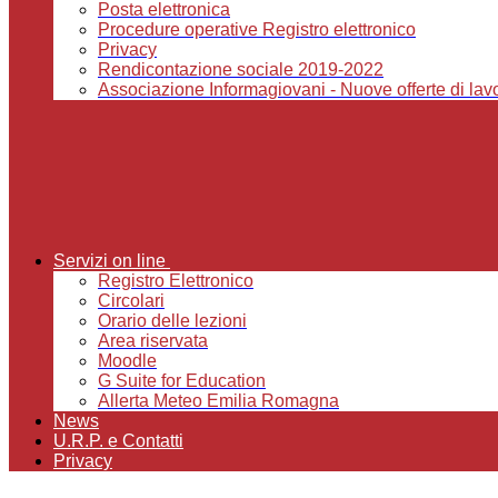
Posta elettronica
Procedure operative Registro elettronico
Privacy
Rendicontazione sociale 2019-2022
Associazione Informagiovani - Nuove offerte di lavor
Servizi on line
Registro Elettronico
Circolari
Orario delle lezioni
Area riservata
Moodle
G Suite for Education
Allerta Meteo Emilia Romagna
News
U.R.P. e Contatti
Privacy