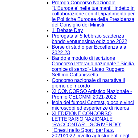
Proroga Concorso Nazionale
''L'Europa e' nelle tue mani!'' indetto in
collaborazione con il Dipartimento per
le Politiche Europee della Presidenza
del Consiglio dei Ministri
1' Debate Day
Prorogata al 5 febbraio scadenza
bando ventunesima edizione 2022
Borse di studio per Eccellenza a.a.
2022-23
Bando e modulo di iscrizione
Concorso letterario nazionale " Sicilia,
cornice di senso"- Liceo Ruggero
Settimo Caltanissetta
Concorso nazionale di narrativa il
giorno del ricordo
XI CONCORSO Artistico Nazionale -
Premio CELOMMI 2021-2022
Isola dei fumosi Contest, gioca e vinci
microscopi ed esperienze di ricerca
XI EDIZIONE CONCORSO
LETTERARIO NAZIONALE
“RACCONTAR…SCRIVENDO”
"Onesti nello Sport" per l'a.s.
2021/2022, rivolto agli studenti degli