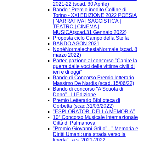
2021-22 (scad. 30 Aprile)
Bando : Premio inedito Colline di
Torino - XXI EDIZIONE 2022 POESIA
| NARRATIVA | SAGGISTICA |
TEATRO | CINEMA |
MUSICA(scad.31 Gennaio 2022)
Proposta ciclo Campo della Stella
BANDO AGON 2021
NonèNormalechesiaNormale (scad. 8
marzo 2022)
Partecipazione al concorso "Capire la
guerra dalle voci delle vittime civili di
ieri e di oggi"
Bando di Concorso Premio letterario
Massimo De Nardis (scad. 15/06/22)
Bando di concorso "A Scuola di
Dono" - III Edizione​
Premio Letterario Biblioteca di
Corbetta (scad.31/03/2022)
"ESPLORATORI DELLA MEMORIA"
10° Concorso Musicale Internazionale
Città di Palmanova
"Premio Giovanni Grillo" - " Memoria e
Diritti Umani: una strada verso la
liberta'", a.s. 2021-2022