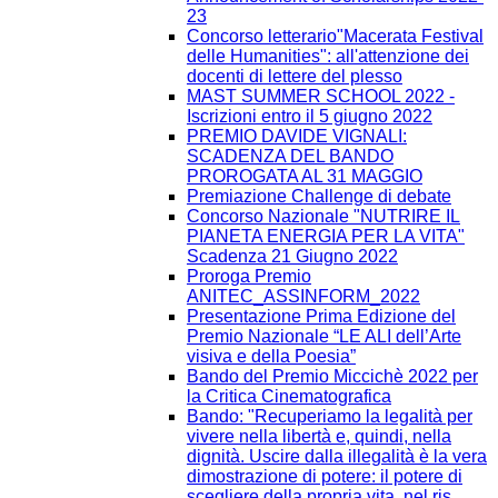
23
Concorso letterario"Macerata Festival
delle Humanities": all'attenzione dei
docenti di lettere del plesso
MAST SUMMER SCHOOL 2022 -
Iscrizioni entro il 5 giugno 2022
PREMIO DAVIDE VIGNALI:
SCADENZA DEL BANDO
PROROGATA AL 31 MAGGIO
Premiazione Challenge di debate
Concorso Nazionale "NUTRIRE IL
PIANETA ENERGIA PER LA VITA"
Scadenza 21 Giugno 2022
Proroga Premio
ANITEC_ASSINFORM_2022
Presentazione Prima Edizione del
Premio Nazionale “LE ALI dell’Arte
visiva e della Poesia”
Bando del Premio Miccichè 2022 per
la Critica Cinematografica
Bando: "Recuperiamo la legalità per
vivere nella libertà e, quindi, nella
dignità. Uscire dalla illegalità è la vera
dimostrazione di potere: il potere di
scegliere della propria vita, nel ris