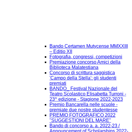
Bando Certamen Mutycense MMXXIII
– Editio XII
Fotografia, congressi, competizioni
Premiazione concorso Amici della
Biblioteca Malatestiana
Concorso di scrittura saggistica
'Campo della Stella': gli studenti
premiati
BANDO_ Festival Nazionale del
Teatro Scolastico Elisabetta Turroni -
23^ edizione - Stagione 2022-2023
Premio Bancarella nelle scuole -
premiate due nostre studentesse
PREMIO FOTOGRAFICO 2022
"SUGGESTIONI DEL MARE"
Bando di concorso a. a. 2022-23 /
Announcement of Scholarships 2022-