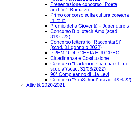
Presentazione concorso "Poeta
anch'io"- Bomarzo
Primo concorso sulla cultura coreana
in Italia
Premio della Gioventù – Jugendpreis
Concorso BibliotechiAmo (scad.
31/01/22)
Concorso letterario "RaccontarSi"
(scad. 31 gennaio 2022)
PREMIO DI POESIA EUROPEO
Cittadinanza e Costituzione
Concorso "L'adozione fra i banchi di
scuola"(scad. 31/03/2022)
90° Compleanno di Lia Levi
Concorso “YouSchool" (scad. 4/03/22)
Attività 2020-2021