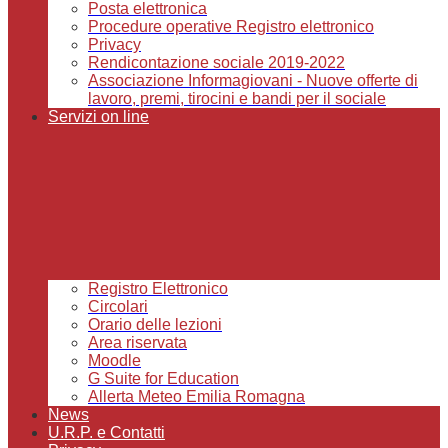
Posta elettronica
Procedure operative Registro elettronico
Privacy
Rendicontazione sociale 2019-2022
Associazione Informagiovani - Nuove offerte di
lavoro, premi, tirocini e bandi per il sociale
Servizi on line
Registro Elettronico
Circolari
Orario delle lezioni
Area riservata
Moodle
G Suite for Education
Allerta Meteo Emilia Romagna
News
U.R.P. e Contatti