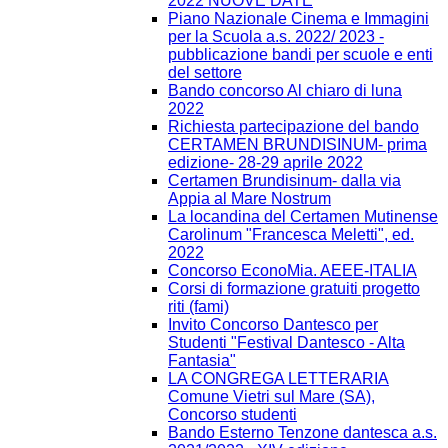
2022 NUOVE DATE
Piano Nazionale Cinema e Immagini
per la Scuola a.s. 2022/ 2023 -
pubblicazione bandi per scuole e enti
del settore
Bando concorso Al chiaro di luna
2022
Richiesta partecipazione del bando
CERTAMEN BRUNDISINUM- prima
edizione- 28-29 aprile 2022
Certamen Brundisinum- dalla via
Appia al Mare Nostrum
La locandina del Certamen Mutinense
Carolinum "Francesca Meletti", ed.
2022
Concorso EconoMia. AEEE-ITALIA
Corsi di formazione gratuiti progetto
riti (fami)
Invito Concorso Dantesco per
Studenti "Festival Dantesco - Alta
Fantasia"
LA CONGREGA LETTERARIA
Comune Vietri sul Mare (SA),
Concorso studenti
Bando Esterno Tenzone dantesca a.s.