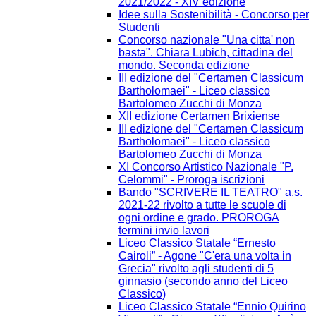
2021/2022 - XIV edizione
Idee sulla Sostenibilità - Concorso per
Studenti
Concorso nazionale "Una citta' non
basta". Chiara Lubich, cittadina del
mondo. Seconda edizione
III edizione del "Certamen Classicum
Bartholomaei" - Liceo classico
Bartolomeo Zucchi di Monza
XII edizione Certamen Brixiense
III edizione del "Certamen Classicum
Bartholomaei" - Liceo classico
Bartolomeo Zucchi di Monza
XI Concorso Artistico Nazionale "P.
Celommi" - Proroga iscrizioni
Bando "SCRIVERE IL TEATRO" a.s.
2021-22 rivolto a tutte le scuole di
ogni ordine e grado. PROROGA
termini invio lavori
Liceo Classico Statale “Ernesto
Cairoli” - Agone "C'era una volta in
Grecia" rivolto agli studenti di 5
ginnasio (secondo anno del Liceo
Classico)
Liceo Classico Statale “Ennio Quirino