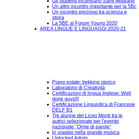
Gli studenti incontrano Sami Modiano
Un altro incontro importante per la 5Bc
Un incontro prezioso tra scienza e
storia
La 5BE al Forum Young 2020
AREA LINGUE E LINGUAGGI 2020-21
Piano estate: trekking storico
Laboratorio di Creatività
Certificazioni di lingua Inglese: Well
done guys!!!
Certificazione Linguistica di Francese
DELF B1
Tre alunne del Liceo Monti tra le
autrici selezionate per l'evento
nazionale "Orme di parole"
In viaggio nella grande musica
Unlocked Artists