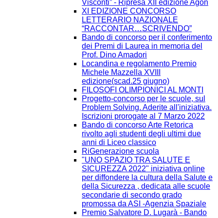
Visconti” - Ripresa XII edizione Agòn
XI EDIZIONE CONCORSO
LETTERARIO NAZIONALE
“RACCONTAR…SCRIVENDO”
Bando di concorso per il conferimento
dei Premi di Laurea in memoria del
Prof. Dino Amadori
Locandina e regolamento Premio
Michele Mazzella XVIII
edizione(scad.25 giugno)
FILOSOFI OLIMPIONICI AL MONTI
Progetto-concorso per le scuole, sul
Problem Solving. Aderite all'iniziativa.
Iscrizioni prorogate al 7 Marzo 2022
Bando di concorso Arte Retorica
rivolto agli studenti degli ultimi due
anni di Liceo classico
RiGenerazione scuola
"UNO SPAZIO TRA SALUTE E
SICUREZZA 2022" iniziativa online
per diffondere la cultura della Salute e
della Sicurezza , dedicata alle scuole
secondarie di secondo grado
promossa da ASI -Agenzia Spaziale
Premio Salvatore D. Lugarà - Bando