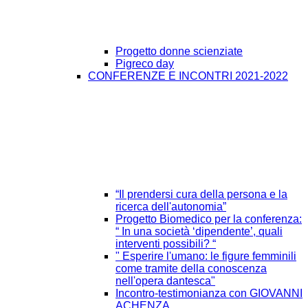
Progetto donne scienziate
Pigreco day
CONFERENZE E INCONTRI 2021-2022
“Il prendersi cura della persona e la
ricerca dell'autonomia”
Progetto Biomedico per la conferenza:
“ In una società ‘dipendente’, quali
interventi possibili? “
" Esperire l'umano: le figure femminili
come tramite della conoscenza
nell'opera dantesca"
Incontro-testimonianza con GIOVANNI
ACHENZA