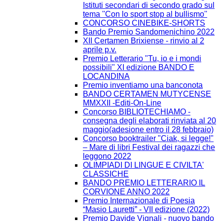
Istituti secondari di secondo grado sul
tema ''Con lo sport stop al bullismo''
CONCORSO CINEBIKE-SHORTS
Bando Premio Sandomenichino 2022
XII Certamen Brixiense - rinvio al 2
aprile p.v.
Premio Letterario "Tu, io e i mondi
possibili" XI edizione BANDO E
LOCANDINA
Premio inventiamo una banconota
BANDO CERTAMEN MUTYCENSE
MMXXII -Editi-On-Line
Concorso BIBLIOTECHIAMO -
consegna degli elaborati rinviata al 20
maggio(adesione entro il 28 febbraio)
Concorso booktrailer "Ciak, si legge!"
– Mare di libri Festival dei ragazzi che
leggono 2022
OLIMPIADI DI LINGUE E CIVILTA'
CLASSICHE
BANDO PREMIO LETTERARIO IL
CORVIONE ANNO 2022
Premio Internazionale di Poesia
“Masio Lauretti” - VII edizione (2022)
Premio Davide Vignali - nuovo bando