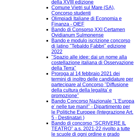
della XVIII edizione
Comune Vietri sul Mare (SA),
Concorso studenti
Olimpiadi Italiane di Economia e
Finanza - OIEF
Bando di Consorso XXI Certamen
Ovidianum Sulmonense
Bando e modulo iscrizione concorso
di latino "Tebaldo Fabbri" edizione
2022
"Spazio alle idee: dai un nome alla
costellazione italiana di Osservazione
della Terra"
Proroga al 14 febbraio 2021 dei
termini di inoltro delle candidature per
partecipare al Concorso ''Diffusione
della cultura della legalita' e
promozione''
Bando Concorso Nazionale "L'Europa
e' nelle tue mani!" - Dipartimento per
le Politiche Europee (Integrazione Art.
5 - Destinatari )
Bando di concorso ''SCRIVERE IL
TEATRO'' a.s. 2021-22 rivolto a tutte
le scuole di ogni ordine e grado