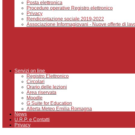
Posta elettronica
Procedure operative Registro elettronico
Privacy
Rendicontazione sociale 2019-2022
Associazione Informagiovani - Nuove offerte di lavor
Servizi on line
Registro Elettronico
Circolari
Orario delle lezioni
Area riservata
Moodle
G Suite for Education
Allerta Meteo Emilia Romagna
News
U.R.P. e Contatti
Privacy