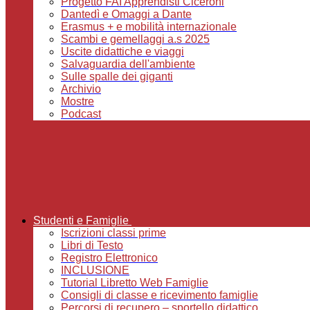
Progetto FAI Apprendisti Ciceroni
Dantedì e Omaggi a Dante
Erasmus + e mobilità internazionale
Scambi e gemellaggi a.s 2025
Uscite didattiche e viaggi
Salvaguardia dell'ambiente
Sulle spalle dei giganti
Archivio
Mostre
Podcast
Studenti e Famiglie
Iscrizioni classi prime
Libri di Testo
Registro Elettronico
INCLUSIONE
Tutorial Libretto Web Famiglie
Consigli di classe e ricevimento famiglie
Percorsi di recupero – sportello didattico