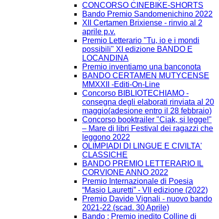
CONCORSO CINEBIKE-SHORTS
Bando Premio Sandomenichino 2022
XII Certamen Brixiense - rinvio al 2
aprile p.v.
Premio Letterario "Tu, io e i mondi
possibili" XI edizione BANDO E
LOCANDINA
Premio inventiamo una banconota
BANDO CERTAMEN MUTYCENSE
MMXXII -Editi-On-Line
Concorso BIBLIOTECHIAMO -
consegna degli elaborati rinviata al 20
maggio(adesione entro il 28 febbraio)
Concorso booktrailer "Ciak, si legge!"
– Mare di libri Festival dei ragazzi che
leggono 2022
OLIMPIADI DI LINGUE E CIVILTA'
CLASSICHE
BANDO PREMIO LETTERARIO IL
CORVIONE ANNO 2022
Premio Internazionale di Poesia
“Masio Lauretti” - VII edizione (2022)
Premio Davide Vignali - nuovo bando
2021-22 (scad. 30 Aprile)
Bando : Premio inedito Colline di