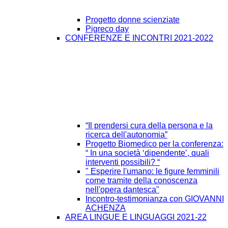
Progetto donne scienziate
Pigreco day
CONFERENZE E INCONTRI 2021-2022
“Il prendersi cura della persona e la
ricerca dell'autonomia”
Progetto Biomedico per la conferenza:
“ In una società ‘dipendente’, quali
interventi possibili? “
" Esperire l'umano: le figure femminili
come tramite della conoscenza
nell'opera dantesca"
Incontro-testimonianza con GIOVANNI
ACHENZA
AREA LINGUE E LINGUAGGI 2021-22