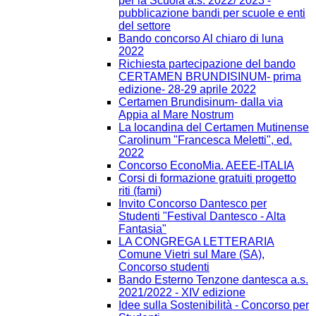
per la Scuola a.s. 2022/ 2023 -
pubblicazione bandi per scuole e enti
del settore
Bando concorso Al chiaro di luna
2022
Richiesta partecipazione del bando
CERTAMEN BRUNDISINUM- prima
edizione- 28-29 aprile 2022
Certamen Brundisinum- dalla via
Appia al Mare Nostrum
La locandina del Certamen Mutinense
Carolinum "Francesca Meletti", ed.
2022
Concorso EconoMia. AEEE-ITALIA
Corsi di formazione gratuiti progetto
riti (fami)
Invito Concorso Dantesco per
Studenti "Festival Dantesco - Alta
Fantasia"
LA CONGREGA LETTERARIA
Comune Vietri sul Mare (SA),
Concorso studenti
Bando Esterno Tenzone dantesca a.s.
2021/2022 - XIV edizione
Idee sulla Sostenibilità - Concorso per