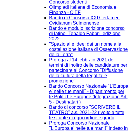
Concorso studenti
Olimpiadi Italiane di Economia e
Finanza - OIEF
Bando di Consorso XXI Certamen
Ovidianum Sulmonense
Bando e modulo iscrizione concorso
di latino "Tebaldo Fabbri" edizione
2022
"Spazio alle idee: dai un nome alla
costellazione italiana di Osservazione
della Terra"
Proroga al 14 febbraio 2021 dei
termini di inoltro delle candidature per
partecipare al Concorso ''Diffusione
della cultura della legalita' e
promozione''
Bando Concorso Nazionale "L'Europa
e' nelle tue mani!" - Dipartimento per
le Politiche Europee (Integrazione Art.
5 - Destinatari )
Bando di concorso ''SCRIVERE IL
TEATRO'' a.s. 2021-22 rivolto a tutte
le scuole di ogni ordine e grado
Proroga Concorso Nazionale
''L'Europa e' nelle tue mani!'' indetto in