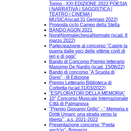
Torino - XXI EDIZIONE 2022 POESIA
| NARRATIVA | SAGGISTICA |
TEATRO | CINEMA |
MUSICA(scad.31 Gennaio 2022)
Proposta ciclo Campo della Stella
BANDO AGON 2021
NonèNormalechesiaNormale (scad. 8
marzo 2022)
Partecipazione al concorso "Capire la
guerra dalle voci delle vittime civili di
ieri e di oggi"
Bando di Concorso Premio letterario
Massimo De Nardis (scad. 15/06/22)
Bando di concorso "A Scuola di
Dono" - III Edizione​
Premio Letterario Biblioteca di
Corbetta (scad.31/03/2022)
"ESPLORATORI DELLA MEMORIA"
10° Concorso Musicale Internazionale
Città di Palmanova
"Premio Giovanni Grillo" - " Memoria e
Diritti Umani: una strada verso la
liberta'", a.s. 2021-2022
Presentazione concorso "Poeta
anch'io"- Bomarzo