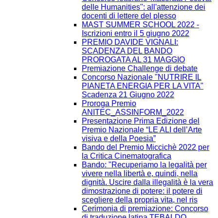
delle Humanities": all'attenzione dei
docenti di lettere del plesso
MAST SUMMER SCHOOL 2022 -
Iscrizioni entro il 5 giugno 2022
PREMIO DAVIDE VIGNALI:
SCADENZA DEL BANDO
PROROGATA AL 31 MAGGIO
Premiazione Challenge di debate
Concorso Nazionale "NUTRIRE IL
PIANETA ENERGIA PER LA VITA"
Scadenza 21 Giugno 2022
Proroga Premio
ANITEC_ASSINFORM_2022
Presentazione Prima Edizione del
Premio Nazionale “LE ALI dell’Arte
visiva e della Poesia”
Bando del Premio Miccichè 2022 per
la Critica Cinematografica
Bando: "Recuperiamo la legalità per
vivere nella libertà e, quindi, nella
dignità. Uscire dalla illegalità è la vera
dimostrazione di potere: il potere di
scegliere della propria vita, nel ris
Cerimonia di premiazione: Concorso
di traduzione latina TEBALDO