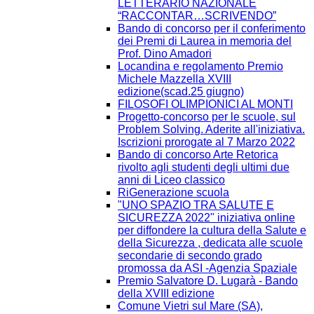
LETTERARIO NAZIONALE
“RACCONTAR…SCRIVENDO”
Bando di concorso per il conferimento
dei Premi di Laurea in memoria del
Prof. Dino Amadori
Locandina e regolamento Premio
Michele Mazzella XVIII
edizione(scad.25 giugno)
FILOSOFI OLIMPIONICI AL MONTI
Progetto-concorso per le scuole, sul
Problem Solving. Aderite all'iniziativa.
Iscrizioni prorogate al 7 Marzo 2022
Bando di concorso Arte Retorica
rivolto agli studenti degli ultimi due
anni di Liceo classico
RiGenerazione scuola
"UNO SPAZIO TRA SALUTE E
SICUREZZA 2022" iniziativa online
per diffondere la cultura della Salute e
della Sicurezza , dedicata alle scuole
secondarie di secondo grado
promossa da ASI -Agenzia Spaziale
Premio Salvatore D. Lugarà - Bando
della XVIII edizione
Comune Vietri sul Mare (SA),