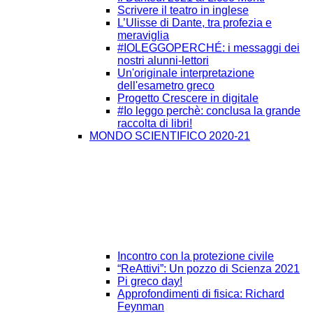
Scrivere il teatro in inglese
L’Ulisse di Dante, tra profezia e
meraviglia
#IOLEGGOPERCHÉ: i messaggi dei
nostri alunni-lettori
Un'originale interpretazione
dell'esametro greco
Progetto Crescere in digitale
#Io leggo perchè: conclusa la grande
raccolta di libri!
MONDO SCIENTIFICO 2020-21
Incontro con la protezione civile
“ReAttivi”: Un pozzo di Scienza 2021
Pi greco day!
Approfondimenti di fisica: Richard
Feynman