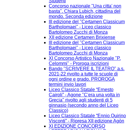
Studenti
Concorso nazionale "Una citta' non
basta". Chiara Lubich, cittadina del
mondo. Seconda edizione
III edizione del "Certamen Classicum
Bartholomaei" - Liceo classico
Bartolomeo Zucchi di Monza
XII edizione Certamen Brixiense
III edizione del "Certamen Classicum
Bartholomaei" - Liceo classico
Bartolomeo Zucchi di Monza
XI Concorso Artistico Nazionale "P.
Celommi" - Proroga iscrizioni
Bando "SCRIVERE IL TEATRO" a.s.
2021-22 rivolto a tutte le scuole di
ogni ordine e grado. PROROGA
termini invio lavori
Liceo Classico Statale “Ernesto
Cairoli” - Agone "C'era una volta in
Grecia" rivolto agli studenti di 5
ginnasio (secondo anno del Liceo
Classico)
Liceo Classico Statale “Ennio Quirino
Visconti” - Ripresa XII edizione Agòn
XI EDIZIONE CONCORSO