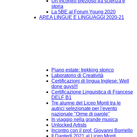
Un incontro prezioso tra scienza e
storia
La 5BE al Forum Young 2020
AREA LINGUE E LINGUAGGI 2020-21
Piano estate: trekking storico
Laboratorio di Creatività
Certificazioni di lingua Inglese: Well
done guys!!!
Certificazione Linguistica di Francese
DELF B1
Tre alunne del Liceo Monti tra le
autrici selezionate per l'evento
nazionale "Orme di parole"
In viaggio nella grande musica
Unlocked Artists
Incontro con il prof. Giovanni Borriello
Il Dantedì 2021 al Liceo Monti