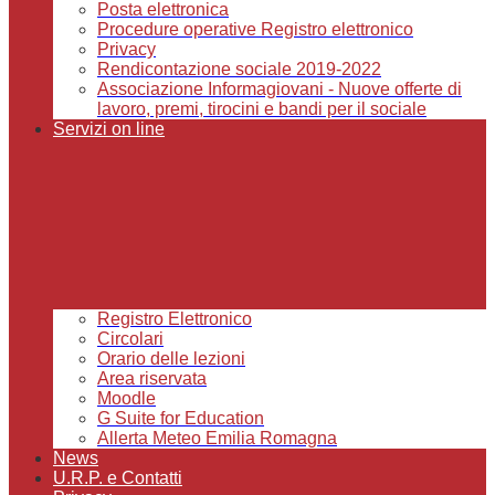
Posta elettronica
Procedure operative Registro elettronico
Privacy
Rendicontazione sociale 2019-2022
Associazione Informagiovani - Nuove offerte di
lavoro, premi, tirocini e bandi per il sociale
Servizi on line
Registro Elettronico
Circolari
Orario delle lezioni
Area riservata
Moodle
G Suite for Education
Allerta Meteo Emilia Romagna
News
U.R.P. e Contatti