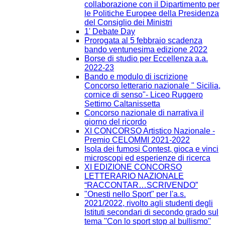
collaborazione con il Dipartimento per
le Politiche Europee della Presidenza
del Consiglio dei Ministri
1' Debate Day
Prorogata al 5 febbraio scadenza
bando ventunesima edizione 2022
Borse di studio per Eccellenza a.a.
2022-23
Bando e modulo di iscrizione
Concorso letterario nazionale " Sicilia,
cornice di senso"- Liceo Ruggero
Settimo Caltanissetta
Concorso nazionale di narrativa il
giorno del ricordo
XI CONCORSO Artistico Nazionale -
Premio CELOMMI 2021-2022
Isola dei fumosi Contest, gioca e vinci
microscopi ed esperienze di ricerca
XI EDIZIONE CONCORSO
LETTERARIO NAZIONALE
“RACCONTAR…SCRIVENDO”
"Onesti nello Sport" per l'a.s.
2021/2022, rivolto agli studenti degli
Istituti secondari di secondo grado sul
tema ''Con lo sport stop al bullismo''