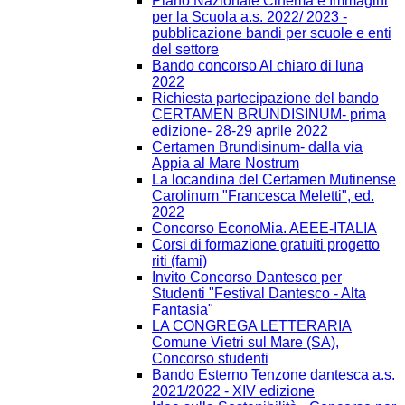
Piano Nazionale Cinema e Immagini
per la Scuola a.s. 2022/ 2023 -
pubblicazione bandi per scuole e enti
del settore
Bando concorso Al chiaro di luna
2022
Richiesta partecipazione del bando
CERTAMEN BRUNDISINUM- prima
edizione- 28-29 aprile 2022
Certamen Brundisinum- dalla via
Appia al Mare Nostrum
La locandina del Certamen Mutinense
Carolinum "Francesca Meletti", ed.
2022
Concorso EconoMia. AEEE-ITALIA
Corsi di formazione gratuiti progetto
riti (fami)
Invito Concorso Dantesco per
Studenti "Festival Dantesco - Alta
Fantasia"
LA CONGREGA LETTERARIA
Comune Vietri sul Mare (SA),
Concorso studenti
Bando Esterno Tenzone dantesca a.s.
2021/2022 - XIV edizione