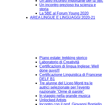
Un altro incontro importante per la 5Bc
Un incontro prezioso tra scienza e
storia
La 5BE al Forum Young 2020
AREA LINGUE E LINGUAGGI 2020-21
Piano estate: trekking storico
Laboratorio di Creatività
Certificazioni di lingua Inglese: Well
done guys!!!
Certificazione Linguistica di Francese
DELF B1
Tre alunne del Liceo Monti tra le
autrici selezionate per l'evento
nazionale "Orme di parole"
In viaggio nella grande musica
Unlocked Artists
Incontro con il prof. Giovanni Borriello