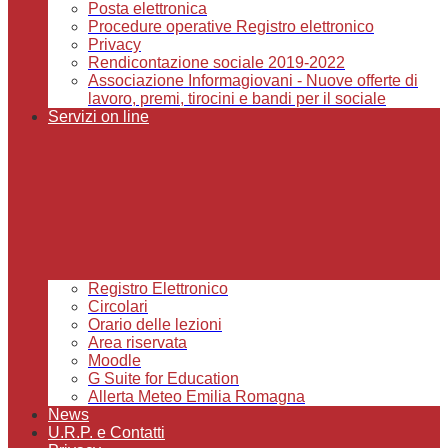
Posta elettronica
Procedure operative Registro elettronico
Privacy
Rendicontazione sociale 2019-2022
Associazione Informagiovani - Nuove offerte di
lavoro, premi, tirocini e bandi per il sociale
Servizi on line
Registro Elettronico
Circolari
Orario delle lezioni
Area riservata
Moodle
G Suite for Education
Allerta Meteo Emilia Romagna
News
U.R.P. e Contatti