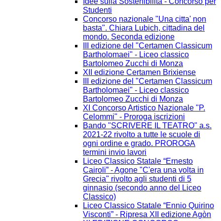
Idee sulla Sostenibilità - Concorso per
Studenti
Concorso nazionale "Una citta' non
basta". Chiara Lubich, cittadina del
mondo. Seconda edizione
III edizione del "Certamen Classicum
Bartholomaei" - Liceo classico
Bartolomeo Zucchi di Monza
XII edizione Certamen Brixiense
III edizione del "Certamen Classicum
Bartholomaei" - Liceo classico
Bartolomeo Zucchi di Monza
XI Concorso Artistico Nazionale "P.
Celommi" - Proroga iscrizioni
Bando "SCRIVERE IL TEATRO" a.s.
2021-22 rivolto a tutte le scuole di
ogni ordine e grado. PROROGA
termini invio lavori
Liceo Classico Statale “Ernesto
Cairoli” - Agone "C'era una volta in
Grecia" rivolto agli studenti di 5
ginnasio (secondo anno del Liceo
Classico)
Liceo Classico Statale “Ennio Quirino
Visconti” - Ripresa XII edizione Agòn