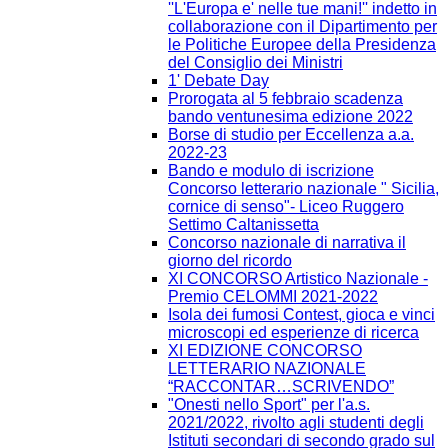
''L'Europa e' nelle tue mani!'' indetto in
collaborazione con il Dipartimento per
le Politiche Europee della Presidenza
del Consiglio dei Ministri
1' Debate Day
Prorogata al 5 febbraio scadenza
bando ventunesima edizione 2022
Borse di studio per Eccellenza a.a.
2022-23
Bando e modulo di iscrizione
Concorso letterario nazionale " Sicilia,
cornice di senso"- Liceo Ruggero
Settimo Caltanissetta
Concorso nazionale di narrativa il
giorno del ricordo
XI CONCORSO Artistico Nazionale -
Premio CELOMMI 2021-2022
Isola dei fumosi Contest, gioca e vinci
microscopi ed esperienze di ricerca
XI EDIZIONE CONCORSO
LETTERARIO NAZIONALE
“RACCONTAR…SCRIVENDO”
"Onesti nello Sport" per l'a.s.
2021/2022, rivolto agli studenti degli
Istituti secondari di secondo grado sul