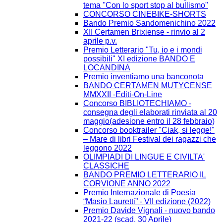
tema ''Con lo sport stop al bullismo''
CONCORSO CINEBIKE-SHORTS
Bando Premio Sandomenichino 2022
XII Certamen Brixiense - rinvio al 2
aprile p.v.
Premio Letterario "Tu, io e i mondi
possibili" XI edizione BANDO E
LOCANDINA
Premio inventiamo una banconota
BANDO CERTAMEN MUTYCENSE
MMXXII -Editi-On-Line
Concorso BIBLIOTECHIAMO -
consegna degli elaborati rinviata al 20
maggio(adesione entro il 28 febbraio)
Concorso booktrailer "Ciak, si legge!"
– Mare di libri Festival dei ragazzi che
leggono 2022
OLIMPIADI DI LINGUE E CIVILTA'
CLASSICHE
BANDO PREMIO LETTERARIO IL
CORVIONE ANNO 2022
Premio Internazionale di Poesia
“Masio Lauretti” - VII edizione (2022)
Premio Davide Vignali - nuovo bando
2021-22 (scad. 30 Aprile)