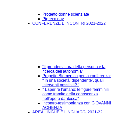
Progetto donne scienziate
Pigreco day
CONFERENZE E INCONTRI 2021-2022
“Il prendersi cura della persona e la
ricerca dell'autonomia”
Progetto Biomedico per la conferenza:
“ In una società ‘dipendente’, quali
interventi possibili? “
" Esperire l'umano: le figure femminili
come tramite della conoscenza
nell'opera dantesca"
Incontro-testimonianza con GIOVANNI
ACHENZA
AREA LINGUE E LINGUAGGI 2021-22