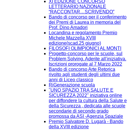
XI EDIZIONE CONCORSO
LETTERARIO NAZIONALE
“RACCONTAR…SCRIVENDO”
Bando di concorso per il conferimento
dei Premi di Laurea in memoria del
Prof. Dino Amadori
Locandina e regolamento Premio
Michele Mazzella XVIII
edizione(scad.25 giugno)
FILOSOFI OLIMPIONICI AL MONTI
Progetto-concorso per le scuole, sul
Problem Solving. Aderite all'iniziativa.
Iscrizioni prorogate al 7 Marzo 2022
Bando di concorso Arte Retorica
rivolto agli studenti degli ultimi due
anni di Liceo classico
RiGenerazione scuola
"UNO SPAZIO TRA SALUTE E
SICUREZZA 2022" iniziativa online
per diffondere la cultura della Salute e
della Sicurezza , dedicata alle scuole
secondarie di secondo grado
promossa da ASI -Agenzia Spaziale
Premio Salvatore D. Lugarà - Bando
della XVIII edizione