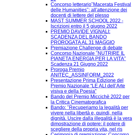
Concorso letterario"Macerata Festival
delle Humanities": all'attenzione dei
docenti di lettere del plesso
MAST SUMMER SCHOOL 2022 -
Iscrizioni entro il 5 giugno 2022
PREMIO DAVIDE VIGNALI:
SCADENZA DEL BANDO
PROROGATA AL 31 MAGGIO
Premiazione Challenge di debate
Concorso Nazionale "NUTRIRE IL
PIANETA ENERGIA PER LA VITA"
Scadenza 21 Giugno 2022
Proroga Premio
ANITEC_ASSINFORM_2022
Presentazione Prima Edizione del
Premio Nazionale “LE ALI dell’Arte
visiva e della Poesia”
Bando del Premio Miccichè 2022 per
la Critica Cinematografica
Bando: "Recuperiamo la legalità per
vivere nella libertà e, quindi, nella
dignità. Uscire dalla illegalità è la vera
dimostrazione di potere: il potere di
scegliere della propria vita, nel ris
Cerimonia di premiazione: Concorso