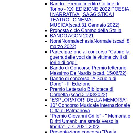
Bando : Premio inedito Colline di
Torino - XXI EDIZIONE 2022 POESIA
| NARRATIVA | SAGGISTICA |
TEATRO | CINEMA |
MUSICA(scad.31 Gennaio 2022)
Proposta ciclo Campo della Stella
BANDO AGON 2021
NonèNormalechesiaNormale (scad. 8
marzo 2022)
Partecipazione al concorso "Capire la
guerra dalle voci delle vittime civili di
ieri e di oggi"
Bando di Concorso Premio letterario
Massimo De Nardis (scad. 15/06/22)
Bando di concorso "A Scuola di
Dono" - III Edizione​
Premio Letterario Biblioteca di
Corbetta (scad.31/03/2022)
"ESPLORATORI DELLA MEMORIA"
10° Concorso Musicale Internazionale
Città di Palmanova
"Premio Giovanni Grillo" - " Memoria e
Diritti Umani: una strada verso la
liberta'", a.s. 2021-2022
Presentazione concorso "Poeta