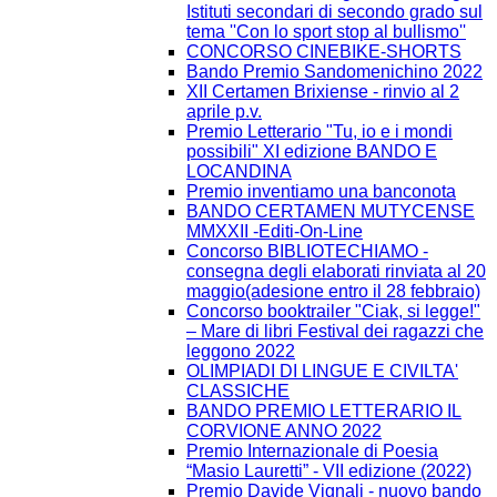
Istituti secondari di secondo grado sul
tema ''Con lo sport stop al bullismo''
CONCORSO CINEBIKE-SHORTS
Bando Premio Sandomenichino 2022
XII Certamen Brixiense - rinvio al 2
aprile p.v.
Premio Letterario "Tu, io e i mondi
possibili" XI edizione BANDO E
LOCANDINA
Premio inventiamo una banconota
BANDO CERTAMEN MUTYCENSE
MMXXII -Editi-On-Line
Concorso BIBLIOTECHIAMO -
consegna degli elaborati rinviata al 20
maggio(adesione entro il 28 febbraio)
Concorso booktrailer "Ciak, si legge!"
– Mare di libri Festival dei ragazzi che
leggono 2022
OLIMPIADI DI LINGUE E CIVILTA'
CLASSICHE
BANDO PREMIO LETTERARIO IL
CORVIONE ANNO 2022
Premio Internazionale di Poesia
“Masio Lauretti” - VII edizione (2022)
Premio Davide Vignali - nuovo bando