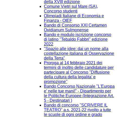
della XVIII edizione
Comune Vietri sul Mare (SA),
Concorso studenti
Olimpiadi Italiane di Economia e
Finanza - OIEF
Bando di Consorso XXI Certamen
Ovidianum Sulmonense
Bando e modulo iscrizione concorso
di latino "Tebaldo Fabbri" edizione
2022
"Spazio alle idee: dai un nome alla
costellazione italiana di Osservazione
della Terra"
Proroga al 14 febbraio 2021 dei
termini di inoltro delle candidature per
partecipare al Concorso ''Diffusione
della cultura della legalita' e
promozione''
Bando Concorso Nazionale "L'Europa
e' nelle tue mani!" - Dipartimento per
le Politiche Europee (Integrazione Art.
5 - Destinatari )
Bando di concorso ''SCRIVERE IL
TEATRO'' a.s. 2021-22 rivolto a tutte
le scuole di ogni ordine e grado