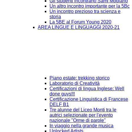
Gli studenti incontrano Sami Modiano
Un altro incontro importante per la 5Bc
Un incontro prezioso tra scienza e
storia
La 5BE al Forum Young 2020
AREA LINGUE E LINGUAGGI 2020-21
Piano estate: trekking storico
Laboratorio di Creatività
Certificazioni di lingua Inglese: Well
done guys!!!
Certificazione Linguistica di Francese
DELF B1
Tre alunne del Liceo Monti tra le
autrici selezionate per l'evento
nazionale "Orme di parole"
In viaggio nella grande musica
Unlocked Artists