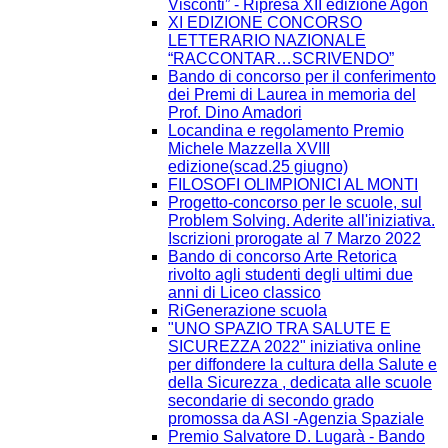
Visconti” - Ripresa XII edizione Agòn
XI EDIZIONE CONCORSO
LETTERARIO NAZIONALE
“RACCONTAR…SCRIVENDO”
Bando di concorso per il conferimento
dei Premi di Laurea in memoria del
Prof. Dino Amadori
Locandina e regolamento Premio
Michele Mazzella XVIII
edizione(scad.25 giugno)
FILOSOFI OLIMPIONICI AL MONTI
Progetto-concorso per le scuole, sul
Problem Solving. Aderite all'iniziativa.
Iscrizioni prorogate al 7 Marzo 2022
Bando di concorso Arte Retorica
rivolto agli studenti degli ultimi due
anni di Liceo classico
RiGenerazione scuola
"UNO SPAZIO TRA SALUTE E
SICUREZZA 2022" iniziativa online
per diffondere la cultura della Salute e
della Sicurezza , dedicata alle scuole
secondarie di secondo grado
promossa da ASI -Agenzia Spaziale
Premio Salvatore D. Lugarà - Bando