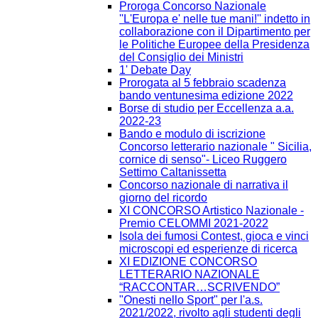
Proroga Concorso Nazionale
''L'Europa e' nelle tue mani!'' indetto in
collaborazione con il Dipartimento per
le Politiche Europee della Presidenza
del Consiglio dei Ministri
1' Debate Day
Prorogata al 5 febbraio scadenza
bando ventunesima edizione 2022
Borse di studio per Eccellenza a.a.
2022-23
Bando e modulo di iscrizione
Concorso letterario nazionale " Sicilia,
cornice di senso"- Liceo Ruggero
Settimo Caltanissetta
Concorso nazionale di narrativa il
giorno del ricordo
XI CONCORSO Artistico Nazionale -
Premio CELOMMI 2021-2022
Isola dei fumosi Contest, gioca e vinci
microscopi ed esperienze di ricerca
XI EDIZIONE CONCORSO
LETTERARIO NAZIONALE
“RACCONTAR…SCRIVENDO”
"Onesti nello Sport" per l'a.s.
2021/2022, rivolto agli studenti degli