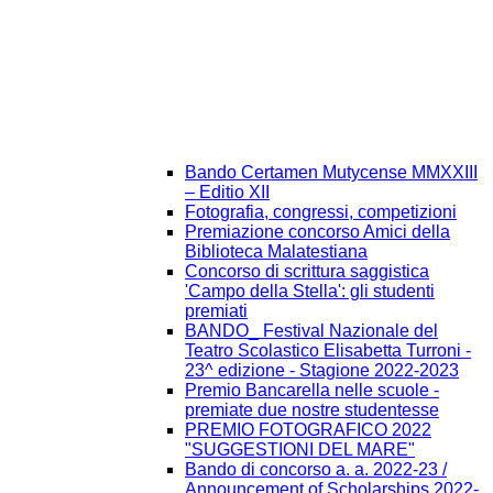
Bando Certamen Mutycense MMXXIII
– Editio XII
Fotografia, congressi, competizioni
Premiazione concorso Amici della
Biblioteca Malatestiana
Concorso di scrittura saggistica
'Campo della Stella': gli studenti
premiati
BANDO_ Festival Nazionale del
Teatro Scolastico Elisabetta Turroni -
23^ edizione - Stagione 2022-2023
Premio Bancarella nelle scuole -
premiate due nostre studentesse
PREMIO FOTOGRAFICO 2022
"SUGGESTIONI DEL MARE"
Bando di concorso a. a. 2022-23 /
Announcement of Scholarships 2022-