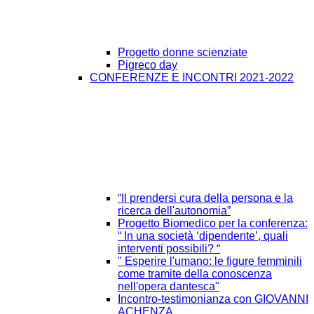
Progetto donne scienziate
Pigreco day
CONFERENZE E INCONTRI 2021-2022
“Il prendersi cura della persona e la
ricerca dell'autonomia”
Progetto Biomedico per la conferenza:
“ In una società ‘dipendente’, quali
interventi possibili? “
" Esperire l'umano: le figure femminili
come tramite della conoscenza
nell'opera dantesca"
Incontro-testimonianza con GIOVANNI
ACHENZA