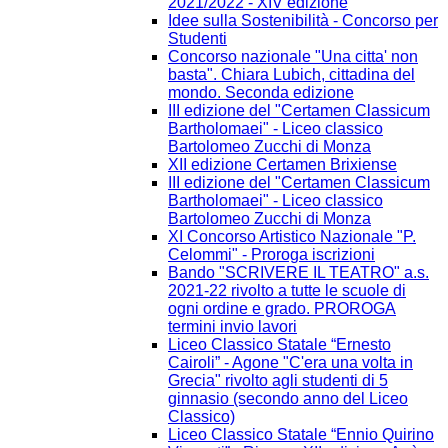
2021/2022 - XIV edizione
Idee sulla Sostenibilità - Concorso per
Studenti
Concorso nazionale "Una citta' non
basta". Chiara Lubich, cittadina del
mondo. Seconda edizione
III edizione del "Certamen Classicum
Bartholomaei" - Liceo classico
Bartolomeo Zucchi di Monza
XII edizione Certamen Brixiense
III edizione del "Certamen Classicum
Bartholomaei" - Liceo classico
Bartolomeo Zucchi di Monza
XI Concorso Artistico Nazionale "P.
Celommi" - Proroga iscrizioni
Bando "SCRIVERE IL TEATRO" a.s.
2021-22 rivolto a tutte le scuole di
ogni ordine e grado. PROROGA
termini invio lavori
Liceo Classico Statale “Ernesto
Cairoli” - Agone "C'era una volta in
Grecia" rivolto agli studenti di 5
ginnasio (secondo anno del Liceo
Classico)
Liceo Classico Statale “Ennio Quirino