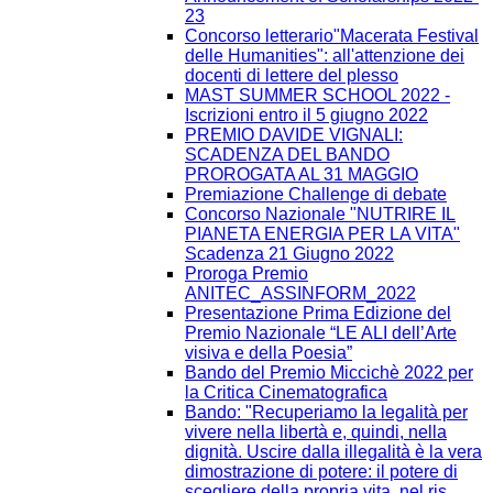
23
Concorso letterario"Macerata Festival
delle Humanities": all'attenzione dei
docenti di lettere del plesso
MAST SUMMER SCHOOL 2022 -
Iscrizioni entro il 5 giugno 2022
PREMIO DAVIDE VIGNALI:
SCADENZA DEL BANDO
PROROGATA AL 31 MAGGIO
Premiazione Challenge di debate
Concorso Nazionale "NUTRIRE IL
PIANETA ENERGIA PER LA VITA"
Scadenza 21 Giugno 2022
Proroga Premio
ANITEC_ASSINFORM_2022
Presentazione Prima Edizione del
Premio Nazionale “LE ALI dell’Arte
visiva e della Poesia”
Bando del Premio Miccichè 2022 per
la Critica Cinematografica
Bando: "Recuperiamo la legalità per
vivere nella libertà e, quindi, nella
dignità. Uscire dalla illegalità è la vera
dimostrazione di potere: il potere di
scegliere della propria vita, nel ris