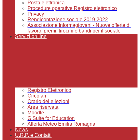
Posta elettronica
Procedure operative Registro elettronico
Privacy
Rendicontazione sociale 2019-2022
Associazione Informagiovani - Nuove offerte di
lavoro, premi, tirocini e bandi per il sociale
Servizi on line
Registro Elettronico
Circolari
Orario delle lezioni
Area riservata
Moodle
G Suite for Education
Allerta Meteo Emilia Romagna
News
U.R.P. e Contatti