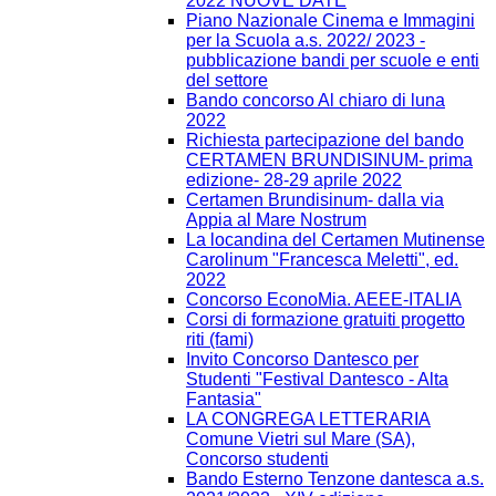
2022 NUOVE DATE
Piano Nazionale Cinema e Immagini
per la Scuola a.s. 2022/ 2023 -
pubblicazione bandi per scuole e enti
del settore
Bando concorso Al chiaro di luna
2022
Richiesta partecipazione del bando
CERTAMEN BRUNDISINUM- prima
edizione- 28-29 aprile 2022
Certamen Brundisinum- dalla via
Appia al Mare Nostrum
La locandina del Certamen Mutinense
Carolinum "Francesca Meletti", ed.
2022
Concorso EconoMia. AEEE-ITALIA
Corsi di formazione gratuiti progetto
riti (fami)
Invito Concorso Dantesco per
Studenti "Festival Dantesco - Alta
Fantasia"
LA CONGREGA LETTERARIA
Comune Vietri sul Mare (SA),
Concorso studenti
Bando Esterno Tenzone dantesca a.s.