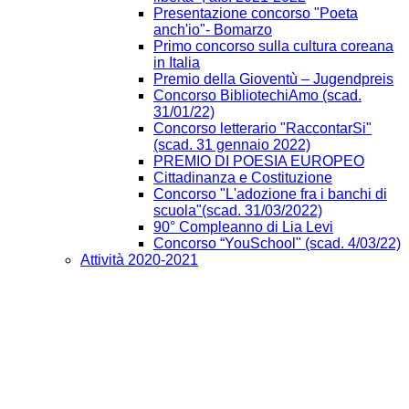
Presentazione concorso "Poeta
anch'io"- Bomarzo
Primo concorso sulla cultura coreana
in Italia
Premio della Gioventù – Jugendpreis
Concorso BibliotechiAmo (scad.
31/01/22)
Concorso letterario "RaccontarSi"
(scad. 31 gennaio 2022)
PREMIO DI POESIA EUROPEO
Cittadinanza e Costituzione
Concorso "L'adozione fra i banchi di
scuola"(scad. 31/03/2022)
90° Compleanno di Lia Levi
Concorso “YouSchool" (scad. 4/03/22)
Attività 2020-2021