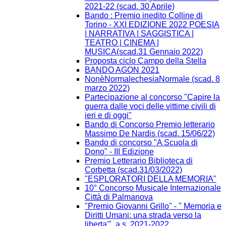
2021-22 (scad. 30 Aprile)
Bando : Premio inedito Colline di
Torino - XXI EDIZIONE 2022 POESIA
| NARRATIVA | SAGGISTICA |
TEATRO | CINEMA |
MUSICA(scad.31 Gennaio 2022)
Proposta ciclo Campo della Stella
BANDO AGON 2021
NonèNormalechesiaNormale (scad. 8
marzo 2022)
Partecipazione al concorso "Capire la
guerra dalle voci delle vittime civili di
ieri e di oggi"
Bando di Concorso Premio letterario
Massimo De Nardis (scad. 15/06/22)
Bando di concorso "A Scuola di
Dono" - III Edizione​
Premio Letterario Biblioteca di
Corbetta (scad.31/03/2022)
"ESPLORATORI DELLA MEMORIA"
10° Concorso Musicale Internazionale
Città di Palmanova
"Premio Giovanni Grillo" - " Memoria e
Diritti Umani: una strada verso la
liberta'", a.s. 2021-2022