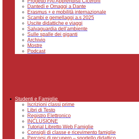
Progetto FAI Apprendisti Ciceroni
Dantedì e Omaggi a Dante
Erasmus + e mobilità internazionale
Scambi e gemellaggi a.s 2025
Uscite didattiche e viaggi
Salvaguardia dell'ambiente
Sulle spalle dei giganti
Archivio
Mostre
Podcast
Studenti e Famiglie
Iscrizioni classi prime
Libri di Testo
Registro Elettronico
INCLUSIONE
Tutorial Libretto Web Famiglie
Consigli di classe e ricevimento famiglie
Percorsi di recupero – sportello didattico