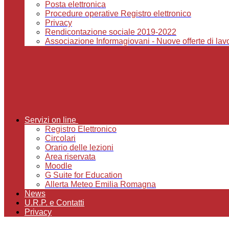
Posta elettronica
Procedure operative Registro elettronico
Privacy
Rendicontazione sociale 2019-2022
Associazione Informagiovani - Nuove offerte di lavor
Servizi on line
Registro Elettronico
Circolari
Orario delle lezioni
Area riservata
Moodle
G Suite for Education
Allerta Meteo Emilia Romagna
News
U.R.P. e Contatti
Privacy