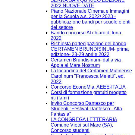
SERRA SAN QUIRICO EDIZIONE
2022 NUOVE DATE
Piano Nazionale Cinema e Immagini
per la Scuola a.s. 2022/ 2023 -
pubblicazione bandi per scuole e enti
del settore
Bando concorso Al chiaro di luna
2022
Richiesta partecipazione del bando
CERTAMEN BRUNDISINUM- prima
edizione- 28-29 aprile 2022
Certamen Brundisinum- dalla via
Appia al Mare Nostrum
La locandina del Certamen Mutinense
Carolinum "Francesca Meletti", ed.
2022
Concorso EconoMia. AEEE-ITALIA
Corsi di formazione gratuiti progetto
riti (fami)
Invito Concorso Dantesco per
Studenti "Festival Dantesco - Alta
Fantasia"
LA CONGREGA LETTERARIA
Comune Vietri sul Mare (SA),
Concorso studenti