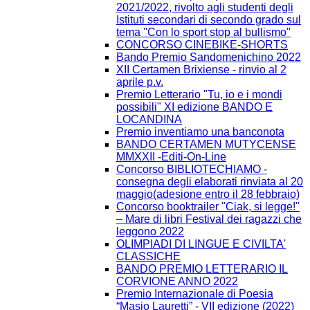
2021/2022, rivolto agli studenti degli
Istituti secondari di secondo grado sul
tema ''Con lo sport stop al bullismo''
CONCORSO CINEBIKE-SHORTS
Bando Premio Sandomenichino 2022
XII Certamen Brixiense - rinvio al 2
aprile p.v.
Premio Letterario "Tu, io e i mondi
possibili" XI edizione BANDO E
LOCANDINA
Premio inventiamo una banconota
BANDO CERTAMEN MUTYCENSE
MMXXII -Editi-On-Line
Concorso BIBLIOTECHIAMO -
consegna degli elaborati rinviata al 20
maggio(adesione entro il 28 febbraio)
Concorso booktrailer "Ciak, si legge!"
– Mare di libri Festival dei ragazzi che
leggono 2022
OLIMPIADI DI LINGUE E CIVILTA'
CLASSICHE
BANDO PREMIO LETTERARIO IL
CORVIONE ANNO 2022
Premio Internazionale di Poesia
“Masio Lauretti” - VII edizione (2022)