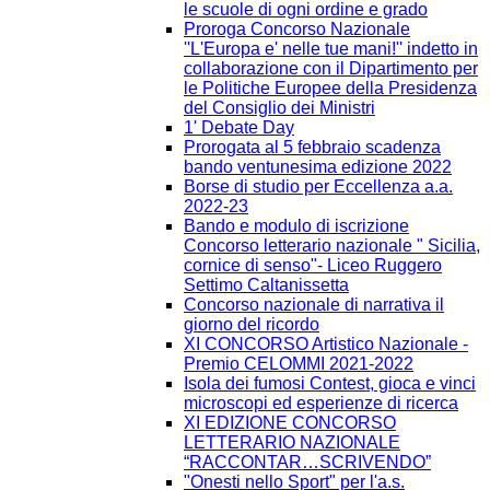
le scuole di ogni ordine e grado
Proroga Concorso Nazionale
''L'Europa e' nelle tue mani!'' indetto in
collaborazione con il Dipartimento per
le Politiche Europee della Presidenza
del Consiglio dei Ministri
1' Debate Day
Prorogata al 5 febbraio scadenza
bando ventunesima edizione 2022
Borse di studio per Eccellenza a.a.
2022-23
Bando e modulo di iscrizione
Concorso letterario nazionale " Sicilia,
cornice di senso"- Liceo Ruggero
Settimo Caltanissetta
Concorso nazionale di narrativa il
giorno del ricordo
XI CONCORSO Artistico Nazionale -
Premio CELOMMI 2021-2022
Isola dei fumosi Contest, gioca e vinci
microscopi ed esperienze di ricerca
XI EDIZIONE CONCORSO
LETTERARIO NAZIONALE
“RACCONTAR…SCRIVENDO”
"Onesti nello Sport" per l'a.s.