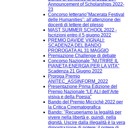
Announcement of Scholarships 2022-
23
Concorso letterario"Macerata Festival
delle Humanities": all'attenzione dei
docenti di lettere del plesso
MAST SUMMER SCHOOL 2022 -
Iscrizioni entro il 5 giugno 2022
PREMIO DAVIDE VIGNALI:
SCADENZA DEL BANDO
PROROGATA AL 31 MAGGIO
Premiazione Challenge di debate
Concorso Nazionale "NUTRIRE IL
PIANETA ENERGIA PER LA VITA"
Scadenza 21 Giugno 2022
Proroga Premio
ANITEC_ASSINFORM_2022
Presentazione Prima Edizione del
Premio Nazionale “LE ALI dell’Arte
visiva e della Poesia”
Bando del Premio Miccichè 2022 per
la Critica Cinematografica
Bando: "Recuperiamo la legalità per
vivere nella libertà e, quindi, nella
dignità. Uscire dalla illegalità è la vera
dimostrazione di potere: il potere di