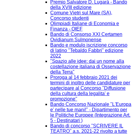
Premio Salvatore D. Lugarà - Bando
della XVIII edizione
Comune Vietri sul Mare (SA),
Concorso studenti
Olimpiadi Italiane di Economia e
Finanza - OIEF
Bando di Consorso XXI Certamen
Ovidianum Sulmonense
Bando e modulo iscrizione concorso
di latino "Tebaldo Fabbri" edizione
2022
"Spazio alle idee: dai un nome alla
costellazione italiana di Osservazione
della Terra"
Proroga al 14 febbraio 2021 dei
termini di inoltro delle candidature per
partecipare al Concorso ''Diffusione
della cultura della legalita' e
promozione''
Bando Concorso Nazionale "L'Europa
e' nelle tue mani!" - Dipartimento per
le Politiche Europee (Integrazione Art.
5 - Destinatari )
Bando di concorso ''SCRIVERE IL
TEATRO'' a.s. 2021-22 rivolto a tutte