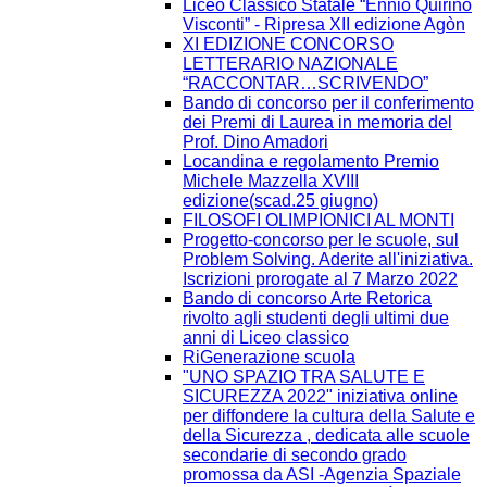
Liceo Classico Statale “Ennio Quirino
Visconti” - Ripresa XII edizione Agòn
XI EDIZIONE CONCORSO
LETTERARIO NAZIONALE
“RACCONTAR…SCRIVENDO”
Bando di concorso per il conferimento
dei Premi di Laurea in memoria del
Prof. Dino Amadori
Locandina e regolamento Premio
Michele Mazzella XVIII
edizione(scad.25 giugno)
FILOSOFI OLIMPIONICI AL MONTI
Progetto-concorso per le scuole, sul
Problem Solving. Aderite all'iniziativa.
Iscrizioni prorogate al 7 Marzo 2022
Bando di concorso Arte Retorica
rivolto agli studenti degli ultimi due
anni di Liceo classico
RiGenerazione scuola
"UNO SPAZIO TRA SALUTE E
SICUREZZA 2022" iniziativa online
per diffondere la cultura della Salute e
della Sicurezza , dedicata alle scuole
secondarie di secondo grado
promossa da ASI -Agenzia Spaziale