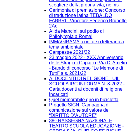
scegliere della propria vita, nel ris
Cerimonia di premiazione: Concorso
di traduzione latina TEBALDO
FABBRI - Vincitore Federico Brunetto
2Ac
Alida Mancini, sul podio di
Philolympia a Roma!
IMMAGIRAMA, concorso letterario a
tema ambientale
Campestre 2021/22
23 maggio 2022 - XXX Anniversario
delle Stragi di Capaci e Via D' Amelio
- Bando di concorso ''Le Memorie di
Tutti'' a.s. 2021/22
AI DOCENTI DI RELIGIONE - UIL
SCUOLA IRC INFORMA N. 8-2022 -
Carta docenti ai docenti di religione
incaricati
Quel memorabile giro in bicicletta
Progetto SIGN. Campagna di
comunicazione sul valore del
“DIRITTO D’AUTORE”
38^ RASSEGNA NAZIONALE
TEATRO SCUOLA EDUCAZIONE -