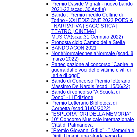
Premio Davide Vignali - nuovo bando
2021-22 (scad. 30 Aprile)
Bando : Premio inedito Colline di
Torino - XXI EDIZIONE 2022 POESIA
| NARRATIVA | SAGGISTICA |
TEATRO | CINEMA |
MUSICA(scad.31 Gennaio 2022)
Proposta ciclo Campo della Stella
BANDO AGON 2021
NonèNormalechesiaNormale (scad. 8
marzo 2022)
Partecipazione al concorso "Capire la
guerra dalle voci delle vittime civili di
ieri e di oggi"
Bando di Concorso Premio letterario
Massimo De Nardis (scad. 15/06/22)
Bando di concorso "A Scuola di
Dono" - III Edizione​
Premio Letterario Biblioteca di
Corbetta (scad.31/03/2022)
"ESPLORATORI DELLA MEMORIA"
10° Concorso Musicale Internazionale
Città di Palmanova
"Premio Giovanni Grillo" - " Memoria e
Diritti Umani: una strada verso la