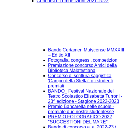
Concorsi e competizioni 2021-2022
Bando Certamen Mutycense MMXXIII
– Editio XII
Fotografia, congressi, competizioni
Premiazione concorso Amici della
Biblioteca Malatestiana
Concorso di scrittura saggistica
'Campo della Stella': gli studenti
premiati
BANDO_ Festival Nazionale del
Teatro Scolastico Elisabetta Turroni -
23^ edizione - Stagione 2022-2023
Premio Bancarella nelle scuole -
premiate due nostre studentesse
PREMIO FOTOGRAFICO 2022
"SUGGESTIONI DEL MARE"
Bando di concorso a. a. 2022-23 /