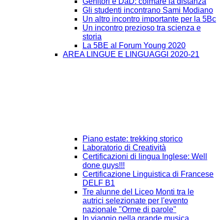
Genitori e DaD: colmare la distanza
Gli studenti incontrano Sami Modiano
Un altro incontro importante per la 5Bc
Un incontro prezioso tra scienza e
storia
La 5BE al Forum Young 2020
AREA LINGUE E LINGUAGGI 2020-21
Piano estate: trekking storico
Laboratorio di Creatività
Certificazioni di lingua Inglese: Well
done guys!!!
Certificazione Linguistica di Francese
DELF B1
Tre alunne del Liceo Monti tra le
autrici selezionate per l'evento
nazionale "Orme di parole"
In viaggio nella grande musica