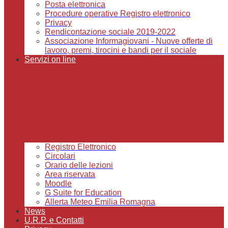
Posta elettronica
Procedure operative Registro elettronico
Privacy
Rendicontazione sociale 2019-2022
Associazione Informagiovani - Nuove offerte di
lavoro, premi, tirocini e bandi per il sociale
Servizi on line
Registro Elettronico
Circolari
Orario delle lezioni
Area riservata
Moodle
G Suite for Education
Allerta Meteo Emilia Romagna
News
U.R.P. e Contatti