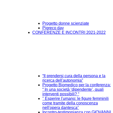
Progetto donne scienziate
Pigreco day
CONFERENZE E INCONTRI 2021-2022
“Il prendersi cura della persona e la
ricerca dell'autonomia”
Progetto Biomedico per la conferenza:
“ In una società ‘dipendente’, quali
interventi possibili? “
" Esperire l'umano: le figure femminili
come tramite della conoscenza
nell'opera dantesca"
Incontro-testimonianza con GIOVANNI