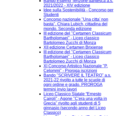
Bando Esterno Tenzone dantesca a.s.
2021/2022 - XIV edizione
Idee sulla Sostenibilità - Concorso per
Studenti
Concorso nazionale "Una citta' non
basta". Chiara Lubich, cittadina del
mondo. Seconda edizione
III edizione del "Certamen Classicum
Bartholomaei" - Liceo classico
Bartolomeo Zucchi di Monza
XII edizione Certamen Brixiense
III edizione del "Certamen Classicum
Bartholomaei" - Liceo classico
Bartolomeo Zucchi di Monza
XI Concorso Artistico Nazionale "P.
Celommi" - Proroga iscrizioni
Bando "SCRIVERE IL TEATRO" a.s.
2021-22 rivolto a tutte le scuole di
ogni ordine e grado. PROROGA
termini invio lavori
Liceo Classico Statale “Ernesto
Cairoli” - Agone "C'era una volta in
Grecia" rivolto agli studenti di 5
ginnasio (secondo anno del Liceo
Classico)