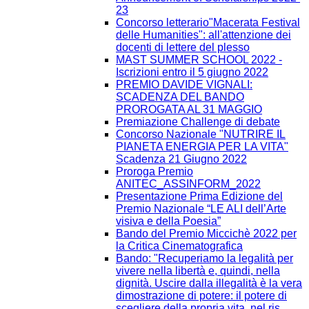
23
Concorso letterario"Macerata Festival
delle Humanities": all'attenzione dei
docenti di lettere del plesso
MAST SUMMER SCHOOL 2022 -
Iscrizioni entro il 5 giugno 2022
PREMIO DAVIDE VIGNALI:
SCADENZA DEL BANDO
PROROGATA AL 31 MAGGIO
Premiazione Challenge di debate
Concorso Nazionale "NUTRIRE IL
PIANETA ENERGIA PER LA VITA"
Scadenza 21 Giugno 2022
Proroga Premio
ANITEC_ASSINFORM_2022
Presentazione Prima Edizione del
Premio Nazionale “LE ALI dell’Arte
visiva e della Poesia”
Bando del Premio Miccichè 2022 per
la Critica Cinematografica
Bando: "Recuperiamo la legalità per
vivere nella libertà e, quindi, nella
dignità. Uscire dalla illegalità è la vera
dimostrazione di potere: il potere di
scegliere della propria vita, nel ris