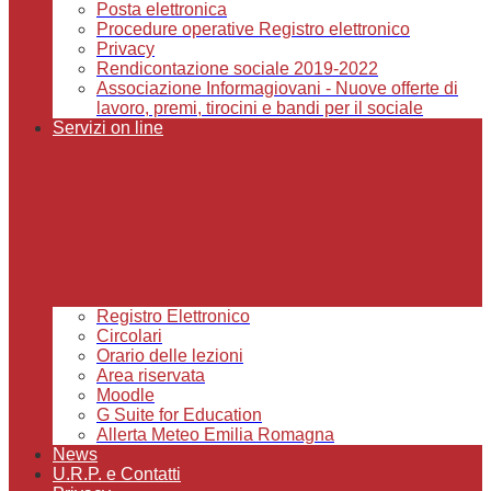
Posta elettronica
Procedure operative Registro elettronico
Privacy
Rendicontazione sociale 2019-2022
Associazione Informagiovani - Nuove offerte di
lavoro, premi, tirocini e bandi per il sociale
Servizi on line
Registro Elettronico
Circolari
Orario delle lezioni
Area riservata
Moodle
G Suite for Education
Allerta Meteo Emilia Romagna
News
U.R.P. e Contatti