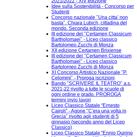
2021/2022 - XIV edizione
Idee sulla Sostenibilità - Concorso per
Studenti
Concorso nazionale "Una citta' non
basta". Chiara Lubich, cittadina del
mondo. Seconda edizione
III edizione del "Certamen Classicum
Bartholomaei" - Liceo classico
Bartolomeo Zucchi di Monza
XII edizione Certamen Brixiense
III edizione del "Certamen Classicum
Bartholomaei" - Liceo classico
Bartolomeo Zucchi di Monza
XI Concorso Artistico Nazionale "P.
Celommi" - Proroga iscrizioni
Bando "SCRIVERE IL TEATRO" a.s.
2021-22 rivolto a tutte le scuole di
ogni ordine e grado. PROROGA
termini invio lavori
Liceo Classico Statale “Ernesto
Cairoli” - Agone "C'era una volta in
Grecia" rivolto agli studenti di 5
ginnasio (secondo anno del Liceo
Classico)
Liceo Classico Statale “Ennio Quirino