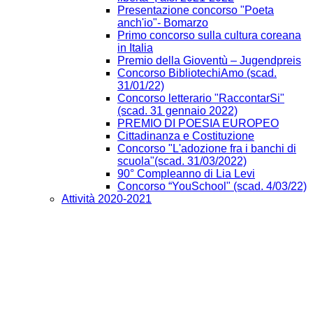
Presentazione concorso "Poeta
anch'io"- Bomarzo
Primo concorso sulla cultura coreana
in Italia
Premio della Gioventù – Jugendpreis
Concorso BibliotechiAmo (scad.
31/01/22)
Concorso letterario "RaccontarSi"
(scad. 31 gennaio 2022)
PREMIO DI POESIA EUROPEO
Cittadinanza e Costituzione
Concorso "L'adozione fra i banchi di
scuola"(scad. 31/03/2022)
90° Compleanno di Lia Levi
Concorso “YouSchool" (scad. 4/03/22)
Attività 2020-2021