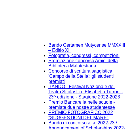
Bando Certamen Mutycense MMXXIII
– Editio XII
Fotografia, congressi, competizioni
Premiazione concorso Amici della
Biblioteca Malatestiana
Concorso di scrittura saggistica
'Campo della Stella': gli studenti
premiati
BANDO_ Festival Nazionale del
Teatro Scolastico Elisabetta Turroni -
23^ edizione - Stagione 2022-2023
Premio Bancarella nelle scuole -
premiate due nostre studentesse
PREMIO FOTOGRAFICO 2022
"SUGGESTIONI DEL MARE"
Bando di concorso a. a. 2022-23 /
Announcement of Scholarships 2022-