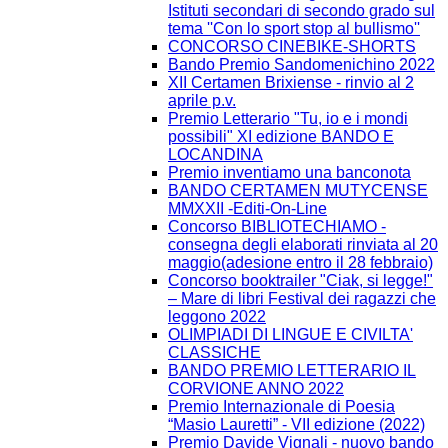
Istituti secondari di secondo grado sul
tema ''Con lo sport stop al bullismo''
CONCORSO CINEBIKE-SHORTS
Bando Premio Sandomenichino 2022
XII Certamen Brixiense - rinvio al 2
aprile p.v.
Premio Letterario "Tu, io e i mondi
possibili" XI edizione BANDO E
LOCANDINA
Premio inventiamo una banconota
BANDO CERTAMEN MUTYCENSE
MMXXII -Editi-On-Line
Concorso BIBLIOTECHIAMO -
consegna degli elaborati rinviata al 20
maggio(adesione entro il 28 febbraio)
Concorso booktrailer "Ciak, si legge!"
– Mare di libri Festival dei ragazzi che
leggono 2022
OLIMPIADI DI LINGUE E CIVILTA'
CLASSICHE
BANDO PREMIO LETTERARIO IL
CORVIONE ANNO 2022
Premio Internazionale di Poesia
“Masio Lauretti” - VII edizione (2022)
Premio Davide Vignali - nuovo bando