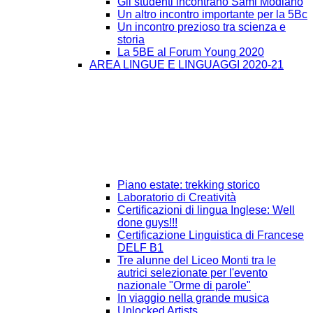
Gli studenti incontrano Sami Modiano
Un altro incontro importante per la 5Bc
Un incontro prezioso tra scienza e
storia
La 5BE al Forum Young 2020
AREA LINGUE E LINGUAGGI 2020-21
Piano estate: trekking storico
Laboratorio di Creatività
Certificazioni di lingua Inglese: Well
done guys!!!
Certificazione Linguistica di Francese
DELF B1
Tre alunne del Liceo Monti tra le
autrici selezionate per l'evento
nazionale "Orme di parole"
In viaggio nella grande musica
Unlocked Artists