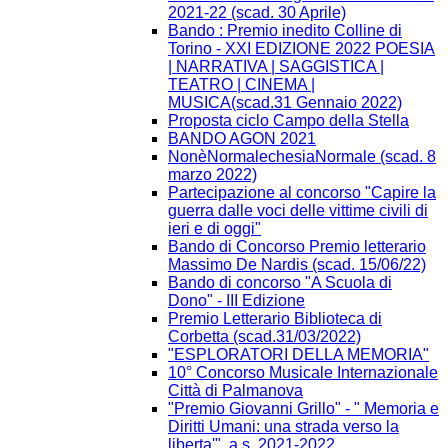
2021-22 (scad. 30 Aprile)
Bando : Premio inedito Colline di
Torino - XXI EDIZIONE 2022 POESIA
| NARRATIVA | SAGGISTICA |
TEATRO | CINEMA |
MUSICA(scad.31 Gennaio 2022)
Proposta ciclo Campo della Stella
BANDO AGON 2021
NonèNormalechesiaNormale (scad. 8
marzo 2022)
Partecipazione al concorso "Capire la
guerra dalle voci delle vittime civili di
ieri e di oggi"
Bando di Concorso Premio letterario
Massimo De Nardis (scad. 15/06/22)
Bando di concorso "A Scuola di
Dono" - III Edizione​
Premio Letterario Biblioteca di
Corbetta (scad.31/03/2022)
"ESPLORATORI DELLA MEMORIA"
10° Concorso Musicale Internazionale
Città di Palmanova
"Premio Giovanni Grillo" - " Memoria e
Diritti Umani: una strada verso la
liberta'", a.s. 2021-2022