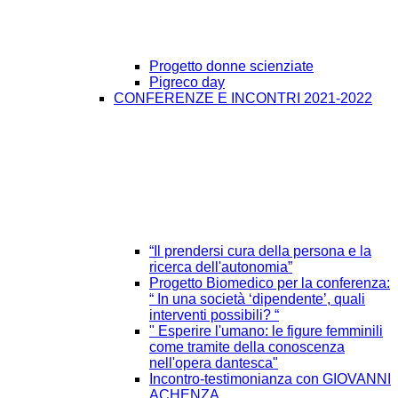
Progetto donne scienziate
Pigreco day
CONFERENZE E INCONTRI 2021-2022
“Il prendersi cura della persona e la
ricerca dell'autonomia”
Progetto Biomedico per la conferenza:
“ In una società ‘dipendente’, quali
interventi possibili? “
" Esperire l'umano: le figure femminili
come tramite della conoscenza
nell'opera dantesca"
Incontro-testimonianza con GIOVANNI
ACHENZA