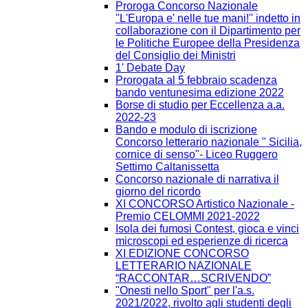
Proroga Concorso Nazionale
''L'Europa e' nelle tue mani!'' indetto in
collaborazione con il Dipartimento per
le Politiche Europee della Presidenza
del Consiglio dei Ministri
1' Debate Day
Prorogata al 5 febbraio scadenza
bando ventunesima edizione 2022
Borse di studio per Eccellenza a.a.
2022-23
Bando e modulo di iscrizione
Concorso letterario nazionale " Sicilia,
cornice di senso"- Liceo Ruggero
Settimo Caltanissetta
Concorso nazionale di narrativa il
giorno del ricordo
XI CONCORSO Artistico Nazionale -
Premio CELOMMI 2021-2022
Isola dei fumosi Contest, gioca e vinci
microscopi ed esperienze di ricerca
XI EDIZIONE CONCORSO
LETTERARIO NAZIONALE
“RACCONTAR…SCRIVENDO”
"Onesti nello Sport" per l'a.s.
2021/2022, rivolto agli studenti degli