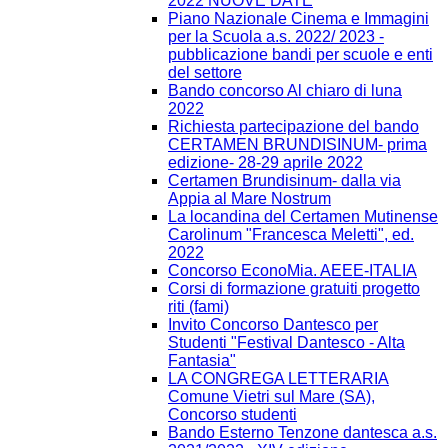
2022 NUOVE DATE
Piano Nazionale Cinema e Immagini
per la Scuola a.s. 2022/ 2023 -
pubblicazione bandi per scuole e enti
del settore
Bando concorso Al chiaro di luna
2022
Richiesta partecipazione del bando
CERTAMEN BRUNDISINUM- prima
edizione- 28-29 aprile 2022
Certamen Brundisinum- dalla via
Appia al Mare Nostrum
La locandina del Certamen Mutinense
Carolinum "Francesca Meletti", ed.
2022
Concorso EconoMia. AEEE-ITALIA
Corsi di formazione gratuiti progetto
riti (fami)
Invito Concorso Dantesco per
Studenti "Festival Dantesco - Alta
Fantasia"
LA CONGREGA LETTERARIA
Comune Vietri sul Mare (SA),
Concorso studenti
Bando Esterno Tenzone dantesca a.s.