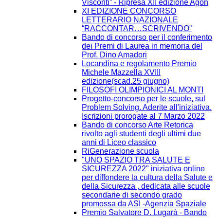
Visconti” - Ripresa XII edizione Agòn
XI EDIZIONE CONCORSO
LETTERARIO NAZIONALE
“RACCONTAR…SCRIVENDO”
Bando di concorso per il conferimento
dei Premi di Laurea in memoria del
Prof. Dino Amadori
Locandina e regolamento Premio
Michele Mazzella XVIII
edizione(scad.25 giugno)
FILOSOFI OLIMPIONICI AL MONTI
Progetto-concorso per le scuole, sul
Problem Solving. Aderite all'iniziativa.
Iscrizioni prorogate al 7 Marzo 2022
Bando di concorso Arte Retorica
rivolto agli studenti degli ultimi due
anni di Liceo classico
RiGenerazione scuola
"UNO SPAZIO TRA SALUTE E
SICUREZZA 2022" iniziativa online
per diffondere la cultura della Salute e
della Sicurezza , dedicata alle scuole
secondarie di secondo grado
promossa da ASI -Agenzia Spaziale
Premio Salvatore D. Lugarà - Bando