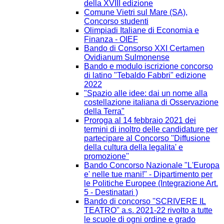
della XVIII edizione
Comune Vietri sul Mare (SA),
Concorso studenti
Olimpiadi Italiane di Economia e
Finanza - OIEF
Bando di Consorso XXI Certamen
Ovidianum Sulmonense
Bando e modulo iscrizione concorso
di latino "Tebaldo Fabbri" edizione
2022
"Spazio alle idee: dai un nome alla
costellazione italiana di Osservazione
della Terra"
Proroga al 14 febbraio 2021 dei
termini di inoltro delle candidature per
partecipare al Concorso ''Diffusione
della cultura della legalita' e
promozione''
Bando Concorso Nazionale "L'Europa
e' nelle tue mani!" - Dipartimento per
le Politiche Europee (Integrazione Art.
5 - Destinatari )
Bando di concorso ''SCRIVERE IL
TEATRO'' a.s. 2021-22 rivolto a tutte
le scuole di ogni ordine e grado