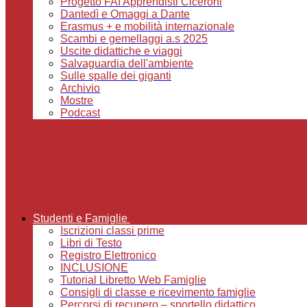
Progetto FAI Apprendisti Ciceroni
Dantedì e Omaggi a Dante
Erasmus + e mobilità internazionale
Scambi e gemellaggi a.s 2025
Uscite didattiche e viaggi
Salvaguardia dell'ambiente
Sulle spalle dei giganti
Archivio
Mostre
Podcast
Studenti e Famiglie
Iscrizioni classi prime
Libri di Testo
Registro Elettronico
INCLUSIONE
Tutorial Libretto Web Famiglie
Consigli di classe e ricevimento famiglie
Percorsi di recupero – sportello didattico