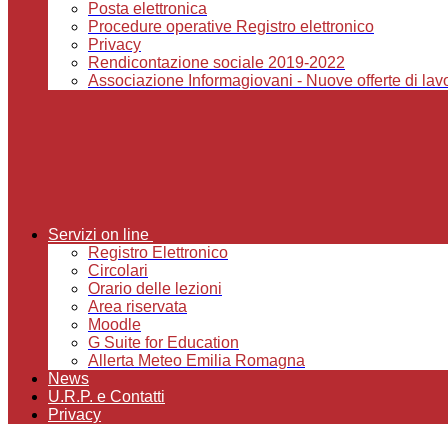
Posta elettronica
Procedure operative Registro elettronico
Privacy
Rendicontazione sociale 2019-2022
Associazione Informagiovani - Nuove offerte di lavor
Servizi on line
Registro Elettronico
Circolari
Orario delle lezioni
Area riservata
Moodle
G Suite for Education
Allerta Meteo Emilia Romagna
News
U.R.P. e Contatti
Privacy