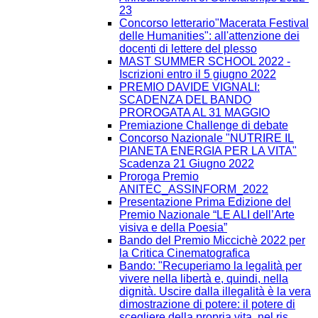
23
Concorso letterario"Macerata Festival
delle Humanities": all'attenzione dei
docenti di lettere del plesso
MAST SUMMER SCHOOL 2022 -
Iscrizioni entro il 5 giugno 2022
PREMIO DAVIDE VIGNALI:
SCADENZA DEL BANDO
PROROGATA AL 31 MAGGIO
Premiazione Challenge di debate
Concorso Nazionale "NUTRIRE IL
PIANETA ENERGIA PER LA VITA"
Scadenza 21 Giugno 2022
Proroga Premio
ANITEC_ASSINFORM_2022
Presentazione Prima Edizione del
Premio Nazionale “LE ALI dell’Arte
visiva e della Poesia”
Bando del Premio Miccichè 2022 per
la Critica Cinematografica
Bando: "Recuperiamo la legalità per
vivere nella libertà e, quindi, nella
dignità. Uscire dalla illegalità è la vera
dimostrazione di potere: il potere di
scegliere della propria vita, nel ris