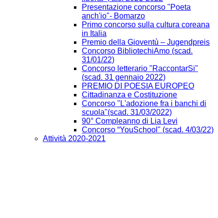
Presentazione concorso "Poeta
anch'io"- Bomarzo
Primo concorso sulla cultura coreana
in Italia
Premio della Gioventù – Jugendpreis
Concorso BibliotechiAmo (scad.
31/01/22)
Concorso letterario "RaccontarSi"
(scad. 31 gennaio 2022)
PREMIO DI POESIA EUROPEO
Cittadinanza e Costituzione
Concorso "L'adozione fra i banchi di
scuola"(scad. 31/03/2022)
90° Compleanno di Lia Levi
Concorso “YouSchool" (scad. 4/03/22)
Attività 2020-2021