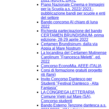
2022 NUOVE DATE
Piano Nazionale Cinema e Immagini
per la Scuola a.s. 2022/ 2023 -
pubblicazione bandi per scuole e enti
del settore
Bando concorso Al chiaro di luna
2022
Richiesta partecipazione del bando
CERTAMEN BRUNDISINUM- prima
edizione- 28-29 aprile 2022
Certamen Brundisinum- dalla via
Appia al Mare Nostrum
La locandina del Certamen Mutinense
Carolinum "Francesca Meletti", ed.
2022
Concorso EconoMia. AEEE-ITALIA
Corsi di formazione gratuiti progetto
riti (fami)
Invito Concorso Dantesco per
Studenti "Festival Dantesco - Alta
Fantasia"
LA CONGREGA LETTERARIA
Comune Vietri sul Mare (SA),
Concorso studenti
Bando Esterno Tenzone dantesca a.s.