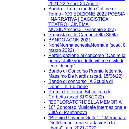
2021-22 (scad. 30 Aprile)
Bando : Premio inedito Colline di
Torino - XXI EDIZIONE 2022 POESIA
| NARRATIVA | SAGGISTICA |
TEATRO | CINEMA |
MUSICA(scad.31 Gennaio 2022)
Proposta ciclo Campo della Stella
BANDO AGON 2021
NonèNormalechesiaNormale (scad. 8
marzo 2022)
Partecipazione al concorso "Capire la
guerra dalle voci delle vittime civili di
ieri e di oggi"
Bando di Concorso Premio letterario
Massimo De Nardis (scad. 15/06/22)
Bando di concorso "A Scuola di
Dono" - III Edizione​
Premio Letterario Biblioteca di
Corbetta (scad.31/03/2022)
"ESPLORATORI DELLA MEMORIA"
10° Concorso Musicale Internazionale
Città di Palmanova
"Premio Giovanni Grillo" - " Memoria e
Diritti Umani: una strada verso la
liberta'", a.s. 2021-2022