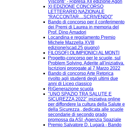
Visconti” - Ripresa XII edizione Agòn
XI EDIZIONE CONCORSO
LETTERARIO NAZIONALE
“RACCONTAR…SCRIVENDO”
Bando di concorso per il conferimento
dei Premi di Laurea in memoria del
Prof. Dino Amadori
Locandina e regolamento Premio
Michele Mazzella XVIII
edizione(scad.25 giugno)
FILOSOFI OLIMPIONICI AL MONTI
Progetto-concorso per le scuole, sul
Problem Solving. Aderite all'iniziativa.
Iscrizioni prorogate al 7 Marzo 2022
Bando di concorso Arte Retorica
rivolto agli studenti degli ultimi due
anni di Liceo classico
RiGenerazione scuola
"UNO SPAZIO TRA SALUTE E
SICUREZZA 2022" iniziativa online
per diffondere la cultura della Salute e
della Sicurezza , dedicata alle scuole
secondarie di secondo grado
promossa da ASI -Agenzia Spaziale
Premio Salvatore D. Lugarà - Bando