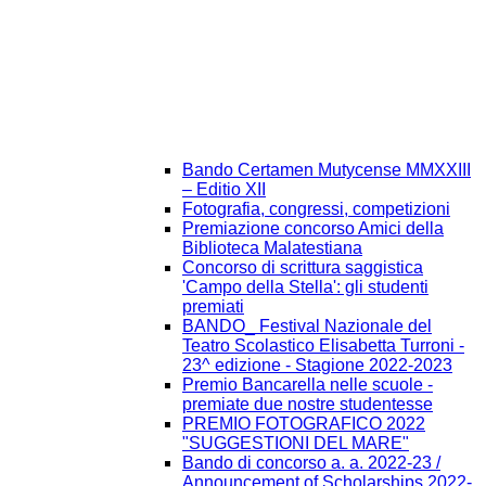
Bando Certamen Mutycense MMXXIII
– Editio XII
Fotografia, congressi, competizioni
Premiazione concorso Amici della
Biblioteca Malatestiana
Concorso di scrittura saggistica
'Campo della Stella': gli studenti
premiati
BANDO_ Festival Nazionale del
Teatro Scolastico Elisabetta Turroni -
23^ edizione - Stagione 2022-2023
Premio Bancarella nelle scuole -
premiate due nostre studentesse
PREMIO FOTOGRAFICO 2022
"SUGGESTIONI DEL MARE"
Bando di concorso a. a. 2022-23 /
Announcement of Scholarships 2022-