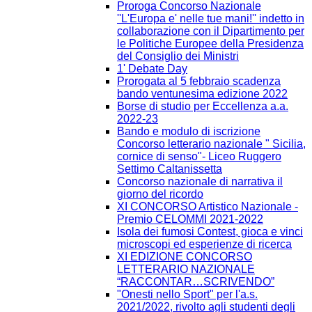
Proroga Concorso Nazionale
''L'Europa e' nelle tue mani!'' indetto in
collaborazione con il Dipartimento per
le Politiche Europee della Presidenza
del Consiglio dei Ministri
1' Debate Day
Prorogata al 5 febbraio scadenza
bando ventunesima edizione 2022
Borse di studio per Eccellenza a.a.
2022-23
Bando e modulo di iscrizione
Concorso letterario nazionale " Sicilia,
cornice di senso"- Liceo Ruggero
Settimo Caltanissetta
Concorso nazionale di narrativa il
giorno del ricordo
XI CONCORSO Artistico Nazionale -
Premio CELOMMI 2021-2022
Isola dei fumosi Contest, gioca e vinci
microscopi ed esperienze di ricerca
XI EDIZIONE CONCORSO
LETTERARIO NAZIONALE
“RACCONTAR…SCRIVENDO”
"Onesti nello Sport" per l'a.s.
2021/2022, rivolto agli studenti degli