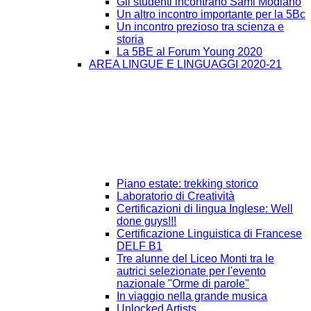
Gli studenti incontrano Sami Modiano
Un altro incontro importante per la 5Bc
Un incontro prezioso tra scienza e
storia
La 5BE al Forum Young 2020
AREA LINGUE E LINGUAGGI 2020-21
Piano estate: trekking storico
Laboratorio di Creatività
Certificazioni di lingua Inglese: Well
done guys!!!
Certificazione Linguistica di Francese
DELF B1
Tre alunne del Liceo Monti tra le
autrici selezionate per l'evento
nazionale "Orme di parole"
In viaggio nella grande musica
Unlocked Artists