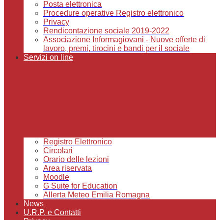
Posta elettronica
Procedure operative Registro elettronico
Privacy
Rendicontazione sociale 2019-2022
Associazione Informagiovani - Nuove offerte di
lavoro, premi, tirocini e bandi per il sociale
Servizi on line
Registro Elettronico
Circolari
Orario delle lezioni
Area riservata
Moodle
G Suite for Education
Allerta Meteo Emilia Romagna
News
U.R.P. e Contatti