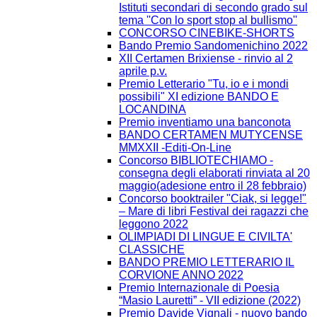
Istituti secondari di secondo grado sul
tema ''Con lo sport stop al bullismo''
CONCORSO CINEBIKE-SHORTS
Bando Premio Sandomenichino 2022
XII Certamen Brixiense - rinvio al 2
aprile p.v.
Premio Letterario "Tu, io e i mondi
possibili" XI edizione BANDO E
LOCANDINA
Premio inventiamo una banconota
BANDO CERTAMEN MUTYCENSE
MMXXII -Editi-On-Line
Concorso BIBLIOTECHIAMO -
consegna degli elaborati rinviata al 20
maggio(adesione entro il 28 febbraio)
Concorso booktrailer "Ciak, si legge!"
– Mare di libri Festival dei ragazzi che
leggono 2022
OLIMPIADI DI LINGUE E CIVILTA'
CLASSICHE
BANDO PREMIO LETTERARIO IL
CORVIONE ANNO 2022
Premio Internazionale di Poesia
“Masio Lauretti” - VII edizione (2022)
Premio Davide Vignali - nuovo bando