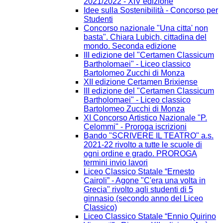
2021/2022 - XIV edizione
Idee sulla Sostenibilità - Concorso per
Studenti
Concorso nazionale "Una citta' non
basta". Chiara Lubich, cittadina del
mondo. Seconda edizione
III edizione del "Certamen Classicum
Bartholomaei" - Liceo classico
Bartolomeo Zucchi di Monza
XII edizione Certamen Brixiense
III edizione del "Certamen Classicum
Bartholomaei" - Liceo classico
Bartolomeo Zucchi di Monza
XI Concorso Artistico Nazionale "P.
Celommi" - Proroga iscrizioni
Bando "SCRIVERE IL TEATRO" a.s.
2021-22 rivolto a tutte le scuole di
ogni ordine e grado. PROROGA
termini invio lavori
Liceo Classico Statale “Ernesto
Cairoli” - Agone "C'era una volta in
Grecia" rivolto agli studenti di 5
ginnasio (secondo anno del Liceo
Classico)
Liceo Classico Statale “Ennio Quirino