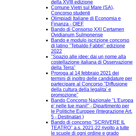
della XVIII edizione
Comune Vietri sul Mare (SA),
Concorso studenti
Olimpiadi Italiane di Economia e
Finanza - OIEF
Bando di Consorso XXI Certamen
Ovidianum Sulmonense
Bando e modulo iscrizione concorso
di latino "Tebaldo Fabbri" edizione
2022
"Spazio alle idee: dai un nome alla
costellazione italiana di Osservazione
della Terra"
Proroga al 14 febbraio 2021 dei
termini di inoltro delle candidature per
partecipare al Concorso ''Diffusione
della cultura della legalita' e
promozione''
Bando Concorso Nazionale "L'Europa
e' nelle tue mani!" - Dipartimento per
le Politiche Europee (Integrazione Art.
5 - Destinatari )
Bando di concorso ''SCRIVERE IL
TEATRO'' a.s. 2021-22 rivolto a tutte
le scuole di ogni ordine e grado