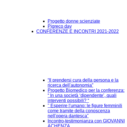
Progetto donne scienziate
Pigreco day
CONFERENZE E INCONTRI 2021-2022
“Il prendersi cura della persona e la
ricerca dell'autonomia”
Progetto Biomedico per la conferenza:
“ In una società ‘dipendente’, quali
interventi possibili? “
" Esperire l'umano: le figure femminili
come tramite della conoscenza
nell'opera dantesca"
Incontro-testimonianza con GIOVANNI
ACHENZA