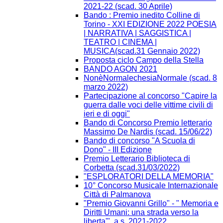
2021-22 (scad. 30 Aprile)
Bando : Premio inedito Colline di
Torino - XXI EDIZIONE 2022 POESIA
| NARRATIVA | SAGGISTICA |
TEATRO | CINEMA |
MUSICA(scad.31 Gennaio 2022)
Proposta ciclo Campo della Stella
BANDO AGON 2021
NonèNormalechesiaNormale (scad. 8
marzo 2022)
Partecipazione al concorso "Capire la
guerra dalle voci delle vittime civili di
ieri e di oggi"
Bando di Concorso Premio letterario
Massimo De Nardis (scad. 15/06/22)
Bando di concorso "A Scuola di
Dono" - III Edizione​
Premio Letterario Biblioteca di
Corbetta (scad.31/03/2022)
"ESPLORATORI DELLA MEMORIA"
10° Concorso Musicale Internazionale
Città di Palmanova
"Premio Giovanni Grillo" - " Memoria e
Diritti Umani: una strada verso la
liberta'", a.s. 2021-2022