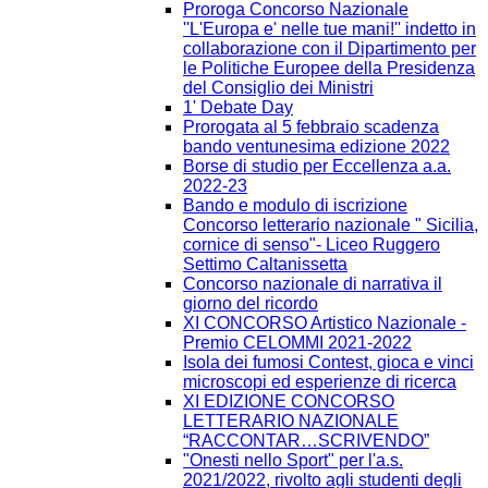
Proroga Concorso Nazionale
''L'Europa e' nelle tue mani!'' indetto in
collaborazione con il Dipartimento per
le Politiche Europee della Presidenza
del Consiglio dei Ministri
1' Debate Day
Prorogata al 5 febbraio scadenza
bando ventunesima edizione 2022
Borse di studio per Eccellenza a.a.
2022-23
Bando e modulo di iscrizione
Concorso letterario nazionale " Sicilia,
cornice di senso"- Liceo Ruggero
Settimo Caltanissetta
Concorso nazionale di narrativa il
giorno del ricordo
XI CONCORSO Artistico Nazionale -
Premio CELOMMI 2021-2022
Isola dei fumosi Contest, gioca e vinci
microscopi ed esperienze di ricerca
XI EDIZIONE CONCORSO
LETTERARIO NAZIONALE
“RACCONTAR…SCRIVENDO”
"Onesti nello Sport" per l'a.s.
2021/2022, rivolto agli studenti degli