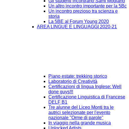
Gli studenti incontrano Sami Modiano
Un altro incontro importante per la 5Bc
Un incontro prezioso tra scienza e
storia
La 5BE al Forum Young 2020
AREA LINGUE E LINGUAGGI 2020-21
Piano estate: trekking storico
Laboratorio di Creatività
Certificazioni di lingua Inglese: Well
done guys!!!
Certificazione Linguistica di Francese
DELF B1
Tre alunne del Liceo Monti tra le
autrici selezionate per l'evento
nazionale "Orme di parole"
In viaggio nella grande musica
Unlocked Artists