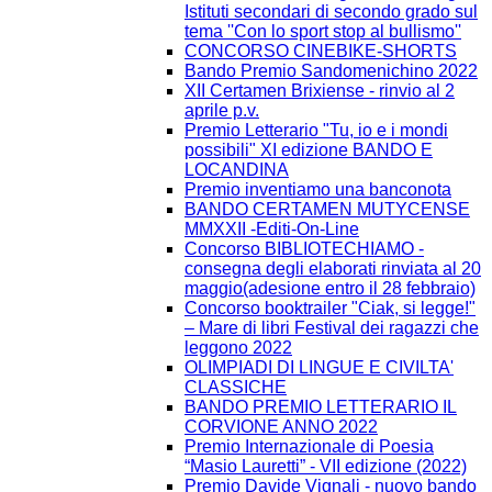
Istituti secondari di secondo grado sul
tema ''Con lo sport stop al bullismo''
CONCORSO CINEBIKE-SHORTS
Bando Premio Sandomenichino 2022
XII Certamen Brixiense - rinvio al 2
aprile p.v.
Premio Letterario "Tu, io e i mondi
possibili" XI edizione BANDO E
LOCANDINA
Premio inventiamo una banconota
BANDO CERTAMEN MUTYCENSE
MMXXII -Editi-On-Line
Concorso BIBLIOTECHIAMO -
consegna degli elaborati rinviata al 20
maggio(adesione entro il 28 febbraio)
Concorso booktrailer "Ciak, si legge!"
– Mare di libri Festival dei ragazzi che
leggono 2022
OLIMPIADI DI LINGUE E CIVILTA'
CLASSICHE
BANDO PREMIO LETTERARIO IL
CORVIONE ANNO 2022
Premio Internazionale di Poesia
“Masio Lauretti” - VII edizione (2022)
Premio Davide Vignali - nuovo bando