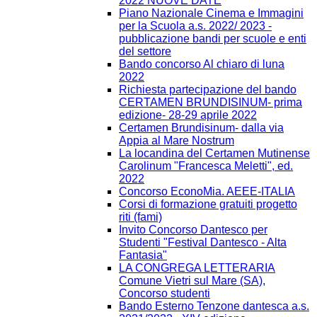
2022 NUOVE DATE
Piano Nazionale Cinema e Immagini
per la Scuola a.s. 2022/ 2023 -
pubblicazione bandi per scuole e enti
del settore
Bando concorso Al chiaro di luna
2022
Richiesta partecipazione del bando
CERTAMEN BRUNDISINUM- prima
edizione- 28-29 aprile 2022
Certamen Brundisinum- dalla via
Appia al Mare Nostrum
La locandina del Certamen Mutinense
Carolinum "Francesca Meletti", ed.
2022
Concorso EconoMia. AEEE-ITALIA
Corsi di formazione gratuiti progetto
riti (fami)
Invito Concorso Dantesco per
Studenti "Festival Dantesco - Alta
Fantasia"
LA CONGREGA LETTERARIA
Comune Vietri sul Mare (SA),
Concorso studenti
Bando Esterno Tenzone dantesca a.s.