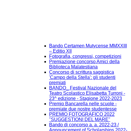
Bando Certamen Mutycense MMXXIII
– Editio XII
Fotografia, congressi, competizioni
Premiazione concorso Amici della
Biblioteca Malatestiana
Concorso di scrittura saggistica
'Campo della Stella': gli studenti
premiati
BANDO_ Festival Nazionale del
Teatro Scolastico Elisabetta Turroni -
23^ edizione - Stagione 2022-2023
Premio Bancarella nelle scuole -
premiate due nostre studentesse
PREMIO FOTOGRAFICO 2022
"SUGGESTIONI DEL MARE"
Bando di concorso a. a. 2022-23 /
Announcement of Scholarships 2022-