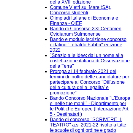
della XVIII edizione
Comune Vietri sul Mare (SA),
Concorso studenti
Olimpiadi Italiane di Economia e
Finanza - OIEF
Bando di Consorso XXI Certamen
Ovidianum Sulmonense
Bando e modulo iscrizione concorso
di latino "Tebaldo Fabbri" edizione
2022
"Spazio alle idee: dai un nome alla
costellazione italiana di Osservazione
della Terra"
Proroga al 14 febbraio 2021 dei
termini di inoltro delle candidature per
partecipare al Concorso ''Diffusione
della cultura della legalita' e
promozione''
Bando Concorso Nazionale "L'Europa
e' nelle tue mani!" - Dipartimento per
le Politiche Europee (Integrazione Art.
5 - Destinatari )
Bando di concorso ''SCRIVERE IL
TEATRO'' a.s. 2021-22 rivolto a tutte
le scuole di ogni ordine e grado