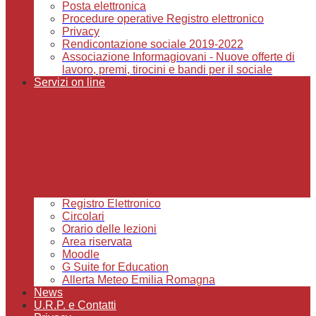
Posta elettronica
Procedure operative Registro elettronico
Privacy
Rendicontazione sociale 2019-2022
Associazione Informagiovani - Nuove offerte di
lavoro, premi, tirocini e bandi per il sociale
Servizi on line
Registro Elettronico
Circolari
Orario delle lezioni
Area riservata
Moodle
G Suite for Education
Allerta Meteo Emilia Romagna
News
U.R.P. e Contatti