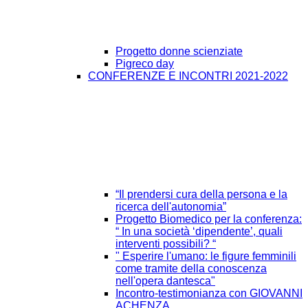
Progetto donne scienziate
Pigreco day
CONFERENZE E INCONTRI 2021-2022
“Il prendersi cura della persona e la
ricerca dell'autonomia”
Progetto Biomedico per la conferenza:
“ In una società ‘dipendente’, quali
interventi possibili? “
" Esperire l'umano: le figure femminili
come tramite della conoscenza
nell'opera dantesca"
Incontro-testimonianza con GIOVANNI
ACHENZA