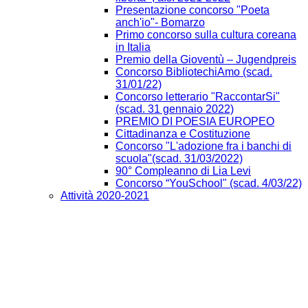
Presentazione concorso "Poeta
anch'io"- Bomarzo
Primo concorso sulla cultura coreana
in Italia
Premio della Gioventù – Jugendpreis
Concorso BibliotechiAmo (scad.
31/01/22)
Concorso letterario "RaccontarSi"
(scad. 31 gennaio 2022)
PREMIO DI POESIA EUROPEO
Cittadinanza e Costituzione
Concorso "L'adozione fra i banchi di
scuola"(scad. 31/03/2022)
90° Compleanno di Lia Levi
Concorso “YouSchool" (scad. 4/03/22)
Attività 2020-2021