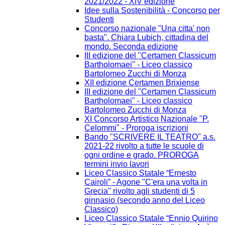
2021/2022 - XIV edizione
Idee sulla Sostenibilità - Concorso per
Studenti
Concorso nazionale "Una citta' non
basta". Chiara Lubich, cittadina del
mondo. Seconda edizione
III edizione del "Certamen Classicum
Bartholomaei" - Liceo classico
Bartolomeo Zucchi di Monza
XII edizione Certamen Brixiense
III edizione del "Certamen Classicum
Bartholomaei" - Liceo classico
Bartolomeo Zucchi di Monza
XI Concorso Artistico Nazionale "P.
Celommi" - Proroga iscrizioni
Bando "SCRIVERE IL TEATRO" a.s.
2021-22 rivolto a tutte le scuole di
ogni ordine e grado. PROROGA
termini invio lavori
Liceo Classico Statale “Ernesto
Cairoli” - Agone "C'era una volta in
Grecia" rivolto agli studenti di 5
ginnasio (secondo anno del Liceo
Classico)
Liceo Classico Statale “Ennio Quirino