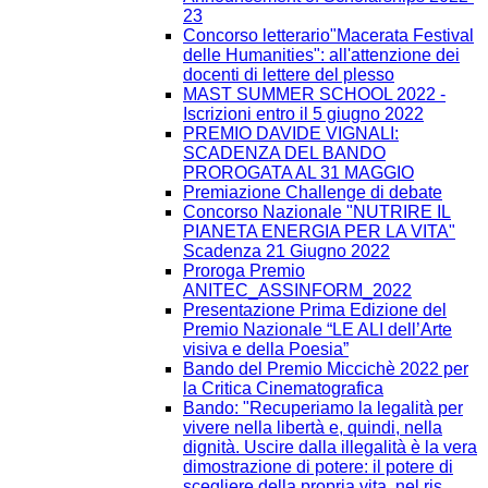
23
Concorso letterario"Macerata Festival
delle Humanities": all'attenzione dei
docenti di lettere del plesso
MAST SUMMER SCHOOL 2022 -
Iscrizioni entro il 5 giugno 2022
PREMIO DAVIDE VIGNALI:
SCADENZA DEL BANDO
PROROGATA AL 31 MAGGIO
Premiazione Challenge di debate
Concorso Nazionale "NUTRIRE IL
PIANETA ENERGIA PER LA VITA"
Scadenza 21 Giugno 2022
Proroga Premio
ANITEC_ASSINFORM_2022
Presentazione Prima Edizione del
Premio Nazionale “LE ALI dell’Arte
visiva e della Poesia”
Bando del Premio Miccichè 2022 per
la Critica Cinematografica
Bando: "Recuperiamo la legalità per
vivere nella libertà e, quindi, nella
dignità. Uscire dalla illegalità è la vera
dimostrazione di potere: il potere di
scegliere della propria vita, nel ris