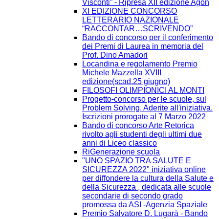
Visconti” - Ripresa XII edizione Agòn
XI EDIZIONE CONCORSO
LETTERARIO NAZIONALE
“RACCONTAR…SCRIVENDO”
Bando di concorso per il conferimento
dei Premi di Laurea in memoria del
Prof. Dino Amadori
Locandina e regolamento Premio
Michele Mazzella XVIII
edizione(scad.25 giugno)
FILOSOFI OLIMPIONICI AL MONTI
Progetto-concorso per le scuole, sul
Problem Solving. Aderite all'iniziativa.
Iscrizioni prorogate al 7 Marzo 2022
Bando di concorso Arte Retorica
rivolto agli studenti degli ultimi due
anni di Liceo classico
RiGenerazione scuola
"UNO SPAZIO TRA SALUTE E
SICUREZZA 2022" iniziativa online
per diffondere la cultura della Salute e
della Sicurezza , dedicata alle scuole
secondarie di secondo grado
promossa da ASI -Agenzia Spaziale
Premio Salvatore D. Lugarà - Bando