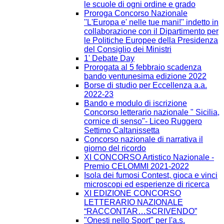
le scuole di ogni ordine e grado
Proroga Concorso Nazionale
''L'Europa e' nelle tue mani!'' indetto in
collaborazione con il Dipartimento per
le Politiche Europee della Presidenza
del Consiglio dei Ministri
1' Debate Day
Prorogata al 5 febbraio scadenza
bando ventunesima edizione 2022
Borse di studio per Eccellenza a.a.
2022-23
Bando e modulo di iscrizione
Concorso letterario nazionale " Sicilia,
cornice di senso"- Liceo Ruggero
Settimo Caltanissetta
Concorso nazionale di narrativa il
giorno del ricordo
XI CONCORSO Artistico Nazionale -
Premio CELOMMI 2021-2022
Isola dei fumosi Contest, gioca e vinci
microscopi ed esperienze di ricerca
XI EDIZIONE CONCORSO
LETTERARIO NAZIONALE
“RACCONTAR…SCRIVENDO”
"Onesti nello Sport" per l'a.s.