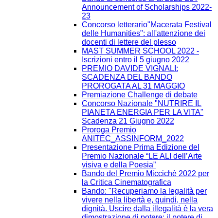
Announcement of Scholarships 2022-
23
Concorso letterario"Macerata Festival
delle Humanities": all'attenzione dei
docenti di lettere del plesso
MAST SUMMER SCHOOL 2022 -
Iscrizioni entro il 5 giugno 2022
PREMIO DAVIDE VIGNALI:
SCADENZA DEL BANDO
PROROGATA AL 31 MAGGIO
Premiazione Challenge di debate
Concorso Nazionale "NUTRIRE IL
PIANETA ENERGIA PER LA VITA"
Scadenza 21 Giugno 2022
Proroga Premio
ANITEC_ASSINFORM_2022
Presentazione Prima Edizione del
Premio Nazionale “LE ALI dell’Arte
visiva e della Poesia”
Bando del Premio Miccichè 2022 per
la Critica Cinematografica
Bando: "Recuperiamo la legalità per
vivere nella libertà e, quindi, nella
dignità. Uscire dalla illegalità è la vera
dimostrazione di potere: il potere di