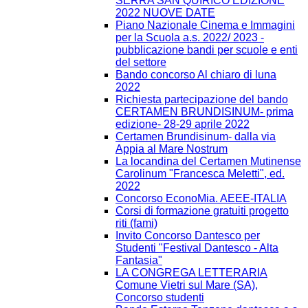
SERRA SAN QUIRICO EDIZIONE
2022 NUOVE DATE
Piano Nazionale Cinema e Immagini
per la Scuola a.s. 2022/ 2023 -
pubblicazione bandi per scuole e enti
del settore
Bando concorso Al chiaro di luna
2022
Richiesta partecipazione del bando
CERTAMEN BRUNDISINUM- prima
edizione- 28-29 aprile 2022
Certamen Brundisinum- dalla via
Appia al Mare Nostrum
La locandina del Certamen Mutinense
Carolinum "Francesca Meletti", ed.
2022
Concorso EconoMia. AEEE-ITALIA
Corsi di formazione gratuiti progetto
riti (fami)
Invito Concorso Dantesco per
Studenti "Festival Dantesco - Alta
Fantasia"
LA CONGREGA LETTERARIA
Comune Vietri sul Mare (SA),
Concorso studenti