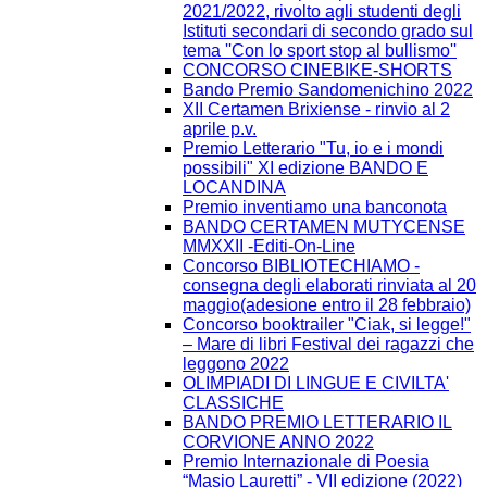
2021/2022, rivolto agli studenti degli
Istituti secondari di secondo grado sul
tema ''Con lo sport stop al bullismo''
CONCORSO CINEBIKE-SHORTS
Bando Premio Sandomenichino 2022
XII Certamen Brixiense - rinvio al 2
aprile p.v.
Premio Letterario "Tu, io e i mondi
possibili" XI edizione BANDO E
LOCANDINA
Premio inventiamo una banconota
BANDO CERTAMEN MUTYCENSE
MMXXII -Editi-On-Line
Concorso BIBLIOTECHIAMO -
consegna degli elaborati rinviata al 20
maggio(adesione entro il 28 febbraio)
Concorso booktrailer "Ciak, si legge!"
– Mare di libri Festival dei ragazzi che
leggono 2022
OLIMPIADI DI LINGUE E CIVILTA'
CLASSICHE
BANDO PREMIO LETTERARIO IL
CORVIONE ANNO 2022
Premio Internazionale di Poesia
“Masio Lauretti” - VII edizione (2022)