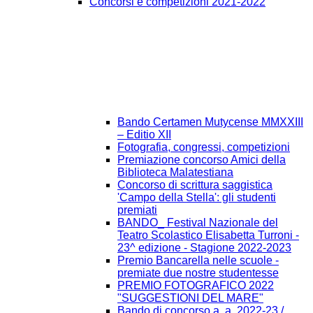
Concorsi e competizioni 2021-2022
Bando Certamen Mutycense MMXXIII
– Editio XII
Fotografia, congressi, competizioni
Premiazione concorso Amici della
Biblioteca Malatestiana
Concorso di scrittura saggistica
'Campo della Stella': gli studenti
premiati
BANDO_ Festival Nazionale del
Teatro Scolastico Elisabetta Turroni -
23^ edizione - Stagione 2022-2023
Premio Bancarella nelle scuole -
premiate due nostre studentesse
PREMIO FOTOGRAFICO 2022
"SUGGESTIONI DEL MARE"
Bando di concorso a. a. 2022-23 /