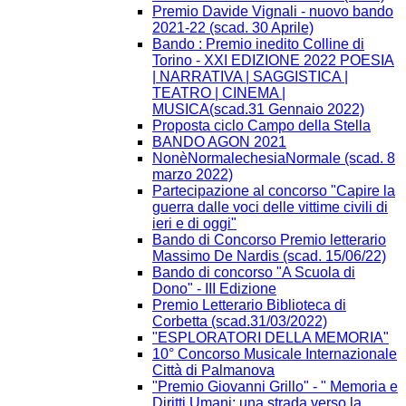
Premio Davide Vignali - nuovo bando
2021-22 (scad. 30 Aprile)
Bando : Premio inedito Colline di
Torino - XXI EDIZIONE 2022 POESIA
| NARRATIVA | SAGGISTICA |
TEATRO | CINEMA |
MUSICA(scad.31 Gennaio 2022)
Proposta ciclo Campo della Stella
BANDO AGON 2021
NonèNormalechesiaNormale (scad. 8
marzo 2022)
Partecipazione al concorso "Capire la
guerra dalle voci delle vittime civili di
ieri e di oggi"
Bando di Concorso Premio letterario
Massimo De Nardis (scad. 15/06/22)
Bando di concorso "A Scuola di
Dono" - III Edizione​
Premio Letterario Biblioteca di
Corbetta (scad.31/03/2022)
"ESPLORATORI DELLA MEMORIA"
10° Concorso Musicale Internazionale
Città di Palmanova
"Premio Giovanni Grillo" - " Memoria e
Diritti Umani: una strada verso la