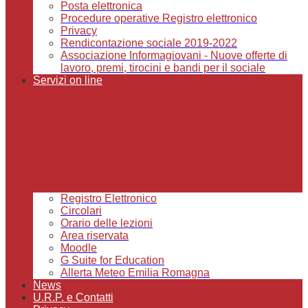
Posta elettronica
Procedure operative Registro elettronico
Privacy
Rendicontazione sociale 2019-2022
Associazione Informagiovani - Nuove offerte di
lavoro, premi, tirocini e bandi per il sociale
Servizi on line
Registro Elettronico
Circolari
Orario delle lezioni
Area riservata
Moodle
G Suite for Education
Allerta Meteo Emilia Romagna
News
U.R.P. e Contatti