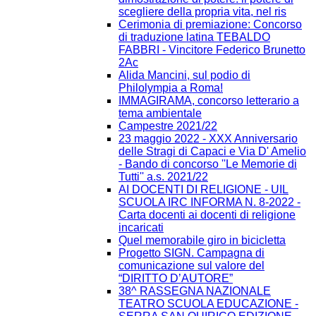
scegliere della propria vita, nel ris
Cerimonia di premiazione: Concorso
di traduzione latina TEBALDO
FABBRI - Vincitore Federico Brunetto
2Ac
Alida Mancini, sul podio di
Philolympia a Roma!
IMMAGIRAMA, concorso letterario a
tema ambientale
Campestre 2021/22
23 maggio 2022 - XXX Anniversario
delle Stragi di Capaci e Via D' Amelio
- Bando di concorso ''Le Memorie di
Tutti'' a.s. 2021/22
AI DOCENTI DI RELIGIONE - UIL
SCUOLA IRC INFORMA N. 8-2022 -
Carta docenti ai docenti di religione
incaricati
Quel memorabile giro in bicicletta
Progetto SIGN. Campagna di
comunicazione sul valore del
“DIRITTO D’AUTORE”
38^ RASSEGNA NAZIONALE
TEATRO SCUOLA EDUCAZIONE -