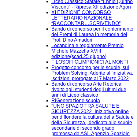
Liceo Classico Statale “Ennio Quirino
Visconti” - Ripresa XII edizione Agòn
XI EDIZIONE CONCORSO
LETTERARIO NAZIONALE
“RACCONTAR…SCRIVENDO”
Bando di concorso per il conferimento
dei Premi di Laurea in memoria del
Prof. Dino Amadori
Locandina e regolamento Premio
Michele Mazzella XVIII
edizione(scad.25 giugno)
FILOSOFI OLIMPIONICI AL MONTI
Progetto-concorso per le scuole, sul
Problem Solving. Aderite all'iniziativa.
Iscrizioni prorogate al 7 Marzo 2022
Bando di concorso Arte Retorica
rivolto agli studenti degli ultimi due
anni di Liceo classico
RiGenerazione scuola
"UNO SPAZIO TRA SALUTE E
SICUREZZA 2022" iniziativa online
per diffondere la cultura della Salute e
della Sicurezza , dedicata alle scuole
secondarie di secondo grado
promossa da ASI -Agenzia Spaziale