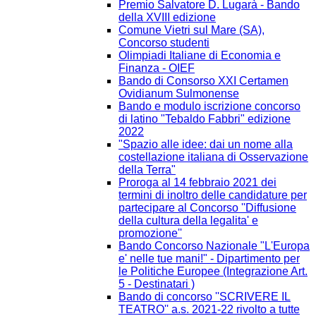
Premio Salvatore D. Lugarà - Bando
della XVIII edizione
Comune Vietri sul Mare (SA),
Concorso studenti
Olimpiadi Italiane di Economia e
Finanza - OIEF
Bando di Consorso XXI Certamen
Ovidianum Sulmonense
Bando e modulo iscrizione concorso
di latino "Tebaldo Fabbri" edizione
2022
"Spazio alle idee: dai un nome alla
costellazione italiana di Osservazione
della Terra"
Proroga al 14 febbraio 2021 dei
termini di inoltro delle candidature per
partecipare al Concorso ''Diffusione
della cultura della legalita' e
promozione''
Bando Concorso Nazionale "L'Europa
e' nelle tue mani!" - Dipartimento per
le Politiche Europee (Integrazione Art.
5 - Destinatari )
Bando di concorso ''SCRIVERE IL
TEATRO'' a.s. 2021-22 rivolto a tutte