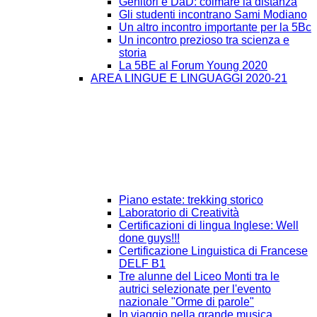
Genitori e DaD: colmare la distanza
Gli studenti incontrano Sami Modiano
Un altro incontro importante per la 5Bc
Un incontro prezioso tra scienza e
storia
La 5BE al Forum Young 2020
AREA LINGUE E LINGUAGGI 2020-21
Piano estate: trekking storico
Laboratorio di Creatività
Certificazioni di lingua Inglese: Well
done guys!!!
Certificazione Linguistica di Francese
DELF B1
Tre alunne del Liceo Monti tra le
autrici selezionate per l'evento
nazionale "Orme di parole"
In viaggio nella grande musica