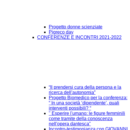
Progetto donne scienziate
Pigreco day
CONFERENZE E INCONTRI 2021-2022
“Il prendersi cura della persona e la
ricerca dell'autonomia”
Progetto Biomedico per la conferenza:
“ In una società ‘dipendente’, quali
interventi possibili? “
" Esperire l'umano: le figure femminili
come tramite della conoscenza
nell'opera dantesca"
Incontro-testimonianza con GIOVANNI