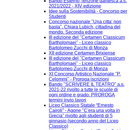
Bando Esterno Tenzone dantesca a.s.
2021/2022 - XIV edizione
Idee sulla Sostenibilità - Concorso per
Studenti
Concorso nazionale "Una citta' non
basta". Chiara Lubich, cittadina del
mondo. Seconda edizione
III edizione del "Certamen Classicum
Bartholomaei" - Liceo classico
Bartolomeo Zucchi di Monza
XII edizione Certamen Brixiense
III edizione del "Certamen Classicum
Bartholomaei" - Liceo classico
Bartolomeo Zucchi di Monza
XI Concorso Artistico Nazionale "P.
Celommi" - Proroga iscrizioni
Bando "SCRIVERE IL TEATRO" a.s.
2021-22 rivolto a tutte le scuole di
ogni ordine e grado. PROROGA
termini invio lavori
Liceo Classico Statale “Ernesto
Cairoli” - Agone "C'era una volta in
Grecia" rivolto agli studenti di 5
ginnasio (secondo anno del Liceo
Classico)