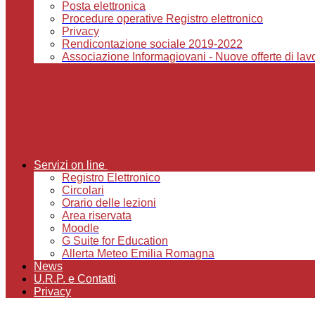
Posta elettronica
Procedure operative Registro elettronico
Privacy
Rendicontazione sociale 2019-2022
Associazione Informagiovani - Nuove offerte di lavor
Servizi on line
Registro Elettronico
Circolari
Orario delle lezioni
Area riservata
Moodle
G Suite for Education
Allerta Meteo Emilia Romagna
News
U.R.P. e Contatti
Privacy