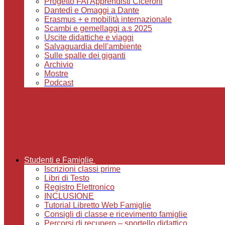
Progetto FAI Apprendisti Ciceroni
Dantedì e Omaggi a Dante
Erasmus + e mobilità internazionale
Scambi e gemellaggi a.s 2025
Uscite didattiche e viaggi
Salvaguardia dell'ambiente
Sulle spalle dei giganti
Archivio
Mostre
Podcast
Studenti e Famiglie
Iscrizioni classi prime
Libri di Testo
Registro Elettronico
INCLUSIONE
Tutorial Libretto Web Famiglie
Consigli di classe e ricevimento famiglie
Percorsi di recupero – sportello didattico