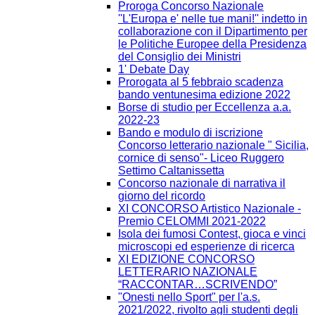
Proroga Concorso Nazionale
''L'Europa e' nelle tue mani!'' indetto in
collaborazione con il Dipartimento per
le Politiche Europee della Presidenza
del Consiglio dei Ministri
1' Debate Day
Prorogata al 5 febbraio scadenza
bando ventunesima edizione 2022
Borse di studio per Eccellenza a.a.
2022-23
Bando e modulo di iscrizione
Concorso letterario nazionale " Sicilia,
cornice di senso"- Liceo Ruggero
Settimo Caltanissetta
Concorso nazionale di narrativa il
giorno del ricordo
XI CONCORSO Artistico Nazionale -
Premio CELOMMI 2021-2022
Isola dei fumosi Contest, gioca e vinci
microscopi ed esperienze di ricerca
XI EDIZIONE CONCORSO
LETTERARIO NAZIONALE
“RACCONTAR…SCRIVENDO”
"Onesti nello Sport" per l'a.s.
2021/2022, rivolto agli studenti degli