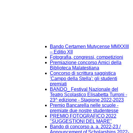
Bando Certamen Mutycense MMXXIII
– Editio XII
Fotografia, congressi, competizioni
Premiazione concorso Amici della
Biblioteca Malatestiana
Concorso di scrittura saggistica
'Campo della Stella': gli studenti
premiati
BANDO_ Festival Nazionale del
Teatro Scolastico Elisabetta Turroni -
23^ edizione - Stagione 2022-2023
Premio Bancarella nelle scuole -
premiate due nostre studentesse
PREMIO FOTOGRAFICO 2022
"SUGGESTIONI DEL MARE"
Bando di concorso a. a. 2022-23 /
Announcement of Scholarships 2022-