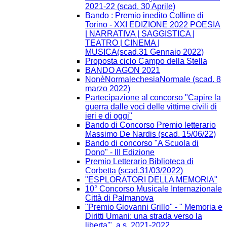
2021-22 (scad. 30 Aprile)
Bando : Premio inedito Colline di
Torino - XXI EDIZIONE 2022 POESIA
| NARRATIVA | SAGGISTICA |
TEATRO | CINEMA |
MUSICA(scad.31 Gennaio 2022)
Proposta ciclo Campo della Stella
BANDO AGON 2021
NonèNormalechesiaNormale (scad. 8
marzo 2022)
Partecipazione al concorso "Capire la
guerra dalle voci delle vittime civili di
ieri e di oggi"
Bando di Concorso Premio letterario
Massimo De Nardis (scad. 15/06/22)
Bando di concorso "A Scuola di
Dono" - III Edizione​
Premio Letterario Biblioteca di
Corbetta (scad.31/03/2022)
"ESPLORATORI DELLA MEMORIA"
10° Concorso Musicale Internazionale
Città di Palmanova
"Premio Giovanni Grillo" - " Memoria e
Diritti Umani: una strada verso la
liberta'", a.s. 2021-2022