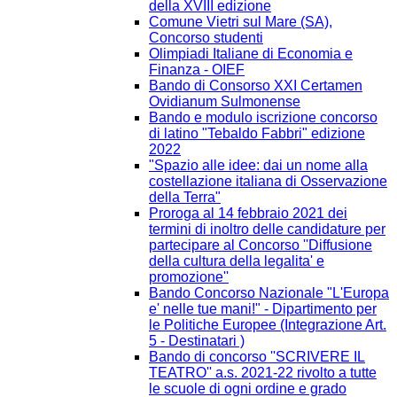
della XVIII edizione
Comune Vietri sul Mare (SA),
Concorso studenti
Olimpiadi Italiane di Economia e
Finanza - OIEF
Bando di Consorso XXI Certamen
Ovidianum Sulmonense
Bando e modulo iscrizione concorso
di latino "Tebaldo Fabbri" edizione
2022
"Spazio alle idee: dai un nome alla
costellazione italiana di Osservazione
della Terra"
Proroga al 14 febbraio 2021 dei
termini di inoltro delle candidature per
partecipare al Concorso ''Diffusione
della cultura della legalita' e
promozione''
Bando Concorso Nazionale "L'Europa
e' nelle tue mani!" - Dipartimento per
le Politiche Europee (Integrazione Art.
5 - Destinatari )
Bando di concorso ''SCRIVERE IL
TEATRO'' a.s. 2021-22 rivolto a tutte
le scuole di ogni ordine e grado