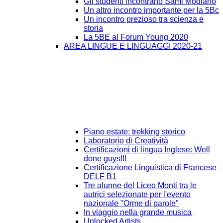
Gli studenti incontrano Sami Modiano
Un altro incontro importante per la 5Bc
Un incontro prezioso tra scienza e
storia
La 5BE al Forum Young 2020
AREA LINGUE E LINGUAGGI 2020-21
Piano estate: trekking storico
Laboratorio di Creatività
Certificazioni di lingua Inglese: Well
done guys!!!
Certificazione Linguistica di Francese
DELF B1
Tre alunne del Liceo Monti tra le
autrici selezionate per l'evento
nazionale "Orme di parole"
In viaggio nella grande musica
Unlocked Artists