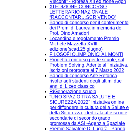
Visconti” - Ripresa XII edizione Agòn
XI EDIZIONE CONCORSO
LETTERARIO NAZIONALE
“RACCONTAR…SCRIVENDO”
Bando di concorso per il conferimento
dei Premi di Laurea in memoria del
Prof. Dino Amadori
Locandina e regolamento Premio
Michele Mazzella XVIII
edizione(scad.25 giugno)
FILOSOFI OLIMPIONICI AL MONTI
Progetto-concorso per le scuole, sul
Problem Solving. Aderite all'iniziativa.
Iscrizioni prorogate al 7 Marzo 2022
Bando di concorso Arte Retorica
rivolto agli studenti degli ultimi due
anni di Liceo classico
RiGenerazione scuola
"UNO SPAZIO TRA SALUTE E
SICUREZZA 2022" iniziativa online
per diffondere la cultura della Salute e
della Sicurezza , dedicata alle scuole
secondarie di secondo grado
promossa da ASI -Agenzia Spaziale
Premio Salvatore D. Lugarà - Bando