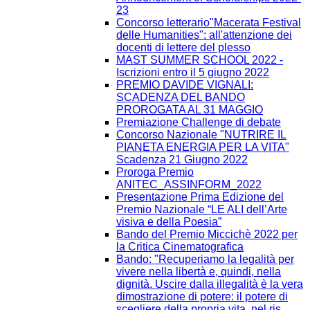
23
Concorso letterario"Macerata Festival
delle Humanities": all'attenzione dei
docenti di lettere del plesso
MAST SUMMER SCHOOL 2022 -
Iscrizioni entro il 5 giugno 2022
PREMIO DAVIDE VIGNALI:
SCADENZA DEL BANDO
PROROGATA AL 31 MAGGIO
Premiazione Challenge di debate
Concorso Nazionale "NUTRIRE IL
PIANETA ENERGIA PER LA VITA"
Scadenza 21 Giugno 2022
Proroga Premio
ANITEC_ASSINFORM_2022
Presentazione Prima Edizione del
Premio Nazionale “LE ALI dell’Arte
visiva e della Poesia”
Bando del Premio Miccichè 2022 per
la Critica Cinematografica
Bando: "Recuperiamo la legalità per
vivere nella libertà e, quindi, nella
dignità. Uscire dalla illegalità è la vera
dimostrazione di potere: il potere di
scegliere della propria vita, nel ris