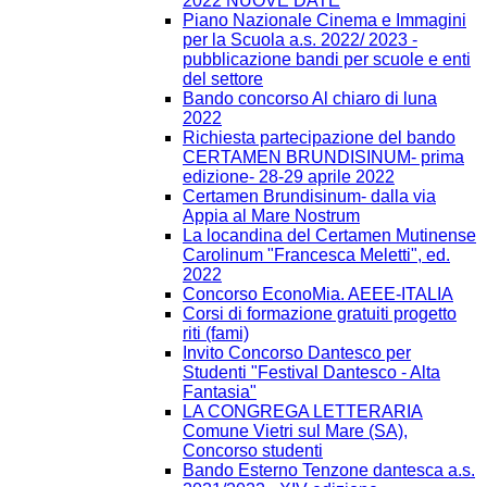
2022 NUOVE DATE
Piano Nazionale Cinema e Immagini
per la Scuola a.s. 2022/ 2023 -
pubblicazione bandi per scuole e enti
del settore
Bando concorso Al chiaro di luna
2022
Richiesta partecipazione del bando
CERTAMEN BRUNDISINUM- prima
edizione- 28-29 aprile 2022
Certamen Brundisinum- dalla via
Appia al Mare Nostrum
La locandina del Certamen Mutinense
Carolinum "Francesca Meletti", ed.
2022
Concorso EconoMia. AEEE-ITALIA
Corsi di formazione gratuiti progetto
riti (fami)
Invito Concorso Dantesco per
Studenti "Festival Dantesco - Alta
Fantasia"
LA CONGREGA LETTERARIA
Comune Vietri sul Mare (SA),
Concorso studenti
Bando Esterno Tenzone dantesca a.s.