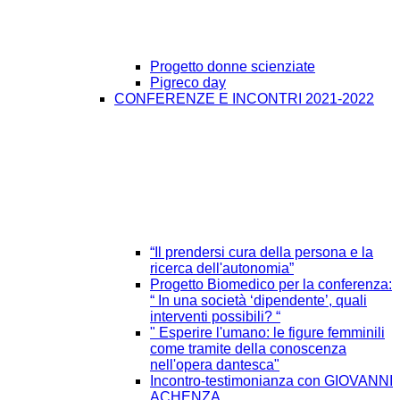
Progetto donne scienziate
Pigreco day
CONFERENZE E INCONTRI 2021-2022
“Il prendersi cura della persona e la
ricerca dell'autonomia”
Progetto Biomedico per la conferenza:
“ In una società ‘dipendente’, quali
interventi possibili? “
" Esperire l'umano: le figure femminili
come tramite della conoscenza
nell'opera dantesca"
Incontro-testimonianza con GIOVANNI
ACHENZA