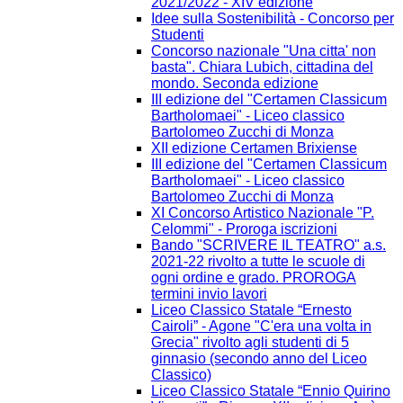
2021/2022 - XIV edizione
Idee sulla Sostenibilità - Concorso per
Studenti
Concorso nazionale "Una citta' non
basta". Chiara Lubich, cittadina del
mondo. Seconda edizione
III edizione del "Certamen Classicum
Bartholomaei" - Liceo classico
Bartolomeo Zucchi di Monza
XII edizione Certamen Brixiense
III edizione del "Certamen Classicum
Bartholomaei" - Liceo classico
Bartolomeo Zucchi di Monza
XI Concorso Artistico Nazionale "P.
Celommi" - Proroga iscrizioni
Bando "SCRIVERE IL TEATRO" a.s.
2021-22 rivolto a tutte le scuole di
ogni ordine e grado. PROROGA
termini invio lavori
Liceo Classico Statale “Ernesto
Cairoli” - Agone "C'era una volta in
Grecia" rivolto agli studenti di 5
ginnasio (secondo anno del Liceo
Classico)
Liceo Classico Statale “Ennio Quirino