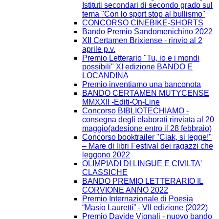
Istituti secondari di secondo grado sul
tema ''Con lo sport stop al bullismo''
CONCORSO CINEBIKE-SHORTS
Bando Premio Sandomenichino 2022
XII Certamen Brixiense - rinvio al 2
aprile p.v.
Premio Letterario "Tu, io e i mondi
possibili" XI edizione BANDO E
LOCANDINA
Premio inventiamo una banconota
BANDO CERTAMEN MUTYCENSE
MMXXII -Editi-On-Line
Concorso BIBLIOTECHIAMO -
consegna degli elaborati rinviata al 20
maggio(adesione entro il 28 febbraio)
Concorso booktrailer "Ciak, si legge!"
– Mare di libri Festival dei ragazzi che
leggono 2022
OLIMPIADI DI LINGUE E CIVILTA'
CLASSICHE
BANDO PREMIO LETTERARIO IL
CORVIONE ANNO 2022
Premio Internazionale di Poesia
“Masio Lauretti” - VII edizione (2022)
Premio Davide Vignali - nuovo bando