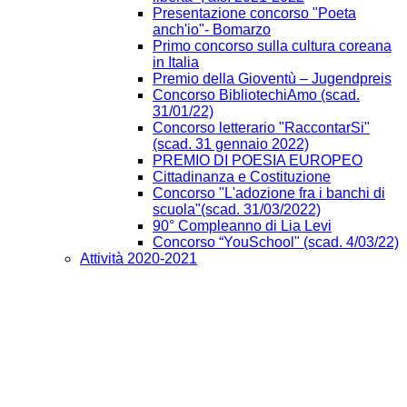
Presentazione concorso "Poeta
anch'io"- Bomarzo
Primo concorso sulla cultura coreana
in Italia
Premio della Gioventù – Jugendpreis
Concorso BibliotechiAmo (scad.
31/01/22)
Concorso letterario "RaccontarSi"
(scad. 31 gennaio 2022)
PREMIO DI POESIA EUROPEO
Cittadinanza e Costituzione
Concorso "L'adozione fra i banchi di
scuola"(scad. 31/03/2022)
90° Compleanno di Lia Levi
Concorso “YouSchool" (scad. 4/03/22)
Attività 2020-2021