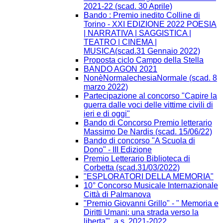
2021-22 (scad. 30 Aprile)
Bando : Premio inedito Colline di
Torino - XXI EDIZIONE 2022 POESIA
| NARRATIVA | SAGGISTICA |
TEATRO | CINEMA |
MUSICA(scad.31 Gennaio 2022)
Proposta ciclo Campo della Stella
BANDO AGON 2021
NonèNormalechesiaNormale (scad. 8
marzo 2022)
Partecipazione al concorso "Capire la
guerra dalle voci delle vittime civili di
ieri e di oggi"
Bando di Concorso Premio letterario
Massimo De Nardis (scad. 15/06/22)
Bando di concorso "A Scuola di
Dono" - III Edizione​
Premio Letterario Biblioteca di
Corbetta (scad.31/03/2022)
"ESPLORATORI DELLA MEMORIA"
10° Concorso Musicale Internazionale
Città di Palmanova
"Premio Giovanni Grillo" - " Memoria e
Diritti Umani: una strada verso la
liberta'", a.s. 2021-2022