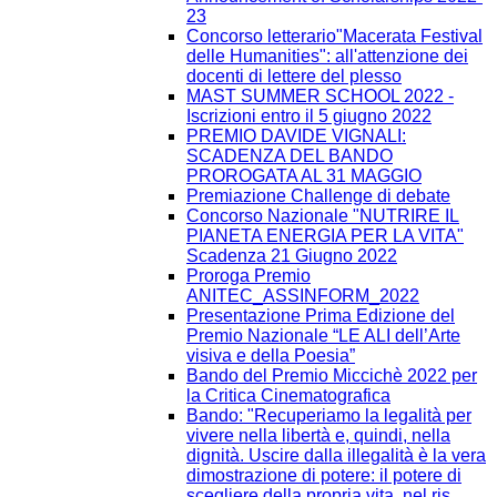
23
Concorso letterario"Macerata Festival
delle Humanities": all'attenzione dei
docenti di lettere del plesso
MAST SUMMER SCHOOL 2022 -
Iscrizioni entro il 5 giugno 2022
PREMIO DAVIDE VIGNALI:
SCADENZA DEL BANDO
PROROGATA AL 31 MAGGIO
Premiazione Challenge di debate
Concorso Nazionale "NUTRIRE IL
PIANETA ENERGIA PER LA VITA"
Scadenza 21 Giugno 2022
Proroga Premio
ANITEC_ASSINFORM_2022
Presentazione Prima Edizione del
Premio Nazionale “LE ALI dell’Arte
visiva e della Poesia”
Bando del Premio Miccichè 2022 per
la Critica Cinematografica
Bando: "Recuperiamo la legalità per
vivere nella libertà e, quindi, nella
dignità. Uscire dalla illegalità è la vera
dimostrazione di potere: il potere di
scegliere della propria vita, nel ris