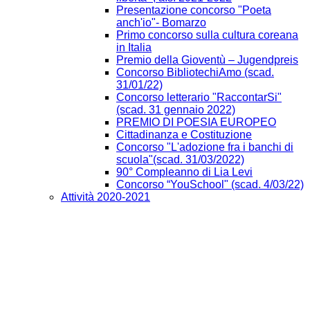
Presentazione concorso "Poeta
anch'io"- Bomarzo
Primo concorso sulla cultura coreana
in Italia
Premio della Gioventù – Jugendpreis
Concorso BibliotechiAmo (scad.
31/01/22)
Concorso letterario "RaccontarSi"
(scad. 31 gennaio 2022)
PREMIO DI POESIA EUROPEO
Cittadinanza e Costituzione
Concorso "L'adozione fra i banchi di
scuola"(scad. 31/03/2022)
90° Compleanno di Lia Levi
Concorso “YouSchool" (scad. 4/03/22)
Attività 2020-2021