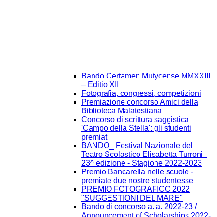
Bando Certamen Mutycense MMXXIII
– Editio XII
Fotografia, congressi, competizioni
Premiazione concorso Amici della
Biblioteca Malatestiana
Concorso di scrittura saggistica
'Campo della Stella': gli studenti
premiati
BANDO_ Festival Nazionale del
Teatro Scolastico Elisabetta Turroni -
23^ edizione - Stagione 2022-2023
Premio Bancarella nelle scuole -
premiate due nostre studentesse
PREMIO FOTOGRAFICO 2022
"SUGGESTIONI DEL MARE"
Bando di concorso a. a. 2022-23 /
Announcement of Scholarships 2022-