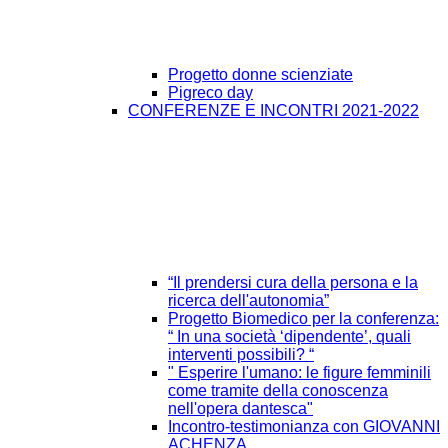
Progetto donne scienziate
Pigreco day
CONFERENZE E INCONTRI 2021-2022
“Il prendersi cura della persona e la
ricerca dell'autonomia”
Progetto Biomedico per la conferenza:
“ In una società ‘dipendente’, quali
interventi possibili? “
" Esperire l'umano: le figure femminili
come tramite della conoscenza
nell'opera dantesca"
Incontro-testimonianza con GIOVANNI
ACHENZA