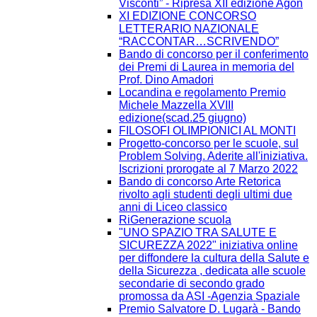
Visconti” - Ripresa XII edizione Agòn
XI EDIZIONE CONCORSO
LETTERARIO NAZIONALE
“RACCONTAR…SCRIVENDO”
Bando di concorso per il conferimento
dei Premi di Laurea in memoria del
Prof. Dino Amadori
Locandina e regolamento Premio
Michele Mazzella XVIII
edizione(scad.25 giugno)
FILOSOFI OLIMPIONICI AL MONTI
Progetto-concorso per le scuole, sul
Problem Solving. Aderite all'iniziativa.
Iscrizioni prorogate al 7 Marzo 2022
Bando di concorso Arte Retorica
rivolto agli studenti degli ultimi due
anni di Liceo classico
RiGenerazione scuola
"UNO SPAZIO TRA SALUTE E
SICUREZZA 2022" iniziativa online
per diffondere la cultura della Salute e
della Sicurezza , dedicata alle scuole
secondarie di secondo grado
promossa da ASI -Agenzia Spaziale
Premio Salvatore D. Lugarà - Bando