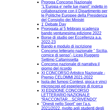
Proroga Concorso Nazionale
''L'Europa e' nelle tue mani!'' indetto in
collaborazione con il Dipartimento per
le Politiche Europee della Presidenza
del Consiglio dei Ministri
1' Debate Day
Prorogata al 5 febbraio scadenza
bando ventunesima edizione 2022
Borse di studio per Eccellenza a.a.
2022-23
Bando e modulo di iscrizione
Concorso letterario nazionale " Sicilia,
cornice di senso"- Liceo Ruggero
Settimo Caltanissetta
Concorso nazionale di narrativa il
giorno del ricordo
XI CONCORSO Artistico Nazionale -
Premio CELOMMI 2021-2022
Isola dei fumosi Contest, gioca e vinci
microscopi ed esperienze di ricerca
XI EDIZIONE CONCORSO
LETTERARIO NAZIONALE
“RACCONTAR…SCRIVENDO”
"Onesti nello Sport" per l'a.s.
2021/2022, rivolto agli studenti degli