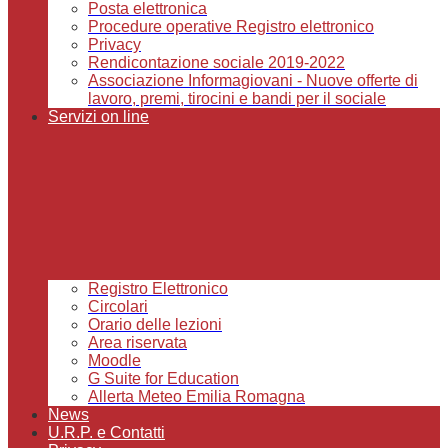
Posta elettronica
Procedure operative Registro elettronico
Privacy
Rendicontazione sociale 2019-2022
Associazione Informagiovani - Nuove offerte di
lavoro, premi, tirocini e bandi per il sociale
Servizi on line
Registro Elettronico
Circolari
Orario delle lezioni
Area riservata
Moodle
G Suite for Education
Allerta Meteo Emilia Romagna
News
U.R.P. e Contatti