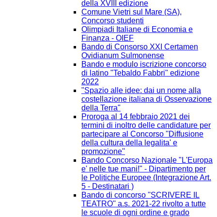
della XVIII edizione
Comune Vietri sul Mare (SA),
Concorso studenti
Olimpiadi Italiane di Economia e
Finanza - OIEF
Bando di Consorso XXI Certamen
Ovidianum Sulmonense
Bando e modulo iscrizione concorso
di latino "Tebaldo Fabbri" edizione
2022
"Spazio alle idee: dai un nome alla
costellazione italiana di Osservazione
della Terra"
Proroga al 14 febbraio 2021 dei
termini di inoltro delle candidature per
partecipare al Concorso ''Diffusione
della cultura della legalita' e
promozione''
Bando Concorso Nazionale "L'Europa
e' nelle tue mani!" - Dipartimento per
le Politiche Europee (Integrazione Art.
5 - Destinatari )
Bando di concorso ''SCRIVERE IL
TEATRO'' a.s. 2021-22 rivolto a tutte
le scuole di ogni ordine e grado