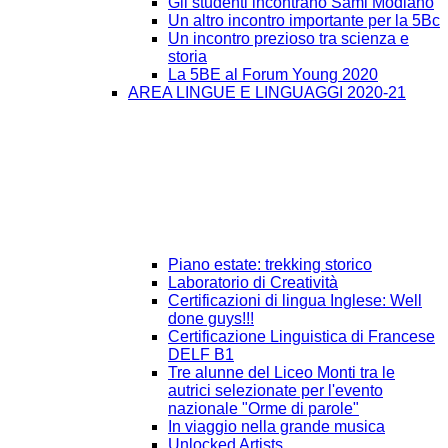
Gli studenti incontrano Sami Modiano
Un altro incontro importante per la 5Bc
Un incontro prezioso tra scienza e
storia
La 5BE al Forum Young 2020
AREA LINGUE E LINGUAGGI 2020-21
Piano estate: trekking storico
Laboratorio di Creatività
Certificazioni di lingua Inglese: Well
done guys!!!
Certificazione Linguistica di Francese
DELF B1
Tre alunne del Liceo Monti tra le
autrici selezionate per l'evento
nazionale "Orme di parole"
In viaggio nella grande musica
Unlocked Artists