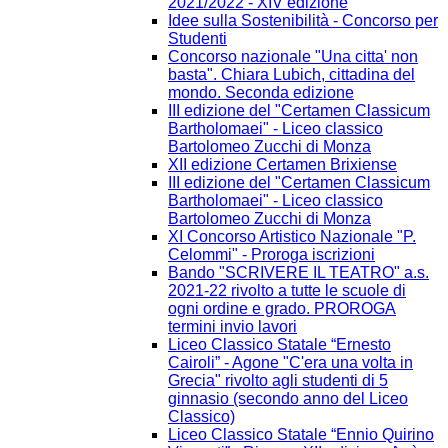
2021/2022 - XIV edizione
Idee sulla Sostenibilità - Concorso per
Studenti
Concorso nazionale "Una citta' non
basta". Chiara Lubich, cittadina del
mondo. Seconda edizione
III edizione del "Certamen Classicum
Bartholomaei" - Liceo classico
Bartolomeo Zucchi di Monza
XII edizione Certamen Brixiense
III edizione del "Certamen Classicum
Bartholomaei" - Liceo classico
Bartolomeo Zucchi di Monza
XI Concorso Artistico Nazionale "P.
Celommi" - Proroga iscrizioni
Bando "SCRIVERE IL TEATRO" a.s.
2021-22 rivolto a tutte le scuole di
ogni ordine e grado. PROROGA
termini invio lavori
Liceo Classico Statale “Ernesto
Cairoli” - Agone "C'era una volta in
Grecia" rivolto agli studenti di 5
ginnasio (secondo anno del Liceo
Classico)
Liceo Classico Statale “Ennio Quirino