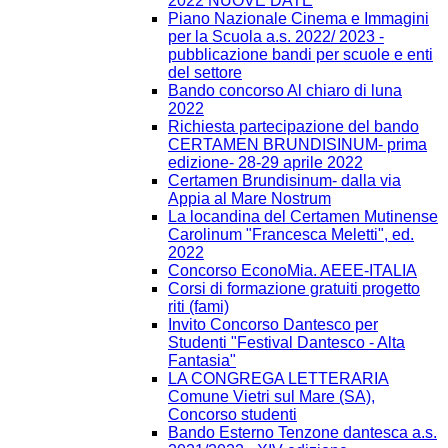
2022 NUOVE DATE
Piano Nazionale Cinema e Immagini
per la Scuola a.s. 2022/ 2023 -
pubblicazione bandi per scuole e enti
del settore
Bando concorso Al chiaro di luna
2022
Richiesta partecipazione del bando
CERTAMEN BRUNDISINUM- prima
edizione- 28-29 aprile 2022
Certamen Brundisinum- dalla via
Appia al Mare Nostrum
La locandina del Certamen Mutinense
Carolinum "Francesca Meletti", ed.
2022
Concorso EconoMia. AEEE-ITALIA
Corsi di formazione gratuiti progetto
riti (fami)
Invito Concorso Dantesco per
Studenti "Festival Dantesco - Alta
Fantasia"
LA CONGREGA LETTERARIA
Comune Vietri sul Mare (SA),
Concorso studenti
Bando Esterno Tenzone dantesca a.s.