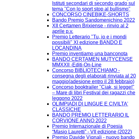
Istituti secondari di secondo grado sul
tema ''Con lo sport stop al bullismo''
CONCORSO CINEBIKE-SHORTS
Bando Premio Sandomenichino 2022
XII Certamen Brixiense - rinvio al 2
aprile p.v.
Premio Letterario "Tu, io e i mondi
possibili" XI edizione BANDO E
LOCANDINA
Premio inventiamo una banconota
BANDO CERTAMEN MUTYCENSE
MMXXII -Editi-On-Line
Concorso BIBLIOTECHIAMO -
consegna degli elaborati rinviata al 20
maggio(adesione entro il 28 febbraio)
Concorso booktrailer "Ciak, si legge!"
– Mare di libri Festival dei ragazzi che
leggono 2022
OLIMPIADI DI LINGUE E CIVILTA'
CLASSICHE
BANDO PREMIO LETTERARIO IL
CORVIONE ANNO 2022
Premio Internazionale di Poesia
“Masio Lauretti” - VII edizione (2022)
Premio Davide Vignali - nuovo bando