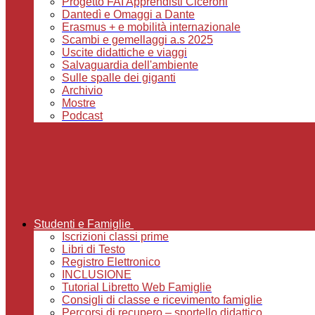
Progetto FAI Apprendisti Ciceroni
Dantedì e Omaggi a Dante
Erasmus + e mobilità internazionale
Scambi e gemellaggi a.s 2025
Uscite didattiche e viaggi
Salvaguardia dell'ambiente
Sulle spalle dei giganti
Archivio
Mostre
Podcast
Studenti e Famiglie
Iscrizioni classi prime
Libri di Testo
Registro Elettronico
INCLUSIONE
Tutorial Libretto Web Famiglie
Consigli di classe e ricevimento famiglie
Percorsi di recupero – sportello didattico