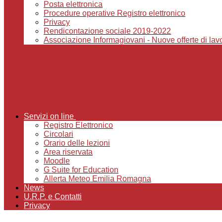
Posta elettronica
Procedure operative Registro elettronico
Privacy
Rendicontazione sociale 2019-2022
Associazione Informagiovani - Nuove offerte di lavor
Servizi on line
Registro Elettronico
Circolari
Orario delle lezioni
Area riservata
Moodle
G Suite for Education
Allerta Meteo Emilia Romagna
News
U.R.P. e Contatti
Privacy